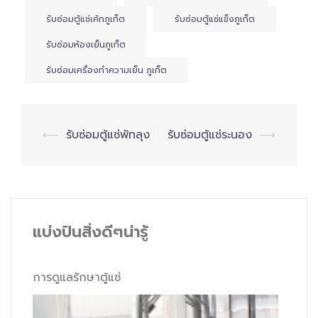
รับซ่อมตู้แช่เค้กภูเก็ต
รับซ่อมตู้แช่แข็งภูเก็ต
รับซ่อมห้องเย็นภูเก็ต
รับซ่อมเครื่องทำความเย็น ภูเก็ต
Post
⟵
รับซ่อมตู้แช่พัทลุง
รับซ่อมตู้แช่ระนอง
⟶
navigation
แบ่งปันสิ่งดีๆน่ารู้
การดูแลรักษาตู้แช่