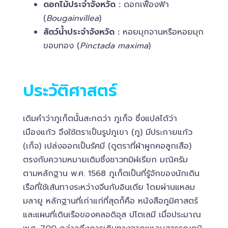
ดอกไม้ประจำจังหวัด :
ดอกเฟื่องฟ้า
(
Bougainvillea
)
สัตว์น้ำประจำจังหวัด :
หอยมุกจานหรือหอยมุก
ขอบทอง (
Pinctada maxima
)
ประวัติศาสตร์
เดิมคำว่าภูเก็ตนั้นสะกดว่า ภูเก็จ ซึ่งแปลได้ว่า
เมืองแก้ว จึงใช้ตราเป็นรูปภูเขา (ภู) มีประกายแก้ว
(เก็จ) เปล่งออกเป็นรัศมี (ดูตราที่ผ้าผูกคอลูกเสือ)
ตรงกับความหมายเดิมซึ่งชาวทมิฬเรียก มณิครัม
ตามหลักฐาน พ.ศ. 1568 ภูเก็ตเป็นที่รู้จักของนักเดิน
เรือที่ใช้เส้นทางระหว่างจีนกับอินเดีย โดยผ่านแหลม
มลายู หลักฐานที่เก่าแก่ที่สุดก็คือ หนังสือภูมิศาสตร์
และแผนที่เดินเรือของคลอดิอุส ปโตเลมี เมื่อประมาณ