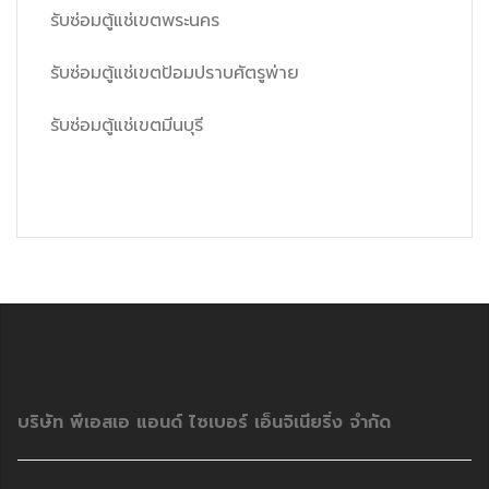
รับซ่อมตู้แช่เขตพระนคร
รับซ่อมตู้แช่เขตป้อมปราบศัตรูพ่าย
รับซ่อมตู้แช่เขตมีนบุรี
บริษัท พีเอสเอ แอนด์ ไซเบอร์ เอ็นจิเนียริ่ง จำกัด