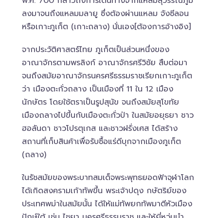
พ.ศ. 700 กล่าวถึงการเดินทางจากแหลมสุวรรณภูมิ
ลงมาจนถึงแหลมมลายู ซึ่งต้องผ่านแหลม จังซีลอน
หรือเกาะภูเก็ต (เกาะถลาง) นั่นเอง[ต้องการอ้างอิง]
จากประวัติศาสตร์ไทย ภูเก็ตเป็นส่วนหนึ่งของ
อาณาจักรตามพรลิงก์ อาณาจักรศรีวิชัย สืบต่อมา
จนถึงสมัยอาณาจักรนครศรีธรรมราชเรียกเกาะภูเก็ต
ว่า เมืองตะกั่วถลาง เป็นเมืองที่ 11 ใน 12 เมือง
นักษัตร โดยใช้ตราเป็นรูปสุนัข จนถึงสมัยสุโขทัย
เมืองถลางไปขึ้นกับเมืองตะกั่วป่า ในสมัยอยุธยา ชาว
ฮอลันดา ชาวโปรตุเกส และชาวฝรั่งเศส ได้สร้าง
สถานที่เก็บสินค้าเพื่อรับซื้อแร่ดีบุกจากเมืองภูเก็ต
(ถลาง)
ในรัชสมัยของพระบาทสมเด็จพระพุทธยอดฟ้าจุฬาโลก
ได้เกิดสงครามเก้าทัพขึ้น พระเจ้าปดุง กษัตริย์ของ
ประเทศพม่าในสมัยนั้น ได้ให้แม่ทัพยกทัพมาตีหัวเมือง
ปักษ์ใต้ เช่น ไชยา นครศรีธรรมราช และให้ยี่หวุ่นนำ