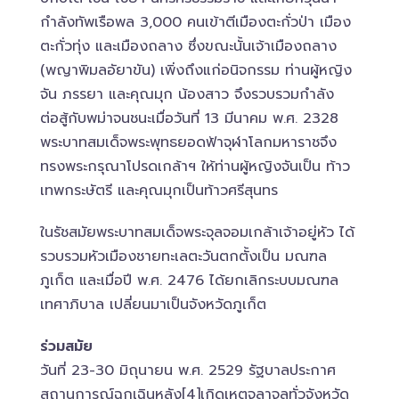
กำลังทัพเรือพล 3,000 คนเข้าตีเมืองตะกั่วป่า เมือง
ตะกั่วทุ่ง และเมืองถลาง ซึ่งขณะนั้นเจ้าเมืองถลาง
(พญาพิมลอัยาขัน) เพิ่งถึงแก่อนิจกรรม ท่านผู้หญิง
จัน ภรรยา และคุณมุก น้องสาว จึงรวบรวมกำลัง
ต่อสู้กับพม่าจนชนะเมื่อวันที่ 13 มีนาคม พ.ศ. 2328
พระบาทสมเด็จพระพุทธยอดฟ้าจุฬาโลกมหาราชจึง
ทรงพระกรุณาโปรดเกล้าฯ ให้ท่านผู้หญิงจันเป็น ท้าว
เทพกระษัตรี และคุณมุกเป็นท้าวศรีสุนทร
ในรัชสมัยพระบาทสมเด็จพระจุลจอมเกล้าเจ้าอยู่หัว ได้
รวบรวมหัวเมืองชายทะเลตะวันตกตั้งเป็น มณฑล
ภูเก็ต และเมื่อปี พ.ศ. 2476 ได้ยกเลิกระบบมณฑล
เทศาภิบาล เปลี่ยนมาเป็นจังหวัดภูเก็ต
ร่วมสมัย
วันที่ 23-30 มิถุนายน พ.ศ. 2529 รัฐบาลประกาศ
สถานการณ์ฉุกเฉินหลัง[4]เกิดเหตุจลาจลทั่วจังหวัด