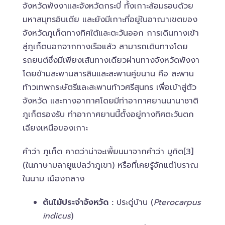
จังหวัดพังงาและจังหวัดกระบี่ ทั้งเกาะล้อมรอบด้วย
มหาสมุทรอินเดีย และยังมีเกาะที่อยู่ในอาณาเขตของ
จังหวัดภูเก็ตทางทิศใต้และตะวันออก การเดินทางเข้า
สู่ภูเก็ตนอกจากทางเรือแล้ว สามารถเดินทางโดย
รถยนต์ซึ่งมีเพียงเส้นทางเดียวผ่านทางจังหวัดพังงา
โดยข้ามสะพานสารสินและสะพานคู่ขนาน คือ สะพาน
ท้าวเทพกระษัตรีและสะพานท้าวศรีสุนทร เพื่อเข้าสู่ตัว
จังหวัด และทางอากาศโดยมีท่าอากาศยานนานาชาติ
ภูเก็ตรองรับ ท่าอากาศยานนี้ตั้งอยู่ทางทิศตะวันตก
เฉียงเหนือของเกาะ
คำว่า ภูเก็ต คาดว่าน่าจะเพี้ยนมาจากคำว่า บูกิต[3]
(ในภาษามลายูแปลว่าภูเขา) หรือที่เคยรู้จักแต่โบราณ
ในนาม เมืองถลาง
ต้นไม้ประจำจังหวัด :
ประดู่บ้าน (
Pterocarpus
indicus
)