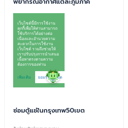
พยากรณ์อากาศแต่ละภูมิภาค
ซ่อมตู้แช่ในกรุงเทพ50เขต