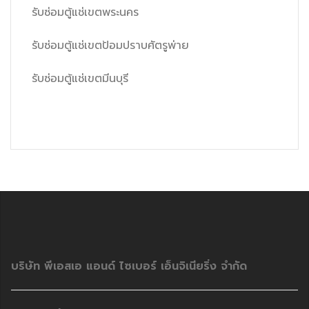
รับซ่อมตู้แช่เขตพระนคร
รับซ่อมตู้แช่เขตป้อมปราบศัตรูพ่าย
รับซ่อมตู้แช่เขตมีนบุรี
บริษัท พีเอสเอ แอนด์ ไซเบอร์ เอ็นจิเนียริ่ง จำกัด