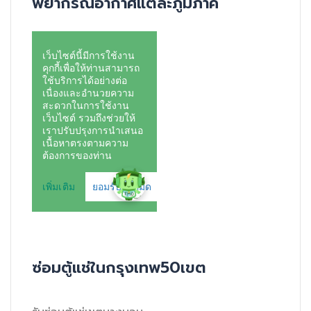
พยากรณ์อากาศแต่ละภูมิภาค
ซ่อมตู้แช่ในกรุงเทพ50เขต