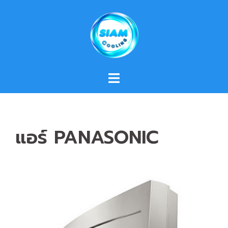
Skip
to
content
แอร์ PANASONIC