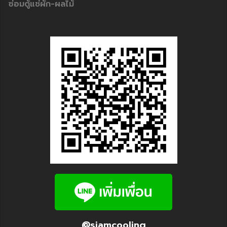
ซ่อมตู้แช่ผัก-ผลไม้
@siamcooling