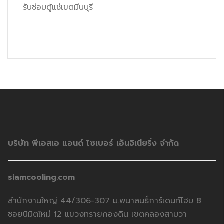
รับซ่อมตู้แช่เขตมีนบุรี
บริษัท พีเอสเอ แอนด์ ไซเบอร์ เอ็นจิเนียริ่ง จำกัด
siamcooling.com
สำนักงานใหญ่ 44/306-307 ม.พนาสนธิ์การ์เดนท์โฮม 8
ซอยนิมิตใหม่ 12 แขวงทรายกองดิน เขตคลองสามวา