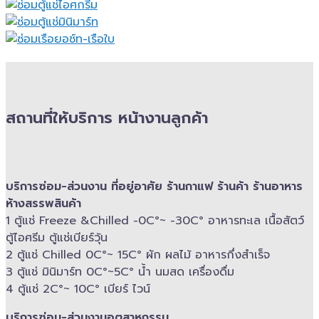
สถานที่ให้บริการ หน้างานลูกค้า
บริการซ่อม-​ส่วนงาน ที่อยู่อาศัย ร้านกาแฟ ร้านค้า ร้านอาหาร
ห้างสรรพสินค้า
1 ตู้แช่ Freeze &​Chilled -​0C°~ -​30C° อาหารทะเล เนื้อสัตว์
ตู้ไอศรีม ตู้แช่เบียร์วุ้น
2 ตู้แช่ Chilled​ 0C°~ 15C° ผัก ผลไม้ อาหารกึ่งสำเร็จ
3 ตู้แช่​ มินิมาร์ท 0C°~5C° น้ำ นมสด เครื่องดื่ม
4 ตู้แช่ 2C°~ 10​C° เบียร์ ไวน์
บริการซ่อม-​ส่วนงานอุตสาหกรรม