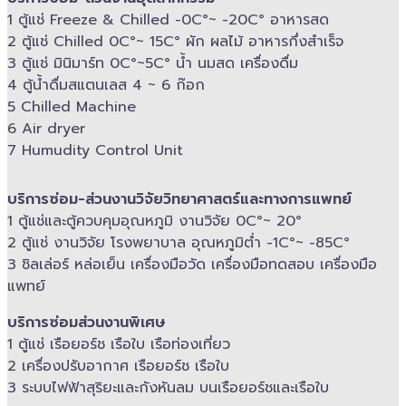
1 ตู้แช่ Freeze &​ Chilled -​0C°~ -​20C° อาหารสด
2 ตู้แช่ Chilled​ 0C°~ 15C° ผัก ผลไม้ อาหารกึ่งสำเร็จ
3 ตู้แช่​ มินิมาร์ท 0C°~5C° น้ำ นมสด เครื่องดื่ม
4 ตู้น้ำดื่มสแตนเลส​ 4 ~ 6 ก๊อก
5 Chilled Mac​hine
6 Air dryer
7 Humudity Control Unit
บริการซ่อม-​ส่วนงานวิจัยวิทยาศาสตร์และทางการแพทย์
1 ตู้แช่และตู้ควบคุม​อุณหภูมิ​ งานวิจัย 0C°~ 20°
2 ตู้แช่ งานวิจัย โรงพยาบาล อุณหภูมิ​ต่ำ -​1C°~ -​85C°
3 ชิลเล่อร์ หล่อเย็น เครื่องมือวัด เครื่องมือทดสอบ เครื่องมือ
แพทย์
บริการซ่อมส่วนงานพิเศษ
1 ตู้แช่ เรือยอร์ช เรือใบ เรือท่องเที่ยว
2 เครื่องปรับอากาศ เรือยอร์ช เรือใบ
3 ระบบไฟฟ้าสุริยะและกังหันลม บนเรือยอร์ช​และเรือใบ