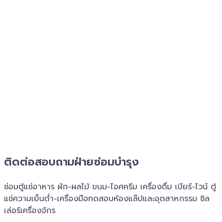
ติดต่อสอบถาม​ฝ่ายซ่อมบำรุง
ซ่อมตู้แช่อาหาร ผัก-ผลไม้ ขนม-ไอศครีม เครื่องดื่ม เบียร์-ไวน์ ตู้
แช่ความเย็นต่ำ-เครื่องมือทดสอบห้องแล๊ปและอุตสาหกรรม ชิล
เล่อร์เครื่อง​จักร