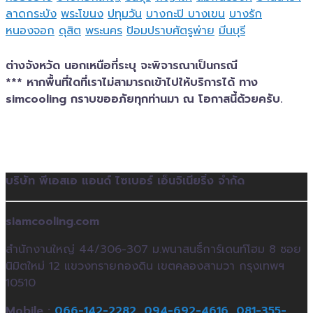
ลาดกระบัง
พระโขนง
ปทุมวัน
บางกะปิ
บางเขน
บางรัก
หนองจอก
ดุสิต
พระนคร
ป้อมปราบศัตรูพ่าย
มีนบุรี
ต่างจังหวัด นอกเหนือที่ระบุ จะพิจารณาเป็นกรณี
*** หากพื้นที่ใดที่เราไม่สามารถเข้าไปให้บริการได้ ทาง
simcooling กราบขออภัยทุกท่านมา ณ โอกาสนี้ด้วยครับ.
บริษัท พีเอสเอ แอนด์ ไซเบอร์ เอ็นจิเนียริ่ง จำกัด
siamcooling.com
สำนักงานใหญ่ 44/306-307 ม.พนาสนธิ์การ์เดนท์โฮม 8 ซอย
นิมิตใหม่ 12 แขวงทรายกองดิน เขตคลองสามวา กรุงเทพฯ
10510
Mobile :
066-142-2282,
094-692-4616,
081-355-