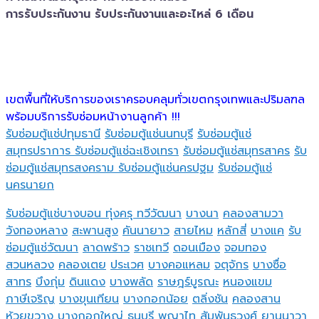
การรับประกันงาน รับประกันงานและอะไหล่ 6 เดือน
เขตพื้นที่ให้บริการของเราครอบคลุมทั่วเขตกรุงเทพและปริมลฑล
พร้อมบริการรับซ่อมหน้างานลูกค้า !!!
รับซ่อมตู้แช่ปทุมธานี
รับซ่อมตู้แช่นนทบุรี
รับซ่อมตู้แช่
สมุทรปราการ
รับซ่อมตู้แช่ฉะเชิงเทรา
รับซ่อมตู้แช่สมุทรสาคร
รับ
ซ่อมตู้แช่สมุทรสงคราม
รับซ่อมตู้แช่นครปฐม
รับซ่อมตู้แช่
นครนายก
รับซ่อมตู้แช่บางบอน
ทุ่งครุ
ทวีวัฒนา
บางนา
คลองสามวา
วังทองหลาง
สะพานสูง
คันนายาว
สายไหม
หลักสี่
บางแค
รับ
ซ่อมตู้แช่วัฒนา
ลาดพร้าว
ราชเทวี
ดอนเมือง
จอมทอง
สวนหลวง
คลองเตย
ประเวศ
บางคอแหลม
จตุจักร
บางซื่อ
สาทร
บึงกุ่ม
ดินแดง
บางพลัด
ราษฎร์บูรณะ
หนองแขม
ภาษีเจริญ
บางขุนเทียน
บางกอกน้อย
ตลิ่งชัน
คลองสาน
ห้วยขวาง
บางกอกใหญ่
ธนบุรี
พญาไท
สัมพันธวงศ์
ยานนาวา