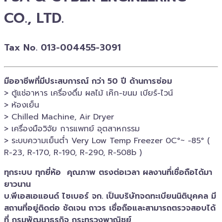
CO., LTD.
Tax No. 013-004455-3091
มืออาชีพที่มีประสบการณ์ กว่า 50 ปี ด้านการซ่อม
> ตู้แช่อาหาร เครื่องดื่ม ผลไม้ เค๊ก-ขนม เบียร์-ไวน์​
> ห้องเย็น
> Chilled​ Machine, Air Dryer
> เครื่องมือวิจัย การแพทย์​ อุตสาหกรรม
> ระบบความเย็นต่ำ Very Low Temp Freezer 0C°~ -​85° (
R-23, R-170, R-190, R-290, R-508b )
ทุกระบบ ทุกยี่ห้อ คุณภาพ ตรงต่อเวลา ผลงานทึ่เชื่อถือได้มา
ยาวนาน
บ.พีเอสเอ​แอนด์ ไซเบอร์​ จก. เป็นบริษัทจดทะเบียนนิติบุคคล​ มี
สถานที่อยู่ติดต่อ ชัดเจน ถาวร เชื่อถือและสามารถตรวจสอบ​ได้
ที่ กรมพัฒนาธุรกิจ​ กระทรวงพาณิชย์