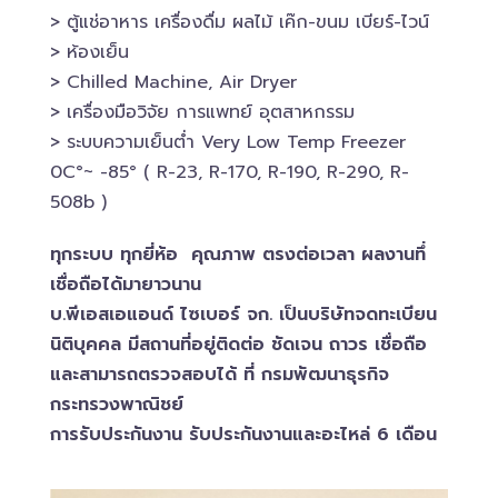
> ตู้แช่อาหาร เครื่องดื่ม ผลไม้ เค๊ก-ขนม เบียร์-ไวน์​
> ห้องเย็น
> Chilled​ Machine, Air Dryer
> เครื่องมือวิจัย การแพทย์​ อุตสาหกรรม
> ระบบความเย็นต่ำ Very Low Temp Freezer
0C°~ -​85° ( R-23, R-170, R-190, R-290, R-
508b )
ทุกระบบ ทุกยี่ห้อ คุณภาพ ตรงต่อเวลา ผลงานทึ่
เชื่อถือได้มายาวนาน
บ.พีเอสเอ​แอนด์ ไซเบอร์​ จก. เป็นบริษัทจดทะเบียน
นิติบุคคล​ มีสถานที่อยู่ติดต่อ ชัดเจน ถาวร เชื่อถือ
และสามารถตรวจสอบ​ได้ ที่ กรมพัฒนาธุรกิจ​
กระทรวงพาณิชย์
การรับประกันงาน รับประกันงานและอะไหล่ 6 เดือน