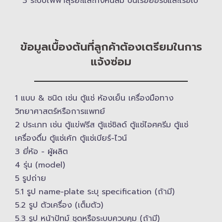
3 ระบบไฟฟ้าสุริยะและกังหันลม บนเรือยอร์ช​และเรือใบ
ข้อมูลเบื้องต้นที่ลูกค้าต้องเตรียมในการ
แจ้งซ่อม
1 แบบ & ​ชนิด เช่น ตู้แช่ ห้องเย็น เครื่องมือทาง
วิทยาศาสตร์​หรือการแพทย์
2 ประเภท เช่น ตู้แข่ฟรีส ตู้แช่ชิลด์ ตู้แช่ไอศครีม ตู้แช่
เครื่องดื่ม ตู้แช่เค้ก ตู้แช่เบียร์-ไวน์
3 ยี่ห้อ -​ ผู้ผลิต
4 รุ่น (model)
5 รูปถ่าย
5.1 รูป name-plate ระบุ specification (ถ้ามี)
5.2 รูป ตัวเครื่อง (เต็มตัว)
5.3 รูป หน้าปัทม์ ชุดหรือระบบควบคุม (ถ้ามี)​