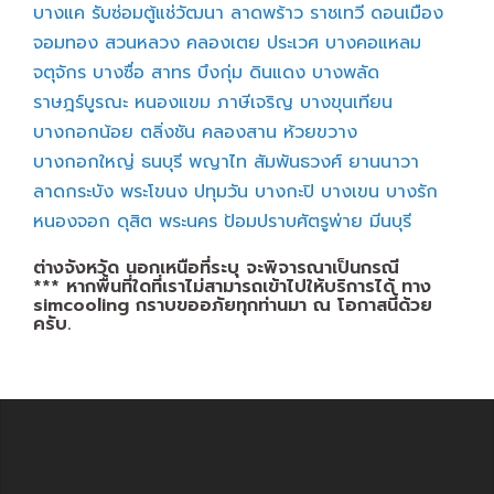
บางแค
รับซ่อมตู้แช่วัฒนา
ลาดพร้าว
ราชเทวี
ดอนเมือง
จอมทอง
สวนหลวง
คลองเตย
ประเวศ
บางคอแหลม
จตุจักร
บางซื่อ
สาทร
บึงกุ่ม
ดินแดง
บางพลัด
ราษฎร์บูรณะ
หนองแขม
ภาษีเจริญ
บางขุนเทียน
บางกอกน้อย
ตลิ่งชัน
คลองสาน
ห้วยขวาง
บางกอกใหญ่
ธนบุรี
พญาไท
สัมพันธวงศ์
ยานนาวา
ลาดกระบัง
พระโขนง
ปทุมวัน
บางกะปิ
บางเขน
บางรัก
หนองจอก
ดุสิต
พระนคร
ป้อมปราบศัตรูพ่าย
มีนบุรี
ต่างจังหวัด นอกเหนือที่ระบุ จะพิจารณาเป็นกรณี
*** หากพื้นที่ใดที่เราไม่สามารถเข้าไปให้บริการได้ ทาง
simcooling กราบขออภัยทุกท่านมา ณ โอกาสนี้ด้วย
ครับ.