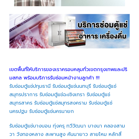
เขตพื้นที่ให้บริการของเราครอบคลุมทั่วเขตกรุงเทพและปริ
มลฑล พร้อมบริการรับซ่อมหน้างานลูกค้า !!!
รับซ่อมตู้แช่ปทุมธานี
รับซ่อมตู้แช่นนทบุรี
รับซ่อมตู้แช่
สมุทรปราการ
รับซ่อมตู้แช่ฉะเชิงเทรา
รับซ่อมตู้แช่
สมุทรสาคร
รับซ่อมตู้แช่สมุทรสงคราม
รับซ่อมตู้แช่
นครปฐม
รับซ่อมตู้แช่นครนายก
รับซ่อมตู้แช่บางบอน
ทุ่งครุ
ทวีวัฒนา
บางนา
คลองสาม
วา
วังทองหลาง
สะพานสูง
คันนายาว
สายไหม
หลักสี่