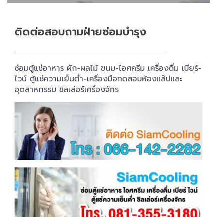
ติดต่อสอบถาม​ฝ่ายซ่อมบำรุง
ซ่อมตู้แช่อาหาร ผัก-ผลไม้ ขนม-ไอศครีม เครื่องดื่ม เบียร์-
ไวน์ ตู้แช่ความเย็นต่ำ-เครื่องมือทดสอบห้องแล๊ปและ
อุตสาหกรรม ชิลเล่อร์เครื่อง​จักร