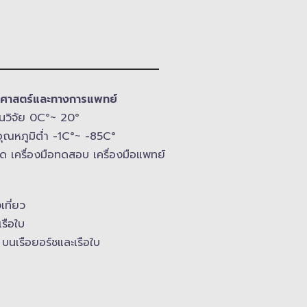
ทยาศาสตร์และทางการแพทย์
 งานวิจัย 0C°~ 20°
ุณหภูมิ​ต่ำ -​1C°~ -​85C°
อวัด เครื่องมือทดสอบ เครื่องมือแพทย์
งเที่ยว
เรือใบ
บนเรือยอร์ช​และเรือใบ