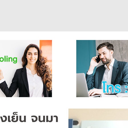
องเย็น จนมา