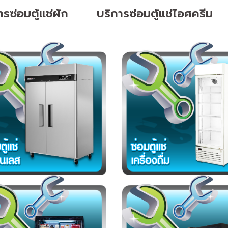
ารซ่อมตู้แช่ผัก
บริการซ่อมตู้แช่ไอศครีม