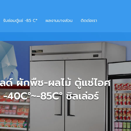
รับซ่อมตู้แช่ -​85 C°
ผลงานบางส่วน
ติดต่อเรา
ลไม้
ง -85°C