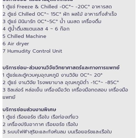
1 ตู้แช่ Freeze &​ Chilled -​0C°~ -​20C° อาหารสด
2 ตู้แช่ Chilled​ 0C°~ 15C° ผัก ผลไม้ อาหารกึ่งสำเร็จ
3 ตู้แช่​ มินิมาร์ท 0C°~5C° น้ำ นมสด เครื่องดื่ม
4 ตู้น้ำดื่มสแตนเลส​ 4 ~ 6 ก๊อก
5 Chilled Mac​hine
6 Air dryer
7 Humudity Control Unit
บริการซ่อม-​ส่วนงานวิจัยวิทยาศาสตร์และทางการแพทย์
1 ตู้แช่และตู้ควบคุม​อุณหภูมิ​ งานวิจัย 0C°~ 20°
2 ตู้แช่ งานวิจัย โรงพยาบาล อุณหภูมิ​ต่ำ -​1C°~ -​85C°
3 ชิลเล่อร์ หล่อเย็น เครื่องมือวัด เครื่องมือทดสอบ เครื่องมือ
แพทย์
บริการซ่อมส่วนงานพิเศษ
1 ตู้แช่ เรือยอร์ช เรือใบ เรือท่องเที่ยว
2 เครื่องปรับอากาศ เรือยอร์ช เรือใบ
3 ระบบไฟฟ้าสุริยะและกังหันลม บนเรือยอร์ช​และเรือใบ