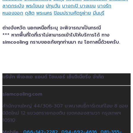
ลาดกระบัง
พระโขนง
ปทุมวัน
บางกะปิ
บางเขน
บางรัก
หนองจอก
ดุสิต
พระนคร
ป้อมปราบศัตรูพ่าย
มีนบุรี
ต่างจังหวัด นอกเหนือที่ระบุ จะพิจารณาเป็นกรณี
*** หากพื้นที่ใดที่เราไม่สามารถเข้าไปให้บริการได้ ทาง
simcooling กราบขออภัยทุกท่านมา ณ โอกาสนี้ด้วยครับ.
บริษัท พีเอสเอ แอนด์ ไซเบอร์ เอ็นจิเนียริ่ง จำกัด
siamcooling.com
สำนักงานใหญ่ 44/306-307 ม.พนาสนธิ์การ์เดนท์โฮม 8 ซอย
นิมิตใหม่ 12 แขวงทรายกองดิน เขตคลองสามวา กรุงเทพฯ
10510
Mobile :
066-142-2282,
094-692-4616,
081-355-