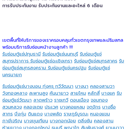
การรับประกันงาน รับประกันงานและอะไหล่ 6 เดือน
เขตพื้นที่ให้บริการของเราครอบคลุมทั่วเขตกรุงเทพและปริมลฑล
พร้อมบริการรับซ่อมหน้างานลูกค้า !!!
รับซ่อมตู้แช่ปทุมธานี
รับซ่อมตู้แช่นนทบุรี
รับซ่อมตู้แช่
สมุทรปราการ
รับซ่อมตู้แช่ฉะเชิงเทรา
รับซ่อมตู้แช่สมุทรสาคร
รับ
ซ่อมตู้แช่สมุทรสงคราม
รับซ่อมตู้แช่นครปฐม
รับซ่อมตู้แช่
นครนายก
รับซ่อมตู้แช่บางบอน
ทุ่งครุ
ทวีวัฒนา
บางนา
คลองสามวา
วังทองหลาง
สะพานสูง
คันนายาว
สายไหม
หลักสี่
บางแค
รับ
ซ่อมตู้แช่วัฒนา
ลาดพร้าว
ราชเทวี
ดอนเมือง
จอมทอง
สวนหลวง
คลองเตย
ประเวศ
บางคอแหลม
จตุจักร
บางซื่อ
สาทร
บึงกุ่ม
ดินแดง
บางพลัด
ราษฎร์บูรณะ
หนองแขม
ภาษีเจริญ
บางขุนเทียน
บางกอกน้อย
ตลิ่งชัน
คลองสาน
ห้วยขวาง
บางกอกใหญ่
ธนบุรี
พญาไท
สัมพันธวงศ์
ยานนาวา