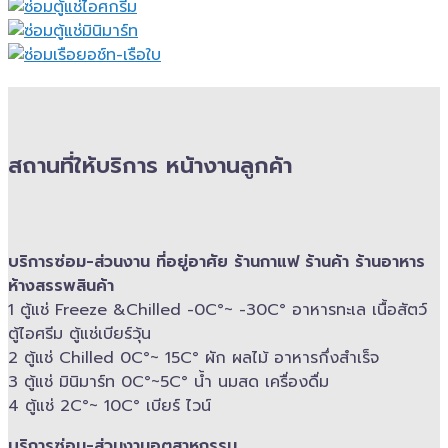
สถานที่ให้บริการ หน้างานลูกค้า
บริการซ่อม-​ส่วนงาน ที่อยู่อาศัย ร้านกาแฟ ร้านค้า ร้านอาหาร
ห้างสรรพสินค้า
1 ตู้แช่ Freeze &​Chilled -​0C°~ -​30C° อาหารทะเล เนื้อสัตว์
ตู้ไอศรีม ตู้แช่เบียร์วุ้น
2 ตู้แช่ Chilled​ 0C°~ 15C° ผัก ผลไม้ อาหารกึ่งสำเร็จ
3 ตู้แช่​ มินิมาร์ท 0C°~5C° น้ำ นมสด เครื่องดื่ม
4 ตู้แช่ 2C°~ 10​C° เบียร์ ไวน์
บริการซ่อม-​ส่วนงานอุตสาหกรรม