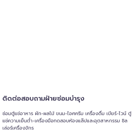
ติดต่อสอบถาม​ฝ่ายซ่อมบำรุง
ซ่อมตู้แช่อาหาร ผัก-ผลไม้ ขนม-ไอศครีม เครื่องดื่ม เบียร์-ไวน์ ตู้
แช่ความเย็นต่ำ-เครื่องมือทดสอบห้องแล๊ปและอุตสาหกรรม ชิล
เล่อร์เครื่อง​จักร