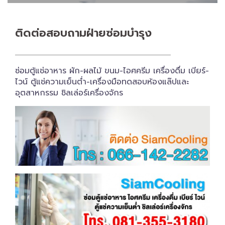
ติดต่อสอบถาม​ฝ่ายซ่อมบำรุง
ซ่อมตู้แช่อาหาร ผัก-ผลไม้ ขนม-ไอศครีม เครื่องดื่ม เบียร์-
ไวน์ ตู้แช่ความเย็นต่ำ-เครื่องมือทดสอบห้องแล๊ปและ
อุตสาหกรรม ชิลเล่อร์เครื่อง​จักร