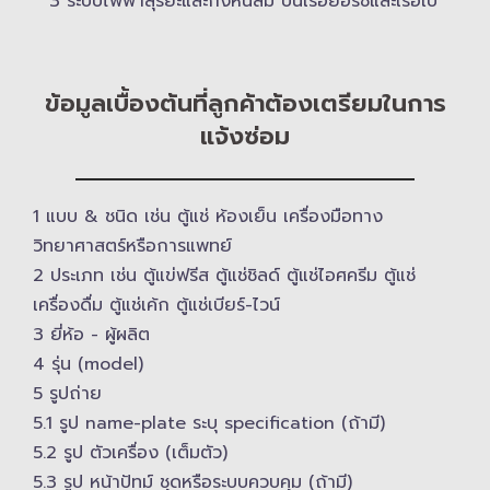
3 ระบบไฟฟ้าสุริยะและกังหันลม บนเรือยอร์ช​และเรือใบ
ข้อมูลเบื้องต้นที่ลูกค้าต้องเตรียมในการ
แจ้งซ่อม
1 แบบ & ​ชนิด เช่น ตู้แช่ ห้องเย็น เครื่องมือทาง
วิทยาศาสตร์​หรือการแพทย์
2 ประเภท เช่น ตู้แข่ฟรีส ตู้แช่ชิลด์ ตู้แช่ไอศครีม ตู้แช่
เครื่องดื่ม ตู้แช่เค้ก ตู้แช่เบียร์-ไวน์
3 ยี่ห้อ -​ ผู้ผลิต
4 รุ่น (model)
5 รูปถ่าย
5.1 รูป name-plate ระบุ specification (ถ้ามี)
5.2 รูป ตัวเครื่อง (เต็มตัว)
5.3 รูป หน้าปัทม์ ชุดหรือระบบควบคุม (ถ้ามี)​