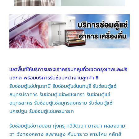
เขตพื้นที่ให้บริการของเราครอบคลุมทั่วเขตกรุงเทพและปริ
มลฑล พร้อมบริการรับซ่อมหน้างานลูกค้า !!!
รับซ่อมตู้แช่ปทุมธานี
รับซ่อมตู้แช่นนทบุรี
รับซ่อมตู้แช่
สมุทรปราการ
รับซ่อมตู้แช่ฉะเชิงเทรา
รับซ่อมตู้แช่
สมุทรสาคร
รับซ่อมตู้แช่สมุทรสงคราม
รับซ่อมตู้แช่
นครปฐม
รับซ่อมตู้แช่นครนายก
รับซ่อมตู้แช่บางบอน
ทุ่งครุ
ทวีวัฒนา
บางนา
คลองสาม
วา
วังทองหลาง
สะพานสูง
คันนายาว
สายไหม
หลักสี่