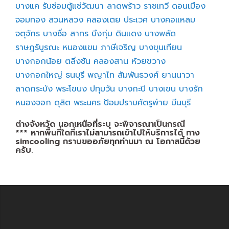
บางแค
รับซ่อมตู้แช่วัฒนา
ลาดพร้าว
ราชเทวี
ดอนเมือง
จอมทอง
สวนหลวง
คลองเตย
ประเวศ
บางคอแหลม
จตุจักร
บางซื่อ
สาทร
บึงกุ่ม
ดินแดง
บางพลัด
ราษฎร์บูรณะ
หนองแขม
ภาษีเจริญ
บางขุนเทียน
บางกอกน้อย
ตลิ่งชัน
คลองสาน
ห้วยขวาง
บางกอกใหญ่
ธนบุรี
พญาไท
สัมพันธวงศ์
ยานนาวา
ลาดกระบัง
พระโขนง
ปทุมวัน
บางกะปิ
บางเขน
บางรัก
หนองจอก
ดุสิต
พระนคร
ป้อมปราบศัตรูพ่าย
มีนบุรี
ต่างจังหวัด นอกเหนือที่ระบุ จะพิจารณาเป็นกรณี
*** หากพื้นที่ใดที่เราไม่สามารถเข้าไปให้บริการได้ ทาง
simcooling กราบขออภัยทุกท่านมา ณ โอกาสนี้ด้วย
ครับ.