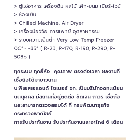
> ตู้แช่อาหาร เครื่องดื่ม ผลไม้ เค๊ก-ขนม เบียร์-ไวน์​
> ห้องเย็น
> Chilled​ Machine, Air Dryer
> เครื่องมือวิจัย การแพทย์​ อุตสาหกรรม
> ระบบความเย็นต่ำ Very Low Temp Freezer
0C°~ -​85° ( R-23, R-170, R-190, R-290, R-
508b )
ทุกระบบ ทุกยี่ห้อ คุณภาพ ตรงต่อเวลา ผลงานทึ่
เชื่อถือได้มายาวนาน
บ.พีเอสเอ​แอนด์ ไซเบอร์​ จก. เป็นบริษัทจดทะเบียน
นิติบุคคล​ มีสถานที่อยู่ติดต่อ ชัดเจน ถาวร เชื่อถือ
และสามารถตรวจสอบ​ได้ ที่ กรมพัฒนาธุรกิจ​
กระทรวงพาณิชย์
การรับประกันงาน รับประกันงานและอะไหล่ 6 เดือน