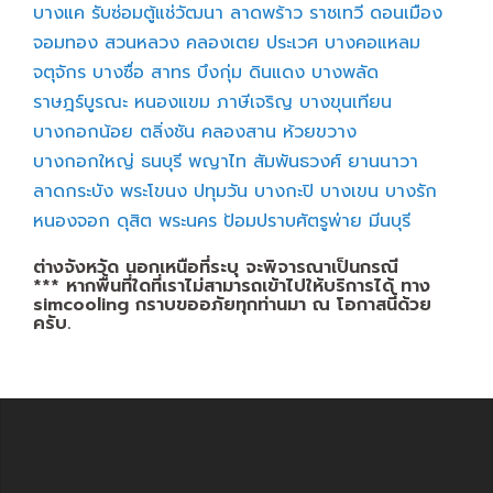
บางแค
รับซ่อมตู้แช่วัฒนา
ลาดพร้าว
ราชเทวี
ดอนเมือง
จอมทอง
สวนหลวง
คลองเตย
ประเวศ
บางคอแหลม
จตุจักร
บางซื่อ
สาทร
บึงกุ่ม
ดินแดง
บางพลัด
ราษฎร์บูรณะ
หนองแขม
ภาษีเจริญ
บางขุนเทียน
บางกอกน้อย
ตลิ่งชัน
คลองสาน
ห้วยขวาง
บางกอกใหญ่
ธนบุรี
พญาไท
สัมพันธวงศ์
ยานนาวา
ลาดกระบัง
พระโขนง
ปทุมวัน
บางกะปิ
บางเขน
บางรัก
หนองจอก
ดุสิต
พระนคร
ป้อมปราบศัตรูพ่าย
มีนบุรี
ต่างจังหวัด นอกเหนือที่ระบุ จะพิจารณาเป็นกรณี
*** หากพื้นที่ใดที่เราไม่สามารถเข้าไปให้บริการได้ ทาง
simcooling กราบขออภัยทุกท่านมา ณ โอกาสนี้ด้วย
ครับ.