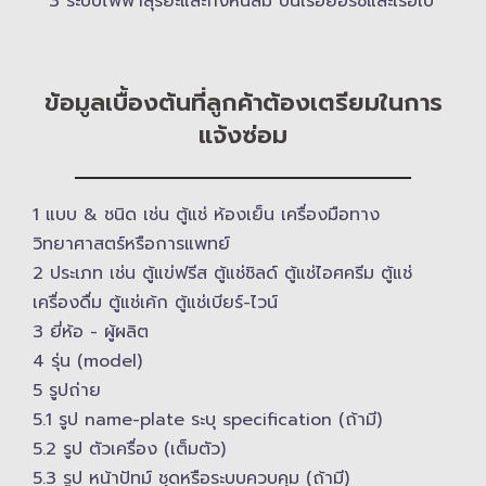
3 ระบบไฟฟ้าสุริยะและกังหันลม บนเรือยอร์ช​และเรือใบ
ข้อมูลเบื้องต้นที่ลูกค้าต้องเตรียมในการ
แจ้งซ่อม
1 แบบ & ​ชนิด เช่น ตู้แช่ ห้องเย็น เครื่องมือทาง
วิทยาศาสตร์​หรือการแพทย์
2 ประเภท เช่น ตู้แข่ฟรีส ตู้แช่ชิลด์ ตู้แช่ไอศครีม ตู้แช่
เครื่องดื่ม ตู้แช่เค้ก ตู้แช่เบียร์-ไวน์
3 ยี่ห้อ -​ ผู้ผลิต
4 รุ่น (model)
5 รูปถ่าย
5.1 รูป name-plate ระบุ specification (ถ้ามี)
5.2 รูป ตัวเครื่อง (เต็มตัว)
5.3 รูป หน้าปัทม์ ชุดหรือระบบควบคุม (ถ้ามี)​