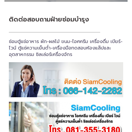
ติดต่อสอบถาม​ฝ่ายซ่อมบำรุง
ซ่อมตู้แช่อาหาร ผัก-ผลไม้ ขนม-ไอศครีม เครื่องดื่ม เบียร์-
ไวน์ ตู้แช่ความเย็นต่ำ-เครื่องมือทดสอบห้องแล๊ปและ
อุตสาหกรรม ชิลเล่อร์เครื่อง​จักร