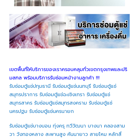
เขตพื้นที่ให้บริการของเราครอบคลุมทั่วเขตกรุงเทพและปริ
มลฑล พร้อมบริการรับซ่อมหน้างานลูกค้า !!!
รับซ่อมตู้แช่ปทุมธานี
รับซ่อมตู้แช่นนทบุรี
รับซ่อมตู้แช่
สมุทรปราการ
รับซ่อมตู้แช่ฉะเชิงเทรา
รับซ่อมตู้แช่
สมุทรสาคร
รับซ่อมตู้แช่สมุทรสงคราม
รับซ่อมตู้แช่
นครปฐม
รับซ่อมตู้แช่นครนายก
รับซ่อมตู้แช่บางบอน
ทุ่งครุ
ทวีวัฒนา
บางนา
คลองสาม
วา
วังทองหลาง
สะพานสูง
คันนายาว
สายไหม
หลักสี่