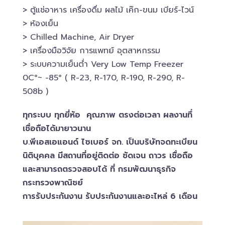
> ตู้แช่อาหาร เครื่องดื่ม ผลไม้ เค๊ก-ขนม เบียร์-ไวน์​
> ห้องเย็น
> Chilled​ Machine, Air Dryer
> เครื่องมือวิจัย การแพทย์​ อุตสาหกรรม
> ระบบความเย็นต่ำ Very Low Temp Freezer
0C°~ -​85° ( R-23, R-170, R-190, R-290, R-
508b )
ทุกระบบ ทุกยี่ห้อ คุณภาพ ตรงต่อเวลา ผลงานทึ่
เชื่อถือได้มายาวนาน
บ.พีเอสเอ​แอนด์ ไซเบอร์​ จก. เป็นบริษัทจดทะเบียน
นิติบุคคล​ มีสถานที่อยู่ติดต่อ ชัดเจน ถาวร เชื่อถือ
และสามารถตรวจสอบ​ได้ ที่ กรมพัฒนาธุรกิจ​
กระทรวงพาณิชย์
การรับประกันงาน รับประกันงานและอะไหล่ 6 เดือน