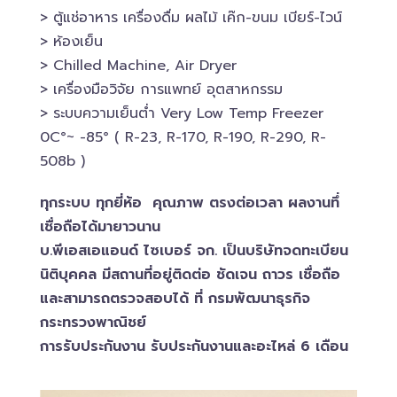
> ตู้แช่อาหาร เครื่องดื่ม ผลไม้ เค๊ก-ขนม เบียร์-ไวน์​
> ห้องเย็น
> Chilled​ Machine, Air Dryer
> เครื่องมือวิจัย การแพทย์​ อุตสาหกรรม
> ระบบความเย็นต่ำ Very Low Temp Freezer
0C°~ -​85° ( R-23, R-170, R-190, R-290, R-
508b )
ทุกระบบ ทุกยี่ห้อ คุณภาพ ตรงต่อเวลา ผลงานทึ่
เชื่อถือได้มายาวนาน
บ.พีเอสเอ​แอนด์ ไซเบอร์​ จก. เป็นบริษัทจดทะเบียน
นิติบุคคล​ มีสถานที่อยู่ติดต่อ ชัดเจน ถาวร เชื่อถือ
และสามารถตรวจสอบ​ได้ ที่ กรมพัฒนาธุรกิจ​
กระทรวงพาณิชย์
การรับประกันงาน รับประกันงานและอะไหล่ 6 เดือน