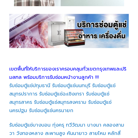
เขตพื้นที่ให้บริการของเราครอบคลุมทั่วเขตกรุงเทพและปริ
มลฑล พร้อมบริการรับซ่อมหน้างานลูกค้า !!!
รับซ่อมตู้แช่ปทุมธานี
รับซ่อมตู้แช่นนทบุรี
รับซ่อมตู้แช่
สมุทรปราการ
รับซ่อมตู้แช่ฉะเชิงเทรา
รับซ่อมตู้แช่
สมุทรสาคร
รับซ่อมตู้แช่สมุทรสงคราม
รับซ่อมตู้แช่
นครปฐม
รับซ่อมตู้แช่นครนายก
รับซ่อมตู้แช่บางบอน
ทุ่งครุ
ทวีวัฒนา
บางนา
คลองสาม
วา
วังทองหลาง
สะพานสูง
คันนายาว
สายไหม
หลักสี่