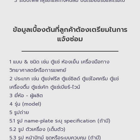
3 ระบบไฟฟ้าสุริยะและกังหันลม บนเรือยอร์ช​และเรือใบ
ข้อมูลเบื้องต้นที่ลูกค้าต้องเตรียมในการ
แจ้งซ่อม
1 แบบ & ​ชนิด เช่น ตู้แช่ ห้องเย็น เครื่องมือทาง
วิทยาศาสตร์​หรือการแพทย์
2 ประเภท เช่น ตู้แข่ฟรีส ตู้แช่ชิลด์ ตู้แช่ไอศครีม ตู้แช่
เครื่องดื่ม ตู้แช่เค้ก ตู้แช่เบียร์-ไวน์
3 ยี่ห้อ -​ ผู้ผลิต
4 รุ่น (model)
5 รูปถ่าย
5.1 รูป name-plate ระบุ specification (ถ้ามี)
5.2 รูป ตัวเครื่อง (เต็มตัว)
5.3 รูป หน้าปัทม์ ชุดหรือระบบควบคุม (ถ้ามี)​