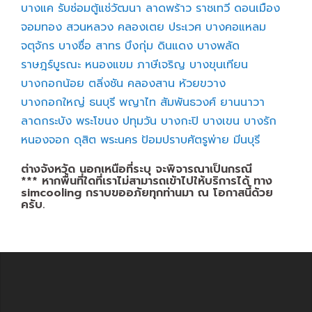
บางแค
รับซ่อมตู้แช่วัฒนา
ลาดพร้าว
ราชเทวี
ดอนเมือง
จอมทอง
สวนหลวง
คลองเตย
ประเวศ
บางคอแหลม
จตุจักร
บางซื่อ
สาทร
บึงกุ่ม
ดินแดง
บางพลัด
ราษฎร์บูรณะ
หนองแขม
ภาษีเจริญ
บางขุนเทียน
บางกอกน้อย
ตลิ่งชัน
คลองสาน
ห้วยขวาง
บางกอกใหญ่
ธนบุรี
พญาไท
สัมพันธวงศ์
ยานนาวา
ลาดกระบัง
พระโขนง
ปทุมวัน
บางกะปิ
บางเขน
บางรัก
หนองจอก
ดุสิต
พระนคร
ป้อมปราบศัตรูพ่าย
มีนบุรี
ต่างจังหวัด นอกเหนือที่ระบุ จะพิจารณาเป็นกรณี
*** หากพื้นที่ใดที่เราไม่สามารถเข้าไปให้บริการได้ ทาง
simcooling กราบขออภัยทุกท่านมา ณ โอกาสนี้ด้วย
ครับ.