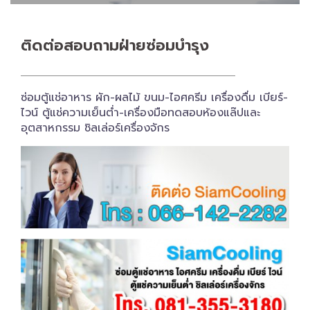
ติดต่อสอบถาม​ฝ่ายซ่อมบำรุง
ซ่อมตู้แช่อาหาร ผัก-ผลไม้ ขนม-ไอศครีม เครื่องดื่ม เบียร์-
ไวน์ ตู้แช่ความเย็นต่ำ-เครื่องมือทดสอบห้องแล๊ปและ
อุตสาหกรรม ชิลเล่อร์เครื่อง​จักร