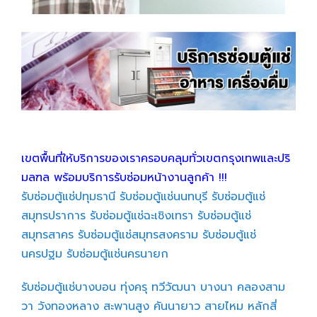
เขตพื้นที่ให้บริการของเราครอบคลุมทั่วเขตกรุงเทพและปริ
มลฑล พร้อมบริการรับซ่อมหน้างานลูกค้า !!!
รับซ่อมตู้แช่ปทุมธานี
รับซ่อมตู้แช่นนทบุรี
รับซ่อมตู้แช่
สมุทรปราการ
รับซ่อมตู้แช่ฉะเชิงเทรา
รับซ่อมตู้แช่
สมุทรสาคร
รับซ่อมตู้แช่สมุทรสงคราม
รับซ่อมตู้แช่
นครปฐม
รับซ่อมตู้แช่นครนายก
รับซ่อมตู้แช่บางบอน
ทุ่งครุ
ทวีวัฒนา
บางนา
คลองสาม
วา
วังทองหลาง
สะพานสูง
คันนายาว
สายไหม
หลักสี่