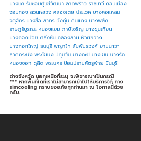
บางแค
รับซ่อมตู้แช่วัฒนา
ลาดพร้าว
ราชเทวี
ดอนเมือง
จอมทอง
สวนหลวง
คลองเตย
ประเวศ
บางคอแหลม
จตุจักร
บางซื่อ
สาทร
บึงกุ่ม
ดินแดง
บางพลัด
ราษฎร์บูรณะ
หนองแขม
ภาษีเจริญ
บางขุนเทียน
บางกอกน้อย
ตลิ่งชัน
คลองสาน
ห้วยขวาง
บางกอกใหญ่
ธนบุรี
พญาไท
สัมพันธวงศ์
ยานนาวา
ลาดกระบัง
พระโขนง
ปทุมวัน
บางกะปิ
บางเขน
บางรัก
หนองจอก
ดุสิต
พระนคร
ป้อมปราบศัตรูพ่าย
มีนบุรี
ต่างจังหวัด นอกเหนือที่ระบุ จะพิจารณาเป็นกรณี
*** หากพื้นที่ใดที่เราไม่สามารถเข้าไปให้บริการได้ ทาง
simcooling กราบขออภัยทุกท่านมา ณ โอกาสนี้ด้วย
ครับ.