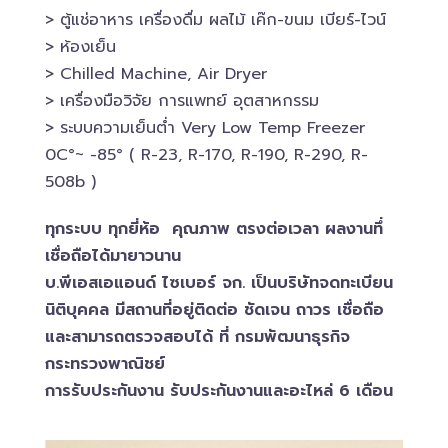
> ตู้แช่อาหาร เครื่องดื่ม ผลไม้ เค๊ก-ขนม เบียร์-ไวน์​
> ห้องเย็น
> Chilled​ Machine, Air Dryer
> เครื่องมือวิจัย การแพทย์​ อุตสาหกรรม
> ระบบความเย็นต่ำ Very Low Temp Freezer
0C°~ -​85° ( R-23, R-170, R-190, R-290, R-
508b )
ทุกระบบ ทุกยี่ห้อ คุณภาพ ตรงต่อเวลา ผลงานทึ่
เชื่อถือได้มายาวนาน
บ.พีเอสเอ​แอนด์ ไซเบอร์​ จก. เป็นบริษัทจดทะเบียน
นิติบุคคล​ มีสถานที่อยู่ติดต่อ ชัดเจน ถาวร เชื่อถือ
และสามารถตรวจสอบ​ได้ ที่ กรมพัฒนาธุรกิจ​
กระทรวงพาณิชย์
การรับประกันงาน รับประกันงานและอะไหล่ 6 เดือน