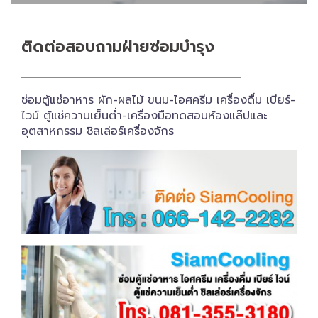
ติดต่อสอบถาม​ฝ่ายซ่อมบำรุง
ซ่อมตู้แช่อาหาร ผัก-ผลไม้ ขนม-ไอศครีม เครื่องดื่ม เบียร์-
ไวน์ ตู้แช่ความเย็นต่ำ-เครื่องมือทดสอบห้องแล๊ปและ
อุตสาหกรรม ชิลเล่อร์เครื่อง​จักร