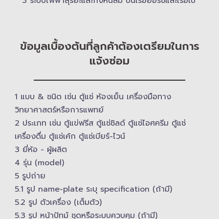
3 ระบบไฟฟ้าสุริยะและกังหันลม บนเรือยอร์ช​และเรือใบ
ข้อมูลเบื้องต้นที่ลูกค้าต้องเตรียมในการ
แจ้งซ่อม
1 แบบ & ​ชนิด เช่น ตู้แช่ ห้องเย็น เครื่องมือทาง
วิทยาศาสตร์​หรือการแพทย์
2 ประเภท เช่น ตู้แข่ฟรีส ตู้แช่ชิลด์ ตู้แช่ไอศครีม ตู้แช่
เครื่องดื่ม ตู้แช่เค้ก ตู้แช่เบียร์-ไวน์
3 ยี่ห้อ -​ ผู้ผลิต
4 รุ่น (model)
5 รูปถ่าย
5.1 รูป name-plate ระบุ specification (ถ้ามี)
5.2 รูป ตัวเครื่อง (เต็มตัว)
5.3 รูป หน้าปัทม์ ชุดหรือระบบควบคุม (ถ้ามี)​