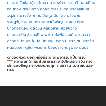
บางแค
รับซ่อมตู้แช่วัฒนา
ลาดพร้าว
ราชเทวี
ดอนเมือง
จอมทอง
สวนหลวง
คลองเตย
ประเวศ
บางคอแหลม
จตุจักร
บางซื่อ
สาทร
บึงกุ่ม
ดินแดง
บางพลัด
ราษฎร์บูรณะ
หนองแขม
ภาษีเจริญ
บางขุนเทียน
บางกอกน้อย
ตลิ่งชัน
คลองสาน
ห้วยขวาง
บางกอกใหญ่
ธนบุรี
พญาไท
สัมพันธวงศ์
ยานนาวา
ลาดกระบัง
พระโขนง
ปทุมวัน
บางกะปิ
บางเขน
บางรัก
หนองจอก
ดุสิต
พระนคร
ป้อมปราบศัตรูพ่าย
มีนบุรี
ต่างจังหวัด นอกเหนือที่ระบุ จะพิจารณาเป็นกรณี
*** หากพื้นที่ใดที่เราไม่สามารถเข้าไปให้บริการได้ ทาง
simcooling กราบขออภัยทุกท่านมา ณ โอกาสนี้ด้วย
ครับ.