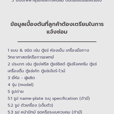
3 ระบบไฟฟ้าสุริยะและกังหันลม บนเรือยอร์ช​และเรือใบ
ข้อมูลเบื้องต้นที่ลูกค้าต้องเตรียมในการ
แจ้งซ่อม
1 แบบ & ​ชนิด เช่น ตู้แช่ ห้องเย็น เครื่องมือทาง
วิทยาศาสตร์​หรือการแพทย์
2 ประเภท เช่น ตู้แข่ฟรีส ตู้แช่ชิลด์ ตู้แช่ไอศครีม ตู้แช่
เครื่องดื่ม ตู้แช่เค้ก ตู้แช่เบียร์-ไวน์
3 ยี่ห้อ -​ ผู้ผลิต
4 รุ่น (model)
5 รูปถ่าย
5.1 รูป name-plate ระบุ specification (ถ้ามี)
5.2 รูป ตัวเครื่อง (เต็มตัว)
5.3 รูป หน้าปัทม์ ชุดหรือระบบควบคุม (ถ้ามี)​