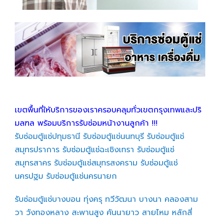
เขตพื้นที่ให้บริการของเราครอบคลุมทั่วเขตกรุงเทพและปริ
มลฑล พร้อมบริการรับซ่อมหน้างานลูกค้า !!!
รับซ่อมตู้แช่ปทุมธานี
รับซ่อมตู้แช่นนทบุรี
รับซ่อมตู้แช่
สมุทรปราการ
รับซ่อมตู้แช่ฉะเชิงเทรา
รับซ่อมตู้แช่
สมุทรสาคร
รับซ่อมตู้แช่สมุทรสงคราม
รับซ่อมตู้แช่
นครปฐม
รับซ่อมตู้แช่นครนายก
รับซ่อมตู้แช่บางบอน
ทุ่งครุ
ทวีวัฒนา
บางนา
คลองสาม
วา
วังทองหลาง
สะพานสูง
คันนายาว
สายไหม
หลักสี่