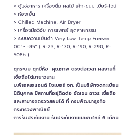
> ตู้แช่อาหาร เครื่องดื่ม ผลไม้ เค๊ก-ขนม เบียร์-ไวน์​
> ห้องเย็น
> Chilled​ Machine, Air Dryer
> เครื่องมือวิจัย การแพทย์​ อุตสาหกรรม
> ระบบความเย็นต่ำ Very Low Temp Freezer
0C°~ -​85° ( R-23, R-170, R-190, R-290, R-
508b )
ทุกระบบ ทุกยี่ห้อ คุณภาพ ตรงต่อเวลา ผลงานทึ่
เชื่อถือได้มายาวนาน
บ.พีเอสเอ​แอนด์ ไซเบอร์​ จก. เป็นบริษัทจดทะเบียน
นิติบุคคล​ มีสถานที่อยู่ติดต่อ ชัดเจน ถาวร เชื่อถือ
และสามารถตรวจสอบ​ได้ ที่ กรมพัฒนาธุรกิจ​
กระทรวงพาณิชย์
การรับประกันงาน รับประกันงานและอะไหล่ 6 เดือน