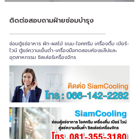
ติดต่อสอบถาม​ฝ่ายซ่อมบำรุง
ซ่อมตู้แช่อาหาร ผัก-ผลไม้ ขนม-ไอศครีม เครื่องดื่ม เบียร์-
ไวน์ ตู้แช่ความเย็นต่ำ-เครื่องมือทดสอบห้องแล๊ปและ
อุตสาหกรรม ชิลเล่อร์เครื่อง​จักร