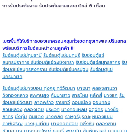
การรับประกันงาน รับประกันงานและอะไหล่ 6 เดือน
เขตพื้นที่ให้บริการของเราครอบคลุมทั่วเขตกรุงเทพและปริมลฑล
พร้อมบริการรับซ่อมหน้างานลูกค้า !!!
รับซ่อมตู้แช่ปทุมธานี
รับซ่อมตู้แช่นนทบุรี
รับซ่อมตู้แช่
สมุทรปราการ
รับซ่อมตู้แช่ฉะเชิงเทรา
รับซ่อมตู้แช่สมุทรสาคร
รับ
ซ่อมตู้แช่สมุทรสงคราม
รับซ่อมตู้แช่นครปฐม
รับซ่อมตู้แช่
นครนายก
รับซ่อมตู้แช่บางบอน
ทุ่งครุ
ทวีวัฒนา
บางนา
คลองสามวา
วังทองหลาง
สะพานสูง
คันนายาว
สายไหม
หลักสี่
บางแค
รับ
ซ่อมตู้แช่วัฒนา
ลาดพร้าว
ราชเทวี
ดอนเมือง
จอมทอง
สวนหลวง
คลองเตย
ประเวศ
บางคอแหลม
จตุจักร
บางซื่อ
สาทร
บึงกุ่ม
ดินแดง
บางพลัด
ราษฎร์บูรณะ
หนองแขม
ภาษีเจริญ
บางขุนเทียน
บางกอกน้อย
ตลิ่งชัน
คลองสาน
ห้วยขวาง
บางกอกใหญ่
ธนบุรี
พญาไท
สัมพันธวงศ์
ยานนาวา