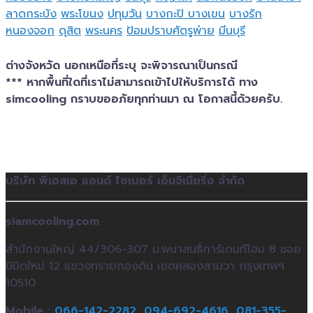
ลาดกระบัง
พระโขนง
ปทุมวัน
บางกะปิ
บางเขน
บางรัก
หนองจอก
ดุสิต
พระนคร
ป้อมปราบศัตรูพ่าย
มีนบุรี
ต่างจังหวัด นอกเหนือที่ระบุ จะพิจารณาเป็นกรณี
*** หากพื้นที่ใดที่เราไม่สามารถเข้าไปให้บริการได้ ทาง
simcooling กราบขออภัยทุกท่านมา ณ โอกาสนี้ด้วยครับ.
บริษัท พีเอสเอ แอนด์ ไซเบอร์ เอ็นจิเนียริ่ง จำกัด
siamcooling.com
สำนักงานใหญ่ 44/306-307 ม.พนาสนธิ์การ์เดนท์โฮม 8 ซอย
นิมิตใหม่ 12 แขวงทรายกองดิน เขตคลองสามวา กรุงเทพฯ
10510
Mobile :
066-142-2282,
094-692-4616,
081-355-