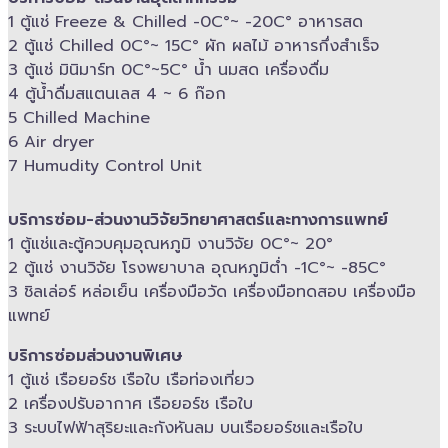
1 ตู้แช่ Freeze &​ Chilled -​0C°~ -​20C° อาหารสด
2 ตู้แช่ Chilled​ 0C°~ 15C° ผัก ผลไม้ อาหารกึ่งสำเร็จ
3 ตู้แช่​ มินิมาร์ท 0C°~5C° น้ำ นมสด เครื่องดื่ม
4 ตู้น้ำดื่มสแตนเลส​ 4 ~ 6 ก๊อก
5 Chilled Mac​hine
6 Air dryer
7 Humudity Control Unit
บริการซ่อม-​ส่วนงานวิจัยวิทยาศาสตร์และทางการแพทย์
1 ตู้แช่และตู้ควบคุม​อุณหภูมิ​ งานวิจัย 0C°~ 20°
2 ตู้แช่ งานวิจัย โรงพยาบาล อุณหภูมิ​ต่ำ -​1C°~ -​85C°
3 ชิลเล่อร์ หล่อเย็น เครื่องมือวัด เครื่องมือทดสอบ เครื่องมือ
แพทย์
บริการซ่อมส่วนงานพิเศษ
1 ตู้แช่ เรือยอร์ช เรือใบ เรือท่องเที่ยว
2 เครื่องปรับอากาศ เรือยอร์ช เรือใบ
3 ระบบไฟฟ้าสุริยะและกังหันลม บนเรือยอร์ช​และเรือใบ