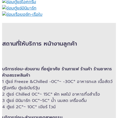
สถานที่ให้บริการ หน้างานลูกค้า
บริการซ่อม-​ส่วนงาน ที่อยู่อาศัย ร้านกาแฟ ร้านค้า ร้านอาหาร
ห้างสรรพสินค้า
1 ตู้แช่ Freeze &​Chilled -​0C°~ -​30C° อาหารทะเล เนื้อสัตว์
ตู้ไอศรีม ตู้แช่เบียร์วุ้น
2 ตู้แช่ Chilled​ 0C°~ 15C° ผัก ผลไม้ อาหารกึ่งสำเร็จ
3 ตู้แช่​ มินิมาร์ท 0C°~5C° น้ำ นมสด เครื่องดื่ม
4 ตู้แช่ 2C°~ 10​C° เบียร์ ไวน์
บริการซ่อม-​ส่วนงานอุตสาหกรรม