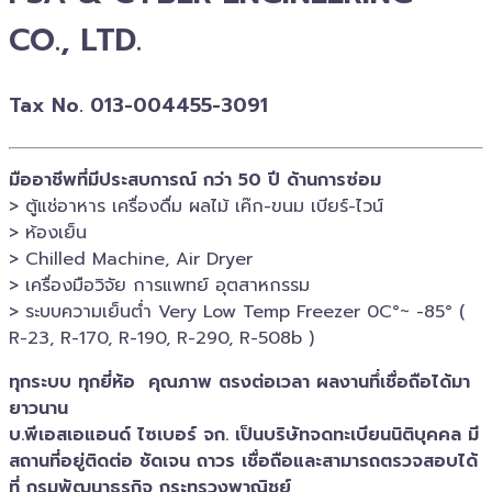
CO., LTD.
Tax No. 013-004455-3091
มืออาชีพที่มีประสบการณ์ กว่า 50 ปี ด้านการซ่อม
> ตู้แช่อาหาร เครื่องดื่ม ผลไม้ เค๊ก-ขนม เบียร์-ไวน์​
> ห้องเย็น
> Chilled​ Machine, Air Dryer
> เครื่องมือวิจัย การแพทย์​ อุตสาหกรรม
> ระบบความเย็นต่ำ Very Low Temp Freezer 0C°~ -​85° (
R-23, R-170, R-190, R-290, R-508b )
ทุกระบบ ทุกยี่ห้อ คุณภาพ ตรงต่อเวลา ผลงานทึ่เชื่อถือได้มา
ยาวนาน
บ.พีเอสเอ​แอนด์ ไซเบอร์​ จก. เป็นบริษัทจดทะเบียนนิติบุคคล​ มี
สถานที่อยู่ติดต่อ ชัดเจน ถาวร เชื่อถือและสามารถตรวจสอบ​ได้
ที่ กรมพัฒนาธุรกิจ​ กระทรวงพาณิชย์