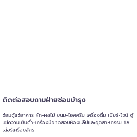
ติดต่อสอบถาม​ฝ่ายซ่อมบำรุง
ซ่อมตู้แช่อาหาร ผัก-ผลไม้ ขนม-ไอศครีม เครื่องดื่ม เบียร์-ไวน์ ตู้
แช่ความเย็นต่ำ-เครื่องมือทดสอบห้องแล๊ปและอุตสาหกรรม ชิล
เล่อร์เครื่อง​จักร