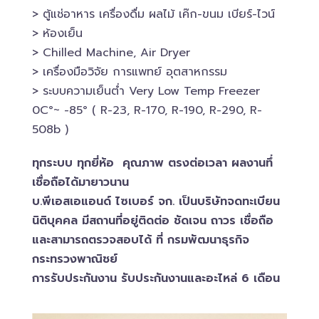
> ตู้แช่อาหาร เครื่องดื่ม ผลไม้ เค๊ก-ขนม เบียร์-ไวน์​
> ห้องเย็น
> Chilled​ Machine, Air Dryer
> เครื่องมือวิจัย การแพทย์​ อุตสาหกรรม
> ระบบความเย็นต่ำ Very Low Temp Freezer
0C°~ -​85° ( R-23, R-170, R-190, R-290, R-
508b )
ทุกระบบ ทุกยี่ห้อ คุณภาพ ตรงต่อเวลา ผลงานทึ่
เชื่อถือได้มายาวนาน
บ.พีเอสเอ​แอนด์ ไซเบอร์​ จก. เป็นบริษัทจดทะเบียน
นิติบุคคล​ มีสถานที่อยู่ติดต่อ ชัดเจน ถาวร เชื่อถือ
และสามารถตรวจสอบ​ได้ ที่ กรมพัฒนาธุรกิจ​
กระทรวงพาณิชย์
การรับประกันงาน รับประกันงานและอะไหล่ 6 เดือน