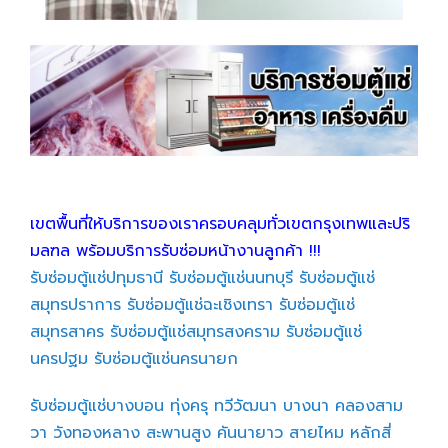
เขตพื้นที่ให้บริการของเราครอบคลุมทั่วเขตกรุงเทพและปริ
มลฑล พร้อมบริการรับซ่อมหน้างานลูกค้า !!!
รับซ่อมตู้แช่ปทุมธานี
รับซ่อมตู้แช่นนทบุรี
รับซ่อมตู้แช่
สมุทรปราการ
รับซ่อมตู้แช่ฉะเชิงเทรา
รับซ่อมตู้แช่
สมุทรสาคร
รับซ่อมตู้แช่สมุทรสงคราม
รับซ่อมตู้แช่
นครปฐม
รับซ่อมตู้แช่นครนายก
รับซ่อมตู้แช่บางบอน
ทุ่งครุ
ทวีวัฒนา
บางนา
คลองสาม
วา
วังทองหลาง
สะพานสูง
คันนายาว
สายไหม
หลักสี่