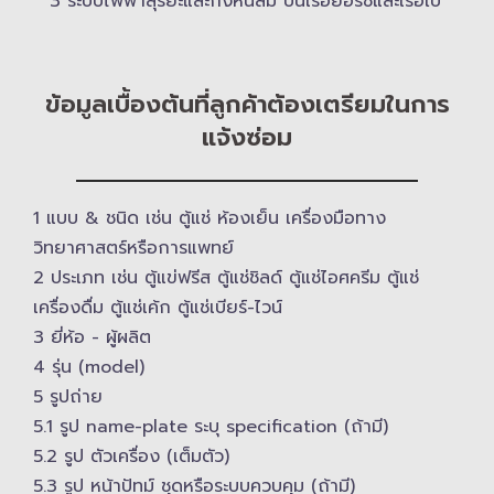
3 ระบบไฟฟ้าสุริยะและกังหันลม บนเรือยอร์ช​และเรือใบ
ข้อมูลเบื้องต้นที่ลูกค้าต้องเตรียมในการ
แจ้งซ่อม
1 แบบ & ​ชนิด เช่น ตู้แช่ ห้องเย็น เครื่องมือทาง
วิทยาศาสตร์​หรือการแพทย์
2 ประเภท เช่น ตู้แข่ฟรีส ตู้แช่ชิลด์ ตู้แช่ไอศครีม ตู้แช่
เครื่องดื่ม ตู้แช่เค้ก ตู้แช่เบียร์-ไวน์
3 ยี่ห้อ -​ ผู้ผลิต
4 รุ่น (model)
5 รูปถ่าย
5.1 รูป name-plate ระบุ specification (ถ้ามี)
5.2 รูป ตัวเครื่อง (เต็มตัว)
5.3 รูป หน้าปัทม์ ชุดหรือระบบควบคุม (ถ้ามี)​