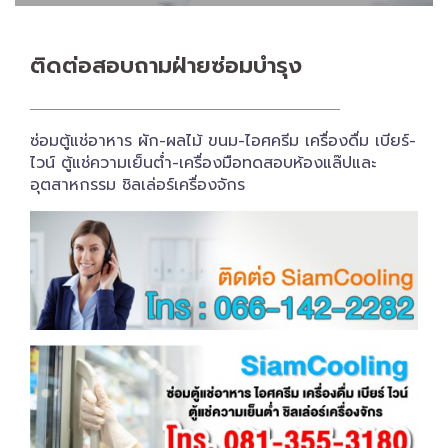
ติดต่อสอบถาม​ฝ่ายซ่อมบำรุง
ซ่อมตู้แช่อาหาร ผัก-ผลไม้ ขนม-ไอศครีม เครื่องดื่ม เบียร์-
ไวน์ ตู้แช่ความเย็นต่ำ-เครื่องมือทดสอบห้องแล๊ปและ
อุตสาหกรรม ชิลเล่อร์เครื่อง​จักร