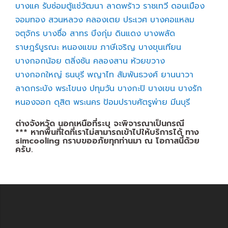
บางแค
รับซ่อมตู้แช่วัฒนา
ลาดพร้าว
ราชเทวี
ดอนเมือง
จอมทอง
สวนหลวง
คลองเตย
ประเวศ
บางคอแหลม
จตุจักร
บางซื่อ
สาทร
บึงกุ่ม
ดินแดง
บางพลัด
ราษฎร์บูรณะ
หนองแขม
ภาษีเจริญ
บางขุนเทียน
บางกอกน้อย
ตลิ่งชัน
คลองสาน
ห้วยขวาง
บางกอกใหญ่
ธนบุรี
พญาไท
สัมพันธวงศ์
ยานนาวา
ลาดกระบัง
พระโขนง
ปทุมวัน
บางกะปิ
บางเขน
บางรัก
หนองจอก
ดุสิต
พระนคร
ป้อมปราบศัตรูพ่าย
มีนบุรี
ต่างจังหวัด นอกเหนือที่ระบุ จะพิจารณาเป็นกรณี
*** หากพื้นที่ใดที่เราไม่สามารถเข้าไปให้บริการได้ ทาง
simcooling กราบขออภัยทุกท่านมา ณ โอกาสนี้ด้วย
ครับ.