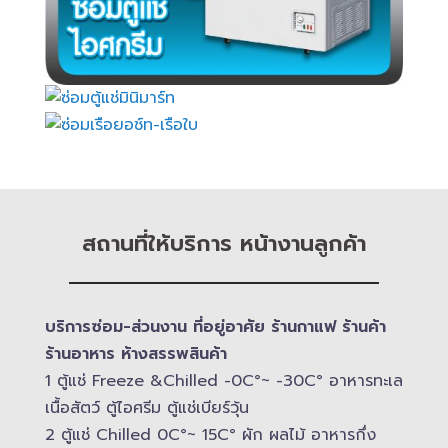
สถานที่ให้บริการ หน้างานลูกค้า
บริการซ่อม-​ส่วนงาน ที่อยู่อาศัย ร้านกาแฟ ร้านค้า
ร้านอาหาร ห้างสรรพสินค้า
1 ตู้แช่ Freeze &​Chilled -​0C°~ -​30C° อาหารทะเล
เนื้อสัตว์ ตู้ไอศรีม ตู้แช่เบียร์วุ้น
2 ตู้แช่ Chilled​ 0C°~ 15C° ผัก ผลไม้ อาหารกึ่ง