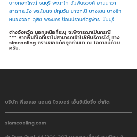
บางกอกใหญ่
ธนบุรี
พญาไท
สัมพันธวงศ์
ยานนาวา
ลาดกระบัง
พระโขนง
ปทุมวัน
บางกะปิ
บางเขน
บางรัก
หนองจอก
ดุสิต
พระนคร
ป้อมปราบศัตรูพ่าย
มีนบุรี
ต่างจังหวัด นอกเหนือที่ระบุ จะพิจารณาเป็นกรณี
*** หากพื้นที่ใดที่เราไม่สามารถเข้าไปให้บริการได้ ทาง
simcooling กราบขออภัยทุกท่านมา ณ โอกาสนี้ด้วย
ครับ.
บริษัท พีเอสเอ แอนด์ ไซเบอร์ เอ็นจิเนียริ่ง จำกัด
siamcooling.com