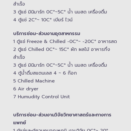
สำเร็จ
3 ตู้แช่​ มินิมาร์ท 0C°~5C° น้ำ นมสด เครื่องดื่ม
4 ตู้แช่ 2C°~ 10​C° เบียร์ ไวน์
บริการซ่อม-​ส่วนงานอุตสาหกรรม
1 ตู้แช่ Freeze &​ Chilled -​0C°~ -​20C° อาหารสด
2 ตู้แช่ Chilled​ 0C°~ 15C° ผัก ผลไม้ อาหารกึ่ง
สำเร็จ
3 ตู้แช่​ มินิมาร์ท 0C°~5C° น้ำ นมสด เครื่องดื่ม
4 ตู้น้ำดื่มสแตนเลส​ 4 ~ 6 ก๊อก
5 Chilled Mac​hine
6 Air dryer
7 Humudity Control Unit
บริการซ่อม-​ส่วนงานวิจัยวิทยาศาสตร์และทางการ
แพทย์
1 ตู้แช่และตู้ควบคุม​อุณหภูมิ​ งานวิจัย 0C°~ 20°