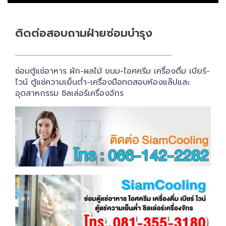
ติดต่อสอบถาม​ฝ่ายซ่อมบำรุง
ซ่อมตู้แช่อาหาร ผัก-ผลไม้ ขนม-ไอศครีม เครื่องดื่ม เบียร์-
ไวน์ ตู้แช่ความเย็นต่ำ-เครื่องมือทดสอบห้องแล๊ปและ
อุตสาหกรรม ชิลเล่อร์เครื่อง​จักร