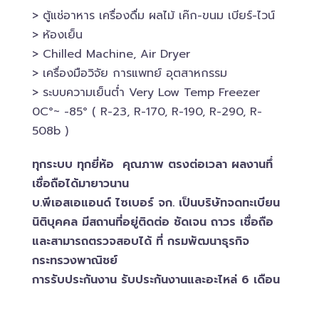
> ตู้แช่อาหาร เครื่องดื่ม ผลไม้ เค๊ก-ขนม เบียร์-ไวน์​
> ห้องเย็น
> Chilled​ Machine, Air Dryer
> เครื่องมือวิจัย การแพทย์​ อุตสาหกรรม
> ระบบความเย็นต่ำ Very Low Temp Freezer
0C°~ -​85° ( R-23, R-170, R-190, R-290, R-
508b )
ทุกระบบ ทุกยี่ห้อ คุณภาพ ตรงต่อเวลา ผลงานทึ่
เชื่อถือได้มายาวนาน
บ.พีเอสเอ​แอนด์ ไซเบอร์​ จก. เป็นบริษัทจดทะเบียน
นิติบุคคล​ มีสถานที่อยู่ติดต่อ ชัดเจน ถาวร เชื่อถือ
และสามารถตรวจสอบ​ได้ ที่ กรมพัฒนาธุรกิจ​
กระทรวงพาณิชย์
การรับประกันงาน รับประกันงานและอะไหล่ 6 เดือน