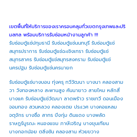
เขตพื้นที่ให้บริการของเราครอบคลุมทั่วเขตกรุงเทพและปริ
มลฑล พร้อมบริการรับซ่อมหน้างานลูกค้า !!!
รับซ่อมตู้แช่ปทุมธานี
รับซ่อมตู้แช่นนทบุรี
รับซ่อมตู้แช่
สมุทรปราการ
รับซ่อมตู้แช่ฉะเชิงเทรา
รับซ่อมตู้แช่
สมุทรสาคร
รับซ่อมตู้แช่สมุทรสงคราม
รับซ่อมตู้แช่
นครปฐม
รับซ่อมตู้แช่นครนายก
รับซ่อมตู้แช่บางบอน
ทุ่งครุ
ทวีวัฒนา
บางนา
คลองสาม
วา
วังทองหลาง
สะพานสูง
คันนายาว
สายไหม
หลักสี่
บางแค
รับซ่อมตู้แช่วัฒนา
ลาดพร้าว
ราชเทวี
ดอนเมือง
จอมทอง
สวนหลวง
คลองเตย
ประเวศ
บางคอแหลม
จตุจักร
บางซื่อ
สาทร
บึงกุ่ม
ดินแดง
บางพลัด
ราษฎร์บูรณะ
หนองแขม
ภาษีเจริญ
บางขุนเทียน
บางกอกน้อย
ตลิ่งชัน
คลองสาน
ห้วยขวาง