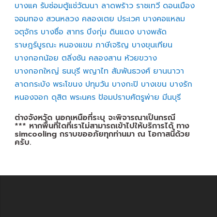
บางแค
รับซ่อมตู้แช่วัฒนา
ลาดพร้าว
ราชเทวี
ดอนเมือง
จอมทอง
สวนหลวง
คลองเตย
ประเวศ
บางคอแหลม
จตุจักร
บางซื่อ
สาทร
บึงกุ่ม
ดินแดง
บางพลัด
ราษฎร์บูรณะ
หนองแขม
ภาษีเจริญ
บางขุนเทียน
บางกอกน้อย
ตลิ่งชัน
คลองสาน
ห้วยขวาง
บางกอกใหญ่
ธนบุรี
พญาไท
สัมพันธวงศ์
ยานนาวา
ลาดกระบัง
พระโขนง
ปทุมวัน
บางกะปิ
บางเขน
บางรัก
หนองจอก
ดุสิต
พระนคร
ป้อมปราบศัตรูพ่าย
มีนบุรี
ต่างจังหวัด นอกเหนือที่ระบุ จะพิจารณาเป็นกรณี
*** หากพื้นที่ใดที่เราไม่สามารถเข้าไปให้บริการได้ ทาง
simcooling กราบขออภัยทุกท่านมา ณ โอกาสนี้ด้วย
ครับ.