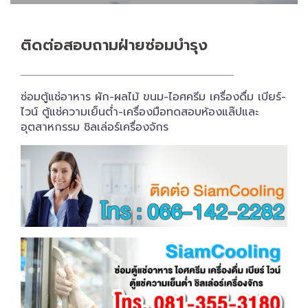
ติดต่อสอบถาม​ฝ่ายซ่อมบำรุง
ซ่อมตู้แช่อาหาร ผัก-ผลไม้ ขนม-ไอศครีม เครื่องดื่ม เบียร์-
ไวน์ ตู้แช่ความเย็นต่ำ-เครื่องมือทดสอบห้องแล๊ปและ
อุตสาหกรรม ชิลเล่อร์เครื่อง​จักร