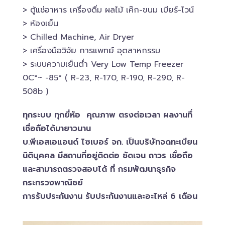
> ตู้แช่อาหาร เครื่องดื่ม ผลไม้ เค๊ก-ขนม เบียร์-ไวน์​
> ห้องเย็น
> Chilled​ Machine, Air Dryer
> เครื่องมือวิจัย การแพทย์​ อุตสาหกรรม
> ระบบความเย็นต่ำ Very Low Temp Freezer
0C°~ -​85° ( R-23, R-170, R-190, R-290, R-
508b )
ทุกระบบ ทุกยี่ห้อ คุณภาพ ตรงต่อเวลา ผลงานทึ่
เชื่อถือได้มายาวนาน
บ.พีเอสเอ​แอนด์ ไซเบอร์​ จก. เป็นบริษัทจดทะเบียน
นิติบุคคล​ มีสถานที่อยู่ติดต่อ ชัดเจน ถาวร เชื่อถือ
และสามารถตรวจสอบ​ได้ ที่ กรมพัฒนาธุรกิจ​
กระทรวงพาณิชย์
การรับประกันงาน รับประกันงานและอะไหล่ 6 เดือน