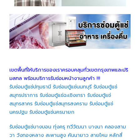
เขตพื้นที่ให้บริการของเราครอบคลุมทั่วเขตกรุงเทพและปริ
มลฑล พร้อมบริการรับซ่อมหน้างานลูกค้า !!!
รับซ่อมตู้แช่ปทุมธานี
รับซ่อมตู้แช่นนทบุรี
รับซ่อมตู้แช่
สมุทรปราการ
รับซ่อมตู้แช่ฉะเชิงเทรา
รับซ่อมตู้แช่
สมุทรสาคร
รับซ่อมตู้แช่สมุทรสงคราม
รับซ่อมตู้แช่
นครปฐม
รับซ่อมตู้แช่นครนายก
รับซ่อมตู้แช่บางบอน
ทุ่งครุ
ทวีวัฒนา
บางนา
คลองสาม
วา
วังทองหลาง
สะพานสูง
คันนายาว
สายไหม
หลักสี่