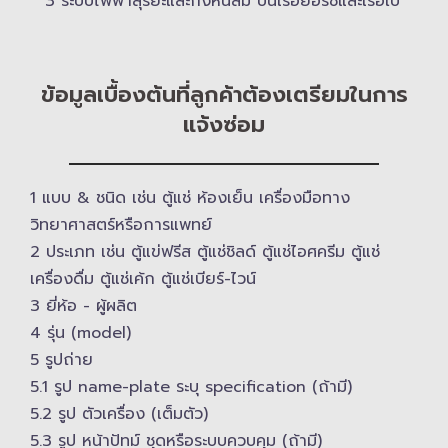
3 ระบบไฟฟ้าสุริยะและกังหันลม บนเรือยอร์ช​และเรือใบ
ข้อมูลเบื้องต้นที่ลูกค้าต้องเตรียมในการ
แจ้งซ่อม
1 แบบ & ​ชนิด เช่น ตู้แช่ ห้องเย็น เครื่องมือทาง
วิทยาศาสตร์​หรือการแพทย์
2 ประเภท เช่น ตู้แข่ฟรีส ตู้แช่ชิลด์ ตู้แช่ไอศครีม ตู้แช่
เครื่องดื่ม ตู้แช่เค้ก ตู้แช่เบียร์-ไวน์
3 ยี่ห้อ -​ ผู้ผลิต
4 รุ่น (model)
5 รูปถ่าย
5.1 รูป name-plate ระบุ specification (ถ้ามี)
5.2 รูป ตัวเครื่อง (เต็มตัว)
5.3 รูป หน้าปัทม์ ชุดหรือระบบควบคุม (ถ้ามี)​