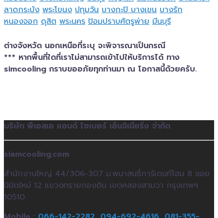
ลาดกระบัง
พระโขนง
ปทุมวัน
บางกะปิ
บางเขน
บางรัก
หนองจอก
ดุสิต
พระนคร
ป้อมปราบศัตรูพ่าย
มีนบุรี
ต่างจังหวัด นอกเหนือที่ระบุ จะพิจารณาเป็นกรณี
*** หากพื้นที่ใดที่เราไม่สามารถเข้าไปให้บริการได้ ทาง
simcooling กราบขออภัยทุกท่านมา ณ โอกาสนี้ด้วยครับ.
บริษัท พีเอสเอ แอนด์ ไซเบอร์ เอ็นจิเนียริ่ง จำกัด
siamcooling.com
สำนักงานใหญ่ 44/306-307 ม.พนาสนธิ์การ์เดนท์โฮม 8 ซอย
นิมิตใหม่ 12 แขวงทรายกองดิน เขตคลองสามวา กรุงเทพฯ
10510
Mobile :
066-142-2282,
094-692-4616,
081-355-