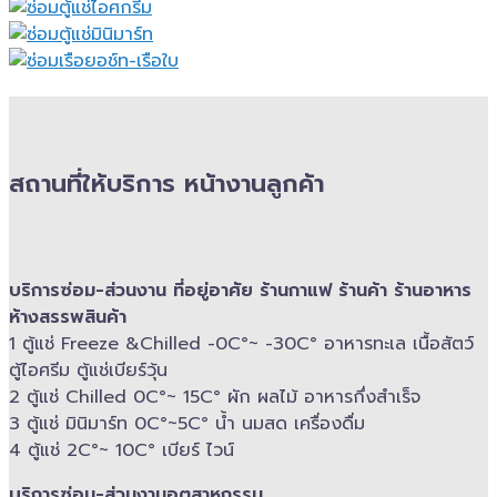
สถานที่ให้บริการ หน้างานลูกค้า
บริการซ่อม-​ส่วนงาน ที่อยู่อาศัย ร้านกาแฟ ร้านค้า ร้านอาหาร
ห้างสรรพสินค้า
1 ตู้แช่ Freeze &​Chilled -​0C°~ -​30C° อาหารทะเล เนื้อสัตว์
ตู้ไอศรีม ตู้แช่เบียร์วุ้น
2 ตู้แช่ Chilled​ 0C°~ 15C° ผัก ผลไม้ อาหารกึ่งสำเร็จ
3 ตู้แช่​ มินิมาร์ท 0C°~5C° น้ำ นมสด เครื่องดื่ม
4 ตู้แช่ 2C°~ 10​C° เบียร์ ไวน์
บริการซ่อม-​ส่วนงานอุตสาหกรรม