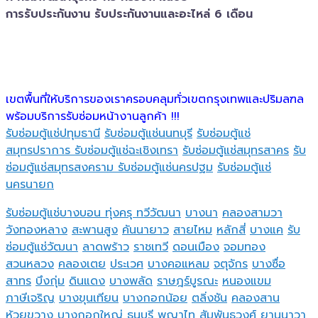
การรับประกันงาน รับประกันงานและอะไหล่ 6 เดือน
เขตพื้นที่ให้บริการของเราครอบคลุมทั่วเขตกรุงเทพและปริมลฑล
พร้อมบริการรับซ่อมหน้างานลูกค้า !!!
รับซ่อมตู้แช่ปทุมธานี
รับซ่อมตู้แช่นนทบุรี
รับซ่อมตู้แช่
สมุทรปราการ
รับซ่อมตู้แช่ฉะเชิงเทรา
รับซ่อมตู้แช่สมุทรสาคร
รับ
ซ่อมตู้แช่สมุทรสงคราม
รับซ่อมตู้แช่นครปฐม
รับซ่อมตู้แช่
นครนายก
รับซ่อมตู้แช่บางบอน
ทุ่งครุ
ทวีวัฒนา
บางนา
คลองสามวา
วังทองหลาง
สะพานสูง
คันนายาว
สายไหม
หลักสี่
บางแค
รับ
ซ่อมตู้แช่วัฒนา
ลาดพร้าว
ราชเทวี
ดอนเมือง
จอมทอง
สวนหลวง
คลองเตย
ประเวศ
บางคอแหลม
จตุจักร
บางซื่อ
สาทร
บึงกุ่ม
ดินแดง
บางพลัด
ราษฎร์บูรณะ
หนองแขม
ภาษีเจริญ
บางขุนเทียน
บางกอกน้อย
ตลิ่งชัน
คลองสาน
ห้วยขวาง
บางกอกใหญ่
ธนบุรี
พญาไท
สัมพันธวงศ์
ยานนาวา