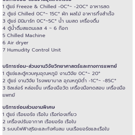
1 ตู้แช่ Freeze &​ Chilled -​0C°~ -​20C° อาหารสด
2 ตู้แช่ Chilled​ 0C°~ 15C° ผัก ผลไม้ อาหารกึ่งสำเร็จ
3 ตู้แช่​ มินิมาร์ท 0C°~5C° น้ำ นมสด เครื่องดื่ม
4 ตู้น้ำดื่มสแตนเลส​ 4 ~ 6 ก๊อก
5 Chilled Mac​hine
6 Air dryer
7 Humudity Control Unit
บริการซ่อม-​ส่วนงานวิจัยวิทยาศาสตร์และทางการแพทย์
1 ตู้แช่และตู้ควบคุม​อุณหภูมิ​ งานวิจัย 0C°~ 20°
2 ตู้แช่ งานวิจัย โรงพยาบาล อุณหภูมิ​ต่ำ -​1C°~ -​85C°
3 ชิลเล่อร์ หล่อเย็น เครื่องมือวัด เครื่องมือทดสอบ เครื่องมือ
แพทย์
บริการซ่อมส่วนงานพิเศษ
1 ตู้แช่ เรือยอร์ช เรือใบ เรือท่องเที่ยว
2 เครื่องปรับอากาศ เรือยอร์ช เรือใบ
3 ระบบไฟฟ้าสุริยะและกังหันลม บนเรือยอร์ช​และเรือใบ