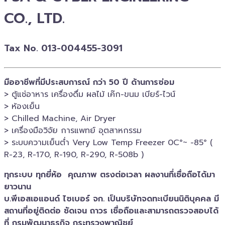
CO., LTD.
Tax No. 013-004455-3091
มืออาชีพที่มีประสบการณ์ กว่า 50 ปี ด้านการซ่อม
> ตู้แช่อาหาร เครื่องดื่ม ผลไม้ เค๊ก-ขนม เบียร์-ไวน์​
> ห้องเย็น
> Chilled​ Machine, Air Dryer
> เครื่องมือวิจัย การแพทย์​ อุตสาหกรรม
> ระบบความเย็นต่ำ Very Low Temp Freezer 0C°~ -​85° (
R-23, R-170, R-190, R-290, R-508b )
ทุกระบบ ทุกยี่ห้อ คุณภาพ ตรงต่อเวลา ผลงานทึ่เชื่อถือได้มา
ยาวนาน
บ.พีเอสเอ​แอนด์ ไซเบอร์​ จก. เป็นบริษัทจดทะเบียนนิติบุคคล​ มี
สถานที่อยู่ติดต่อ ชัดเจน ถาวร เชื่อถือและสามารถตรวจสอบ​ได้
ที่ กรมพัฒนาธุรกิจ​ กระทรวงพาณิชย์