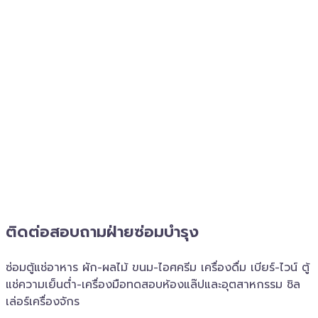
ติดต่อสอบถาม​ฝ่ายซ่อมบำรุง
ซ่อมตู้แช่อาหาร ผัก-ผลไม้ ขนม-ไอศครีม เครื่องดื่ม เบียร์-ไวน์ ตู้
แช่ความเย็นต่ำ-เครื่องมือทดสอบห้องแล๊ปและอุตสาหกรรม ชิล
เล่อร์เครื่อง​จักร