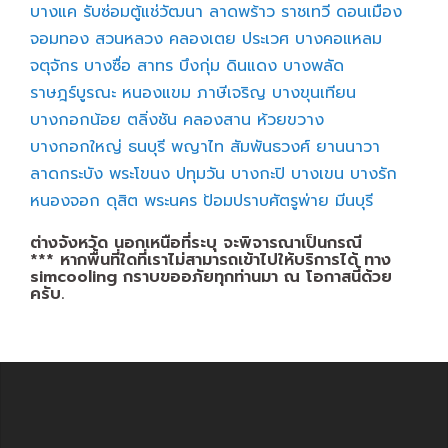
บางแค
รับซ่อมตู้แช่วัฒนา
ลาดพร้าว
ราชเทวี
ดอนเมือง
จอมทอง
สวนหลวง
คลองเตย
ประเวศ
บางคอแหลม
จตุจักร
บางซื่อ
สาทร
บึงกุ่ม
ดินแดง
บางพลัด
ราษฎร์บูรณะ
หนองแขม
ภาษีเจริญ
บางขุนเทียน
บางกอกน้อย
ตลิ่งชัน
คลองสาน
ห้วยขวาง
บางกอกใหญ่
ธนบุรี
พญาไท
สัมพันธวงศ์
ยานนาวา
ลาดกระบัง
พระโขนง
ปทุมวัน
บางกะปิ
บางเขน
บางรัก
หนองจอก
ดุสิต
พระนคร
ป้อมปราบศัตรูพ่าย
มีนบุรี
ต่างจังหวัด นอกเหนือที่ระบุ จะพิจารณาเป็นกรณี
*** หากพื้นที่ใดที่เราไม่สามารถเข้าไปให้บริการได้ ทาง
simcooling กราบขออภัยทุกท่านมา ณ โอกาสนี้ด้วย
ครับ.