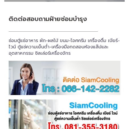
ติดต่อสอบถาม​ฝ่ายซ่อมบำรุง
ซ่อมตู้แช่อาหาร ผัก-ผลไม้ ขนม-ไอศครีม เครื่องดื่ม เบียร์-
ไวน์ ตู้แช่ความเย็นต่ำ-เครื่องมือทดสอบห้องแล๊ปและ
อุตสาหกรรม ชิลเล่อร์เครื่อง​จักร