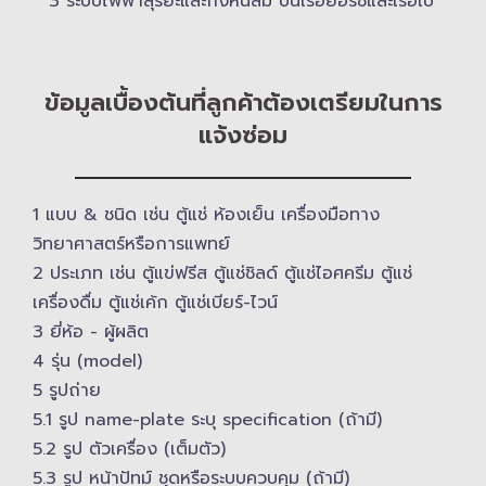
3 ระบบไฟฟ้าสุริยะและกังหันลม บนเรือยอร์ช​และเรือใบ
ข้อมูลเบื้องต้นที่ลูกค้าต้องเตรียมในการ
แจ้งซ่อม
1 แบบ & ​ชนิด เช่น ตู้แช่ ห้องเย็น เครื่องมือทาง
วิทยาศาสตร์​หรือการแพทย์
2 ประเภท เช่น ตู้แข่ฟรีส ตู้แช่ชิลด์ ตู้แช่ไอศครีม ตู้แช่
เครื่องดื่ม ตู้แช่เค้ก ตู้แช่เบียร์-ไวน์
3 ยี่ห้อ -​ ผู้ผลิต
4 รุ่น (model)
5 รูปถ่าย
5.1 รูป name-plate ระบุ specification (ถ้ามี)
5.2 รูป ตัวเครื่อง (เต็มตัว)
5.3 รูป หน้าปัทม์ ชุดหรือระบบควบคุม (ถ้ามี)​