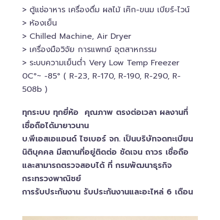
> ตู้แช่อาหาร เครื่องดื่ม ผลไม้ เค๊ก-ขนม เบียร์-ไวน์​
> ห้องเย็น
> Chilled​ Machine, Air Dryer
> เครื่องมือวิจัย การแพทย์​ อุตสาหกรรม
> ระบบความเย็นต่ำ Very Low Temp Freezer
0C°~ -​85° ( R-23, R-170, R-190, R-290, R-
508b )
ทุกระบบ ทุกยี่ห้อ คุณภาพ ตรงต่อเวลา ผลงานทึ่
เชื่อถือได้มายาวนาน
บ.พีเอสเอ​แอนด์ ไซเบอร์​ จก. เป็นบริษัทจดทะเบียน
นิติบุคคล​ มีสถานที่อยู่ติดต่อ ชัดเจน ถาวร เชื่อถือ
และสามารถตรวจสอบ​ได้ ที่ กรมพัฒนาธุรกิจ​
กระทรวงพาณิชย์
การรับประกันงาน รับประกันงานและอะไหล่ 6 เดือน