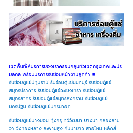
เขตพื้นที่ให้บริการของเราครอบคลุมทั่วเขตกรุงเทพและปริ
มลฑล พร้อมบริการรับซ่อมหน้างานลูกค้า !!!
รับซ่อมตู้แช่ปทุมธานี
รับซ่อมตู้แช่นนทบุรี
รับซ่อมตู้แช่
สมุทรปราการ
รับซ่อมตู้แช่ฉะเชิงเทรา
รับซ่อมตู้แช่
สมุทรสาคร
รับซ่อมตู้แช่สมุทรสงคราม
รับซ่อมตู้แช่
นครปฐม
รับซ่อมตู้แช่นครนายก
รับซ่อมตู้แช่บางบอน
ทุ่งครุ
ทวีวัฒนา
บางนา
คลองสาม
วา
วังทองหลาง
สะพานสูง
คันนายาว
สายไหม
หลักสี่