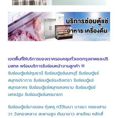
เขตพื้นที่ให้บริการของเราครอบคลุมทั่วเขตกรุงเทพและปริ
มลฑล พร้อมบริการรับซ่อมหน้างานลูกค้า !!!
รับซ่อมตู้แช่ปทุมธานี
รับซ่อมตู้แช่นนทบุรี
รับซ่อมตู้แช่
สมุทรปราการ
รับซ่อมตู้แช่ฉะเชิงเทรา
รับซ่อมตู้แช่
สมุทรสาคร
รับซ่อมตู้แช่สมุทรสงคราม
รับซ่อมตู้แช่
นครปฐม
รับซ่อมตู้แช่นครนายก
รับซ่อมตู้แช่บางบอน
ทุ่งครุ
ทวีวัฒนา
บางนา
คลองสาม
วา
วังทองหลาง
สะพานสูง
คันนายาว
สายไหม
หลักสี่