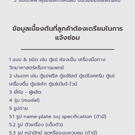
3 ระบบไฟฟ้าสุริยะและกังหันลม บนเรือยอร์ช​และเรือใบ
ข้อมูลเบื้องต้นที่ลูกค้าต้องเตรียมในการ
แจ้งซ่อม
1 แบบ & ​ชนิด เช่น ตู้แช่ ห้องเย็น เครื่องมือทาง
วิทยาศาสตร์​หรือการแพทย์
2 ประเภท เช่น ตู้แข่ฟรีส ตู้แช่ชิลด์ ตู้แช่ไอศครีม ตู้แช่
เครื่องดื่ม ตู้แช่เค้ก ตู้แช่เบียร์-ไวน์
3 ยี่ห้อ -​ ผู้ผลิต
4 รุ่น (model)
5 รูปถ่าย
5.1 รูป name-plate ระบุ specification (ถ้ามี)
5.2 รูป ตัวเครื่อง (เต็มตัว)
5.3 รูป หน้าปัทม์ ชุดหรือระบบควบคุม (ถ้ามี)​