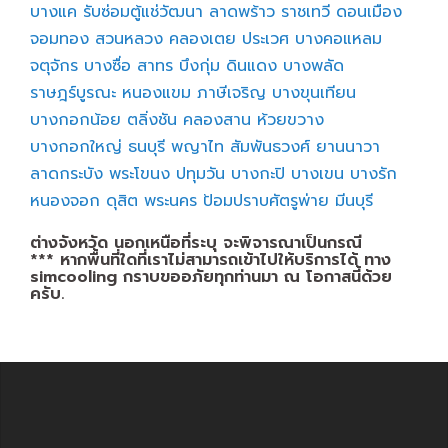
บางแค
รับซ่อมตู้แช่วัฒนา
ลาดพร้าว
ราชเทวี
ดอนเมือง
จอมทอง
สวนหลวง
คลองเตย
ประเวศ
บางคอแหลม
จตุจักร
บางซื่อ
สาทร
บึงกุ่ม
ดินแดง
บางพลัด
ราษฎร์บูรณะ
หนองแขม
ภาษีเจริญ
บางขุนเทียน
บางกอกน้อย
ตลิ่งชัน
คลองสาน
ห้วยขวาง
บางกอกใหญ่
ธนบุรี
พญาไท
สัมพันธวงศ์
ยานนาวา
ลาดกระบัง
พระโขนง
ปทุมวัน
บางกะปิ
บางเขน
บางรัก
หนองจอก
ดุสิต
พระนคร
ป้อมปราบศัตรูพ่าย
มีนบุรี
ต่างจังหวัด นอกเหนือที่ระบุ จะพิจารณาเป็นกรณี
*** หากพื้นที่ใดที่เราไม่สามารถเข้าไปให้บริการได้ ทาง
simcooling กราบขออภัยทุกท่านมา ณ โอกาสนี้ด้วย
ครับ.