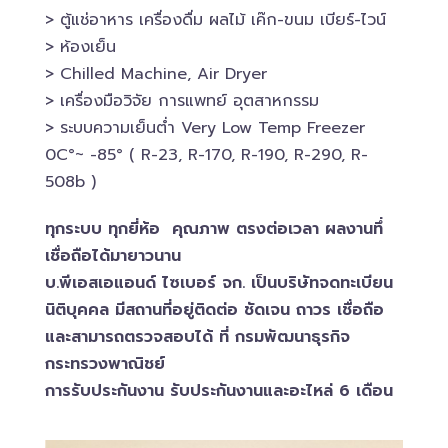
> ตู้แช่อาหาร เครื่องดื่ม ผลไม้ เค๊ก-ขนม เบียร์-ไวน์​
> ห้องเย็น
> Chilled​ Machine, Air Dryer
> เครื่องมือวิจัย การแพทย์​ อุตสาหกรรม
> ระบบความเย็นต่ำ Very Low Temp Freezer
0C°~ -​85° ( R-23, R-170, R-190, R-290, R-
508b )
ทุกระบบ ทุกยี่ห้อ คุณภาพ ตรงต่อเวลา ผลงานทึ่
เชื่อถือได้มายาวนาน
บ.พีเอสเอ​แอนด์ ไซเบอร์​ จก. เป็นบริษัทจดทะเบียน
นิติบุคคล​ มีสถานที่อยู่ติดต่อ ชัดเจน ถาวร เชื่อถือ
และสามารถตรวจสอบ​ได้ ที่ กรมพัฒนาธุรกิจ​
กระทรวงพาณิชย์
การรับประกันงาน รับประกันงานและอะไหล่ 6 เดือน