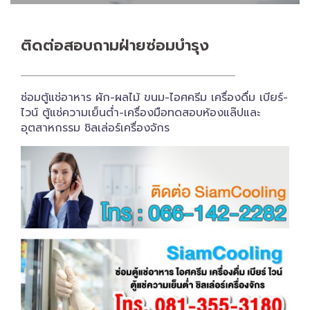
ติดต่อสอบถาม​ฝ่ายซ่อมบำรุง
ซ่อมตู้แช่อาหาร ผัก-ผลไม้ ขนม-ไอศครีม เครื่องดื่ม เบียร์-
ไวน์ ตู้แช่ความเย็นต่ำ-เครื่องมือทดสอบห้องแล๊ปและ
อุตสาหกรรม ชิลเล่อร์เครื่อง​จักร