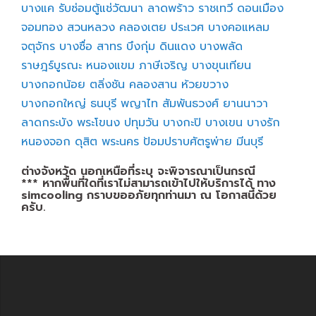
บางแค
รับซ่อมตู้แช่วัฒนา
ลาดพร้าว
ราชเทวี
ดอนเมือง
จอมทอง
สวนหลวง
คลองเตย
ประเวศ
บางคอแหลม
จตุจักร
บางซื่อ
สาทร
บึงกุ่ม
ดินแดง
บางพลัด
ราษฎร์บูรณะ
หนองแขม
ภาษีเจริญ
บางขุนเทียน
บางกอกน้อย
ตลิ่งชัน
คลองสาน
ห้วยขวาง
บางกอกใหญ่
ธนบุรี
พญาไท
สัมพันธวงศ์
ยานนาวา
ลาดกระบัง
พระโขนง
ปทุมวัน
บางกะปิ
บางเขน
บางรัก
หนองจอก
ดุสิต
พระนคร
ป้อมปราบศัตรูพ่าย
มีนบุรี
ต่างจังหวัด นอกเหนือที่ระบุ จะพิจารณาเป็นกรณี
*** หากพื้นที่ใดที่เราไม่สามารถเข้าไปให้บริการได้ ทาง
simcooling กราบขออภัยทุกท่านมา ณ โอกาสนี้ด้วย
ครับ.