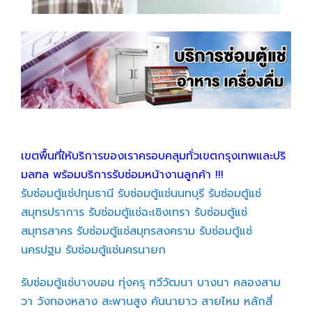
เขตพื้นที่ให้บริการของเราครอบคลุมทั่วเขตกรุงเทพและปริ
มลฑล พร้อมบริการรับซ่อมหน้างานลูกค้า !!!
รับซ่อมตู้แช่ปทุมธานี
รับซ่อมตู้แช่นนทบุรี
รับซ่อมตู้แช่
สมุทรปราการ
รับซ่อมตู้แช่ฉะเชิงเทรา
รับซ่อมตู้แช่
สมุทรสาคร
รับซ่อมตู้แช่สมุทรสงคราม
รับซ่อมตู้แช่
นครปฐม
รับซ่อมตู้แช่นครนายก
รับซ่อมตู้แช่บางบอน
ทุ่งครุ
ทวีวัฒนา
บางนา
คลองสาม
วา
วังทองหลาง
สะพานสูง
คันนายาว
สายไหม
หลักสี่