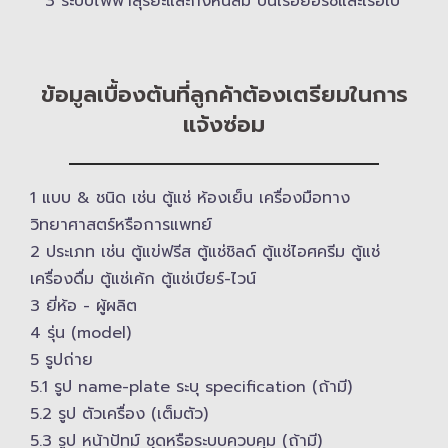
3 ระบบไฟฟ้าสุริยะและกังหันลม บนเรือยอร์ช​และเรือใบ
ข้อมูลเบื้องต้นที่ลูกค้าต้องเตรียมในการ
แจ้งซ่อม
1 แบบ & ​ชนิด เช่น ตู้แช่ ห้องเย็น เครื่องมือทาง
วิทยาศาสตร์​หรือการแพทย์
2 ประเภท เช่น ตู้แข่ฟรีส ตู้แช่ชิลด์ ตู้แช่ไอศครีม ตู้แช่
เครื่องดื่ม ตู้แช่เค้ก ตู้แช่เบียร์-ไวน์
3 ยี่ห้อ -​ ผู้ผลิต
4 รุ่น (model)
5 รูปถ่าย
5.1 รูป name-plate ระบุ specification (ถ้ามี)
5.2 รูป ตัวเครื่อง (เต็มตัว)
5.3 รูป หน้าปัทม์ ชุดหรือระบบควบคุม (ถ้ามี)​