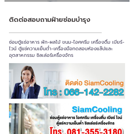
ติดต่อสอบถาม​ฝ่ายซ่อมบำรุง
ซ่อมตู้แช่อาหาร ผัก-ผลไม้ ขนม-ไอศครีม เครื่องดื่ม เบียร์-
ไวน์ ตู้แช่ความเย็นต่ำ-เครื่องมือทดสอบห้องแล๊ปและ
อุตสาหกรรม ชิลเล่อร์เครื่อง​จักร