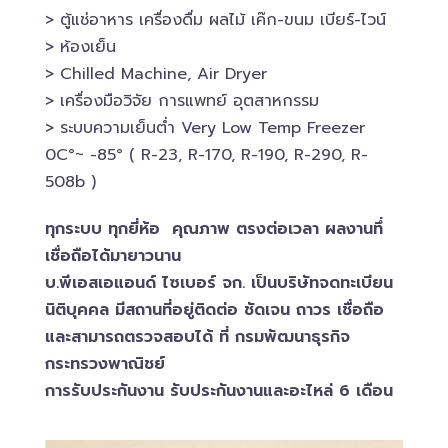
> ตู้แช่อาหาร เครื่องดื่ม ผลไม้ เค๊ก-ขนม เบียร์-ไวน์​
> ห้องเย็น
> Chilled​ Machine, Air Dryer
> เครื่องมือวิจัย การแพทย์​ อุตสาหกรรม
> ระบบความเย็นต่ำ Very Low Temp Freezer
0C°~ -​85° ( R-23, R-170, R-190, R-290, R-
508b )
ทุกระบบ ทุกยี่ห้อ คุณภาพ ตรงต่อเวลา ผลงานทึ่
เชื่อถือได้มายาวนาน
บ.พีเอสเอ​แอนด์ ไซเบอร์​ จก. เป็นบริษัทจดทะเบียน
นิติบุคคล​ มีสถานที่อยู่ติดต่อ ชัดเจน ถาวร เชื่อถือ
และสามารถตรวจสอบ​ได้ ที่ กรมพัฒนาธุรกิจ​
กระทรวงพาณิชย์
การรับประกันงาน รับประกันงานและอะไหล่ 6 เดือน