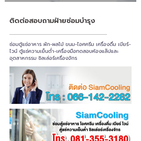
ติดต่อสอบถาม​ฝ่ายซ่อมบำรุง
ซ่อมตู้แช่อาหาร ผัก-ผลไม้ ขนม-ไอศครีม เครื่องดื่ม เบียร์-
ไวน์ ตู้แช่ความเย็นต่ำ-เครื่องมือทดสอบห้องแล๊ปและ
อุตสาหกรรม ชิลเล่อร์เครื่อง​จักร