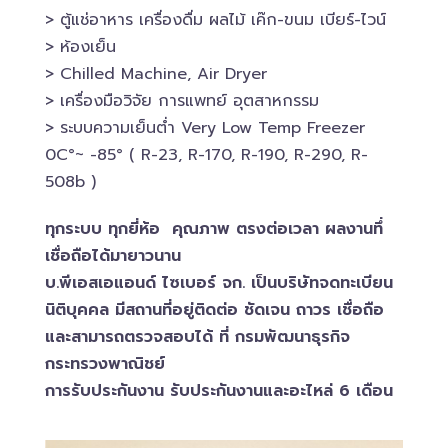
> ตู้แช่อาหาร เครื่องดื่ม ผลไม้ เค๊ก-ขนม เบียร์-ไวน์​
> ห้องเย็น
> Chilled​ Machine, Air Dryer
> เครื่องมือวิจัย การแพทย์​ อุตสาหกรรม
> ระบบความเย็นต่ำ Very Low Temp Freezer
0C°~ -​85° ( R-23, R-170, R-190, R-290, R-
508b )
ทุกระบบ ทุกยี่ห้อ คุณภาพ ตรงต่อเวลา ผลงานทึ่
เชื่อถือได้มายาวนาน
บ.พีเอสเอ​แอนด์ ไซเบอร์​ จก. เป็นบริษัทจดทะเบียน
นิติบุคคล​ มีสถานที่อยู่ติดต่อ ชัดเจน ถาวร เชื่อถือ
และสามารถตรวจสอบ​ได้ ที่ กรมพัฒนาธุรกิจ​
กระทรวงพาณิชย์
การรับประกันงาน รับประกันงานและอะไหล่ 6 เดือน