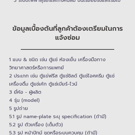
3 ระบบไฟฟ้าสุริยะและกังหันลม บนเรือยอร์ช​และเรือใบ
ข้อมูลเบื้องต้นที่ลูกค้าต้องเตรียมในการ
แจ้งซ่อม
1 แบบ & ​ชนิด เช่น ตู้แช่ ห้องเย็น เครื่องมือทาง
วิทยาศาสตร์​หรือการแพทย์
2 ประเภท เช่น ตู้แข่ฟรีส ตู้แช่ชิลด์ ตู้แช่ไอศครีม ตู้แช่
เครื่องดื่ม ตู้แช่เค้ก ตู้แช่เบียร์-ไวน์
3 ยี่ห้อ -​ ผู้ผลิต
4 รุ่น (model)
5 รูปถ่าย
5.1 รูป name-plate ระบุ specification (ถ้ามี)
5.2 รูป ตัวเครื่อง (เต็มตัว)
5.3 รูป หน้าปัทม์ ชุดหรือระบบควบคุม (ถ้ามี)​