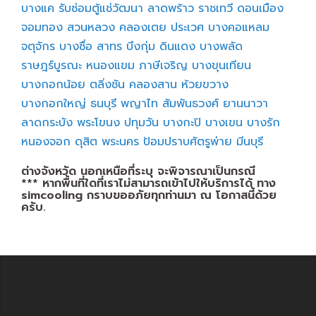
บางแค
รับซ่อมตู้แช่วัฒนา
ลาดพร้าว
ราชเทวี
ดอนเมือง
จอมทอง
สวนหลวง
คลองเตย
ประเวศ
บางคอแหลม
จตุจักร
บางซื่อ
สาทร
บึงกุ่ม
ดินแดง
บางพลัด
ราษฎร์บูรณะ
หนองแขม
ภาษีเจริญ
บางขุนเทียน
บางกอกน้อย
ตลิ่งชัน
คลองสาน
ห้วยขวาง
บางกอกใหญ่
ธนบุรี
พญาไท
สัมพันธวงศ์
ยานนาวา
ลาดกระบัง
พระโขนง
ปทุมวัน
บางกะปิ
บางเขน
บางรัก
หนองจอก
ดุสิต
พระนคร
ป้อมปราบศัตรูพ่าย
มีนบุรี
ต่างจังหวัด นอกเหนือที่ระบุ จะพิจารณาเป็นกรณี
*** หากพื้นที่ใดที่เราไม่สามารถเข้าไปให้บริการได้ ทาง
simcooling กราบขออภัยทุกท่านมา ณ โอกาสนี้ด้วย
ครับ.