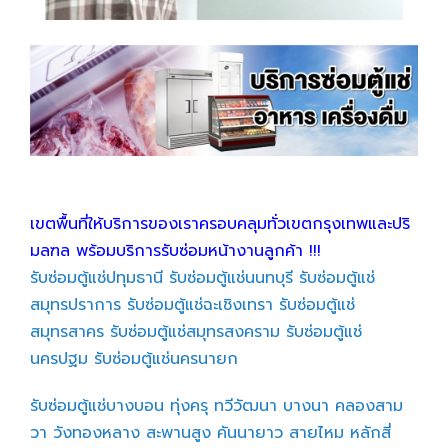
เขตพื้นที่ให้บริการของเราครอบคลุมทั่วเขตกรุงเทพและปริ
มลฑล พร้อมบริการรับซ่อมหน้างานลูกค้า !!!
รับซ่อมตู้แช่ปทุมธานี
รับซ่อมตู้แช่นนทบุรี
รับซ่อมตู้แช่
สมุทรปราการ
รับซ่อมตู้แช่ฉะเชิงเทรา
รับซ่อมตู้แช่
สมุทรสาคร
รับซ่อมตู้แช่สมุทรสงคราม
รับซ่อมตู้แช่
นครปฐม
รับซ่อมตู้แช่นครนายก
รับซ่อมตู้แช่บางบอน
ทุ่งครุ
ทวีวัฒนา
บางนา
คลองสาม
วา
วังทองหลาง
สะพานสูง
คันนายาว
สายไหม
หลักสี่