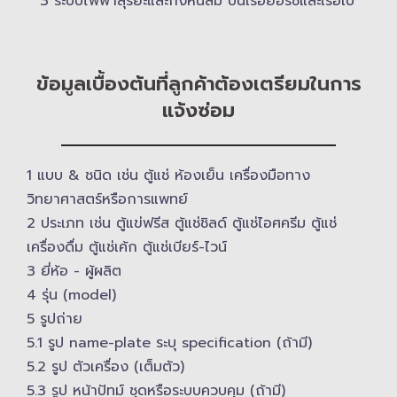
3 ระบบไฟฟ้าสุริยะและกังหันลม บนเรือยอร์ช​และเรือใบ
ข้อมูลเบื้องต้นที่ลูกค้าต้องเตรียมในการ
แจ้งซ่อม
1 แบบ & ​ชนิด เช่น ตู้แช่ ห้องเย็น เครื่องมือทาง
วิทยาศาสตร์​หรือการแพทย์
2 ประเภท เช่น ตู้แข่ฟรีส ตู้แช่ชิลด์ ตู้แช่ไอศครีม ตู้แช่
เครื่องดื่ม ตู้แช่เค้ก ตู้แช่เบียร์-ไวน์
3 ยี่ห้อ -​ ผู้ผลิต
4 รุ่น (model)
5 รูปถ่าย
5.1 รูป name-plate ระบุ specification (ถ้ามี)
5.2 รูป ตัวเครื่อง (เต็มตัว)
5.3 รูป หน้าปัทม์ ชุดหรือระบบควบคุม (ถ้ามี)​