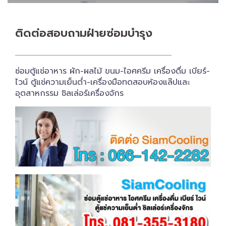
ติดต่อสอบถาม​ฝ่ายซ่อมบำรุง
ซ่อมตู้แช่อาหาร ผัก-ผลไม้ ขนม-ไอศครีม เครื่องดื่ม เบียร์-
ไวน์ ตู้แช่ความเย็นต่ำ-เครื่องมือทดสอบห้องแล๊ปและ
อุตสาหกรรม ชิลเล่อร์เครื่อง​จักร