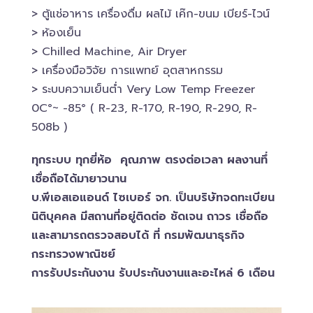
> ตู้แช่อาหาร เครื่องดื่ม ผลไม้ เค๊ก-ขนม เบียร์-ไวน์​
> ห้องเย็น
> Chilled​ Machine, Air Dryer
> เครื่องมือวิจัย การแพทย์​ อุตสาหกรรม
> ระบบความเย็นต่ำ Very Low Temp Freezer
0C°~ -​85° ( R-23, R-170, R-190, R-290, R-
508b )
ทุกระบบ ทุกยี่ห้อ คุณภาพ ตรงต่อเวลา ผลงานทึ่
เชื่อถือได้มายาวนาน
บ.พีเอสเอ​แอนด์ ไซเบอร์​ จก. เป็นบริษัทจดทะเบียน
นิติบุคคล​ มีสถานที่อยู่ติดต่อ ชัดเจน ถาวร เชื่อถือ
และสามารถตรวจสอบ​ได้ ที่ กรมพัฒนาธุรกิจ​
กระทรวงพาณิชย์
การรับประกันงาน รับประกันงานและอะไหล่ 6 เดือน