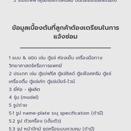
3 ระบบไฟฟ้าสุริยะและกังหันลม บนเรือยอร์ช​และเรือใบ
ข้อมูลเบื้องต้นที่ลูกค้าต้องเตรียมในการ
แจ้งซ่อม
1 แบบ & ​ชนิด เช่น ตู้แช่ ห้องเย็น เครื่องมือทาง
วิทยาศาสตร์​หรือการแพทย์
2 ประเภท เช่น ตู้แข่ฟรีส ตู้แช่ชิลด์ ตู้แช่ไอศครีม ตู้แช่
เครื่องดื่ม ตู้แช่เค้ก ตู้แช่เบียร์-ไวน์
3 ยี่ห้อ -​ ผู้ผลิต
4 รุ่น (model)
5 รูปถ่าย
5.1 รูป name-plate ระบุ specification (ถ้ามี)
5.2 รูป ตัวเครื่อง (เต็มตัว)
5.3 รูป หน้าปัทม์ ชุดหรือระบบควบคุม (ถ้ามี)​