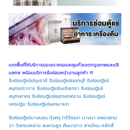
เขตพื้นที่ให้บริการของเราครอบคลุมทั่วเขตกรุงเทพและปริ
มลฑล พร้อมบริการรับซ่อมหน้างานลูกค้า !!!
รับซ่อมตู้แช่ปทุมธานี
รับซ่อมตู้แช่นนทบุรี
รับซ่อมตู้แช่
สมุทรปราการ
รับซ่อมตู้แช่ฉะเชิงเทรา
รับซ่อมตู้แช่
สมุทรสาคร
รับซ่อมตู้แช่สมุทรสงคราม
รับซ่อมตู้แช่
นครปฐม
รับซ่อมตู้แช่นครนายก
รับซ่อมตู้แช่บางบอน
ทุ่งครุ
ทวีวัฒนา
บางนา
คลองสาม
วา
วังทองหลาง
สะพานสูง
คันนายาว
สายไหม
หลักสี่