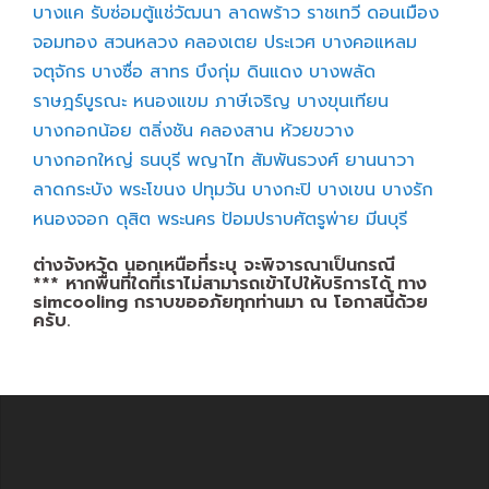
บางแค
รับซ่อมตู้แช่วัฒนา
ลาดพร้าว
ราชเทวี
ดอนเมือง
จอมทอง
สวนหลวง
คลองเตย
ประเวศ
บางคอแหลม
จตุจักร
บางซื่อ
สาทร
บึงกุ่ม
ดินแดง
บางพลัด
ราษฎร์บูรณะ
หนองแขม
ภาษีเจริญ
บางขุนเทียน
บางกอกน้อย
ตลิ่งชัน
คลองสาน
ห้วยขวาง
บางกอกใหญ่
ธนบุรี
พญาไท
สัมพันธวงศ์
ยานนาวา
ลาดกระบัง
พระโขนง
ปทุมวัน
บางกะปิ
บางเขน
บางรัก
หนองจอก
ดุสิต
พระนคร
ป้อมปราบศัตรูพ่าย
มีนบุรี
ต่างจังหวัด นอกเหนือที่ระบุ จะพิจารณาเป็นกรณี
*** หากพื้นที่ใดที่เราไม่สามารถเข้าไปให้บริการได้ ทาง
simcooling กราบขออภัยทุกท่านมา ณ โอกาสนี้ด้วย
ครับ.