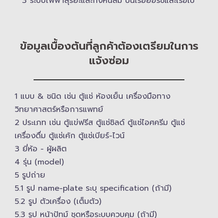
3 ระบบไฟฟ้าสุริยะและกังหันลม บนเรือยอร์ช​และเรือใบ
ข้อมูลเบื้องต้นที่ลูกค้าต้องเตรียมในการ
แจ้งซ่อม
1 แบบ & ​ชนิด เช่น ตู้แช่ ห้องเย็น เครื่องมือทาง
วิทยาศาสตร์​หรือการแพทย์
2 ประเภท เช่น ตู้แข่ฟรีส ตู้แช่ชิลด์ ตู้แช่ไอศครีม ตู้แช่
เครื่องดื่ม ตู้แช่เค้ก ตู้แช่เบียร์-ไวน์
3 ยี่ห้อ -​ ผู้ผลิต
4 รุ่น (model)
5 รูปถ่าย
5.1 รูป name-plate ระบุ specification (ถ้ามี)
5.2 รูป ตัวเครื่อง (เต็มตัว)
5.3 รูป หน้าปัทม์ ชุดหรือระบบควบคุม (ถ้ามี)​