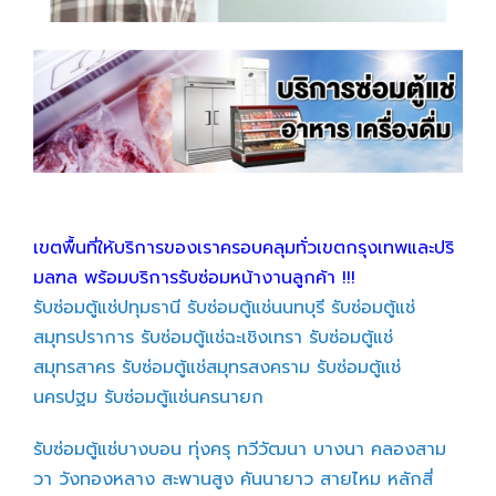
เขตพื้นที่ให้บริการของเราครอบคลุมทั่วเขตกรุงเทพและปริ
มลฑล พร้อมบริการรับซ่อมหน้างานลูกค้า !!!
รับซ่อมตู้แช่ปทุมธานี
รับซ่อมตู้แช่นนทบุรี
รับซ่อมตู้แช่
สมุทรปราการ
รับซ่อมตู้แช่ฉะเชิงเทรา
รับซ่อมตู้แช่
สมุทรสาคร
รับซ่อมตู้แช่สมุทรสงคราม
รับซ่อมตู้แช่
นครปฐม
รับซ่อมตู้แช่นครนายก
รับซ่อมตู้แช่บางบอน
ทุ่งครุ
ทวีวัฒนา
บางนา
คลองสาม
วา
วังทองหลาง
สะพานสูง
คันนายาว
สายไหม
หลักสี่