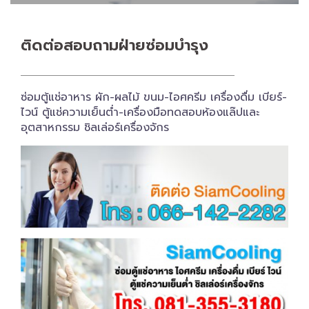
ติดต่อสอบถาม​ฝ่ายซ่อมบำรุง
ซ่อมตู้แช่อาหาร ผัก-ผลไม้ ขนม-ไอศครีม เครื่องดื่ม เบียร์-
ไวน์ ตู้แช่ความเย็นต่ำ-เครื่องมือทดสอบห้องแล๊ปและ
อุตสาหกรรม ชิลเล่อร์เครื่อง​จักร