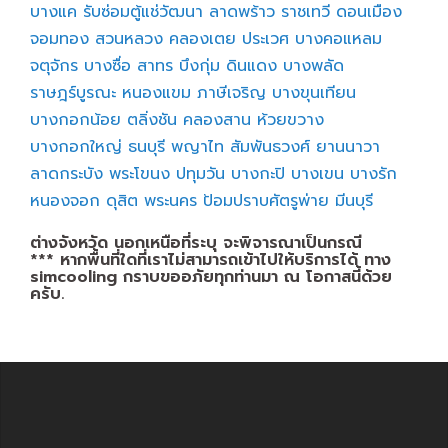
บางแค
รับซ่อมตู้แช่วัฒนา
ลาดพร้าว
ราชเทวี
ดอนเมือง
จอมทอง
สวนหลวง
คลองเตย
ประเวศ
บางคอแหลม
จตุจักร
บางซื่อ
สาทร
บึงกุ่ม
ดินแดง
บางพลัด
ราษฎร์บูรณะ
หนองแขม
ภาษีเจริญ
บางขุนเทียน
บางกอกน้อย
ตลิ่งชัน
คลองสาน
ห้วยขวาง
บางกอกใหญ่
ธนบุรี
พญาไท
สัมพันธวงศ์
ยานนาวา
ลาดกระบัง
พระโขนง
ปทุมวัน
บางกะปิ
บางเขน
บางรัก
หนองจอก
ดุสิต
พระนคร
ป้อมปราบศัตรูพ่าย
มีนบุรี
ต่างจังหวัด นอกเหนือที่ระบุ จะพิจารณาเป็นกรณี
*** หากพื้นที่ใดที่เราไม่สามารถเข้าไปให้บริการได้ ทาง
simcooling กราบขออภัยทุกท่านมา ณ โอกาสนี้ด้วย
ครับ.