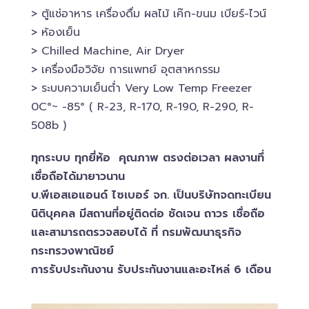
> ตู้แช่อาหาร เครื่องดื่ม ผลไม้ เค๊ก-ขนม เบียร์-ไวน์​
> ห้องเย็น
> Chilled​ Machine, Air Dryer
> เครื่องมือวิจัย การแพทย์​ อุตสาหกรรม
> ระบบความเย็นต่ำ Very Low Temp Freezer
0C°~ -​85° ( R-23, R-170, R-190, R-290, R-
508b )
ทุกระบบ ทุกยี่ห้อ คุณภาพ ตรงต่อเวลา ผลงานทึ่
เชื่อถือได้มายาวนาน
บ.พีเอสเอ​แอนด์ ไซเบอร์​ จก. เป็นบริษัทจดทะเบียน
นิติบุคคล​ มีสถานที่อยู่ติดต่อ ชัดเจน ถาวร เชื่อถือ
และสามารถตรวจสอบ​ได้ ที่ กรมพัฒนาธุรกิจ​
กระทรวงพาณิชย์
การรับประกันงาน รับประกันงานและอะไหล่ 6 เดือน