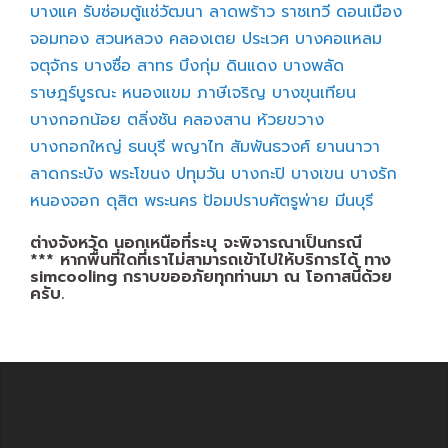
บางแค
รับซ่อมตู้แช่วัฒนา
ลาดพร้าว
ราชเทวี
ดอนเมือง
จอมทอง
สวนหลวง
คลองเตย
ประเวศ
บางคอแหลม
จตุจักร
บางซื่อ
สาทร
บึงกุ่ม
ดินแดง
บางพลัด
ราษฎร์บูรณะ
หนองแขม
ภาษีเจริญ
บางขุนเทียน
บางกอกน้อย
ตลิ่งชัน
คลองสาน
ห้วยขวาง
บางกอกใหญ่
ธนบุรี
พญาไท
สัมพันธวงศ์
ยานนาวา
ลาดกระบัง
พระโขนง
ปทุมวัน
บางกะปิ
บางเขน
บางรัก
หนองจอก
ดุสิต
พระนคร
ป้อมปราบศัตรูพ่าย
มีนบุรี
ต่างจังหวัด นอกเหนือที่ระบุ จะพิจารณาเป็นกรณี
*** หากพื้นที่ใดที่เราไม่สามารถเข้าไปให้บริการได้ ทาง
simcooling กราบขออภัยทุกท่านมา ณ โอกาสนี้ด้วย
ครับ.