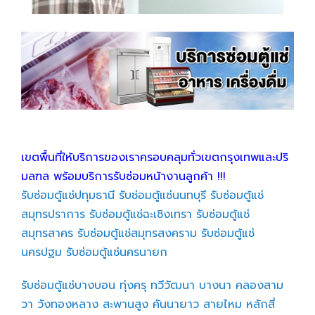
เขตพื้นที่ให้บริการของเราครอบคลุมทั่วเขตกรุงเทพและปริ
มลฑล พร้อมบริการรับซ่อมหน้างานลูกค้า !!!
รับซ่อมตู้แช่ปทุมธานี
รับซ่อมตู้แช่นนทบุรี
รับซ่อมตู้แช่
สมุทรปราการ
รับซ่อมตู้แช่ฉะเชิงเทรา
รับซ่อมตู้แช่
สมุทรสาคร
รับซ่อมตู้แช่สมุทรสงคราม
รับซ่อมตู้แช่
นครปฐม
รับซ่อมตู้แช่นครนายก
รับซ่อมตู้แช่บางบอน
ทุ่งครุ
ทวีวัฒนา
บางนา
คลองสาม
วา
วังทองหลาง
สะพานสูง
คันนายาว
สายไหม
หลักสี่