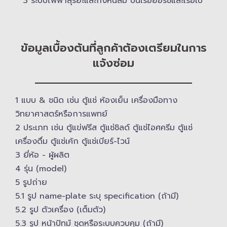
3 ระบบไฟฟ้าสุริยะและกังหันลม บนเรือยอร์ช​และเรือใบ
ข้อมูลเบื้องต้นที่ลูกค้าต้องเตรียมในการ
แจ้งซ่อม
1 แบบ & ​ชนิด เช่น ตู้แช่ ห้องเย็น เครื่องมือทาง
วิทยาศาสตร์​หรือการแพทย์
2 ประเภท เช่น ตู้แข่ฟรีส ตู้แช่ชิลด์ ตู้แช่ไอศครีม ตู้แช่
เครื่องดื่ม ตู้แช่เค้ก ตู้แช่เบียร์-ไวน์
3 ยี่ห้อ -​ ผู้ผลิต
4 รุ่น (model)
5 รูปถ่าย
5.1 รูป name-plate ระบุ specification (ถ้ามี)
5.2 รูป ตัวเครื่อง (เต็มตัว)
5.3 รูป หน้าปัทม์ ชุดหรือระบบควบคุม (ถ้ามี)​