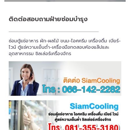
ติดต่อสอบถาม​ฝ่ายซ่อมบำรุง
ซ่อมตู้แช่อาหาร ผัก-ผลไม้ ขนม-ไอศครีม เครื่องดื่ม เบียร์-
ไวน์ ตู้แช่ความเย็นต่ำ-เครื่องมือทดสอบห้องแล๊ปและ
อุตสาหกรรม ชิลเล่อร์เครื่อง​จักร