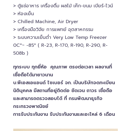
> ตู้แช่อาหาร เครื่องดื่ม ผลไม้ เค๊ก-ขนม เบียร์-ไวน์​
> ห้องเย็น
> Chilled​ Machine, Air Dryer
> เครื่องมือวิจัย การแพทย์​ อุตสาหกรรม
> ระบบความเย็นต่ำ Very Low Temp Freezer
0C°~ -​85° ( R-23, R-170, R-190, R-290, R-
508b )
ทุกระบบ ทุกยี่ห้อ คุณภาพ ตรงต่อเวลา ผลงานทึ่
เชื่อถือได้มายาวนาน
บ.พีเอสเอ​แอนด์ ไซเบอร์​ จก. เป็นบริษัทจดทะเบียน
นิติบุคคล​ มีสถานที่อยู่ติดต่อ ชัดเจน ถาวร เชื่อถือ
และสามารถตรวจสอบ​ได้ ที่ กรมพัฒนาธุรกิจ​
กระทรวงพาณิชย์
การรับประกันงาน รับประกันงานและอะไหล่ 6 เดือน