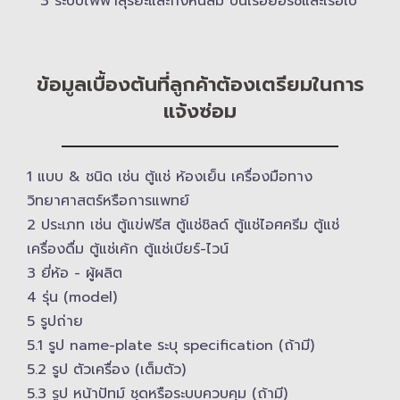
3 ระบบไฟฟ้าสุริยะและกังหันลม บนเรือยอร์ช​และเรือใบ
ข้อมูลเบื้องต้นที่ลูกค้าต้องเตรียมในการ
แจ้งซ่อม
1 แบบ & ​ชนิด เช่น ตู้แช่ ห้องเย็น เครื่องมือทาง
วิทยาศาสตร์​หรือการแพทย์
2 ประเภท เช่น ตู้แข่ฟรีส ตู้แช่ชิลด์ ตู้แช่ไอศครีม ตู้แช่
เครื่องดื่ม ตู้แช่เค้ก ตู้แช่เบียร์-ไวน์
3 ยี่ห้อ -​ ผู้ผลิต
4 รุ่น (model)
5 รูปถ่าย
5.1 รูป name-plate ระบุ specification (ถ้ามี)
5.2 รูป ตัวเครื่อง (เต็มตัว)
5.3 รูป หน้าปัทม์ ชุดหรือระบบควบคุม (ถ้ามี)​