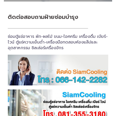
ติดต่อสอบถาม​ฝ่ายซ่อมบำรุง
ซ่อมตู้แช่อาหาร ผัก-ผลไม้ ขนม-ไอศครีม เครื่องดื่ม เบียร์-
ไวน์ ตู้แช่ความเย็นต่ำ-เครื่องมือทดสอบห้องแล๊ปและ
อุตสาหกรรม ชิลเล่อร์เครื่อง​จักร