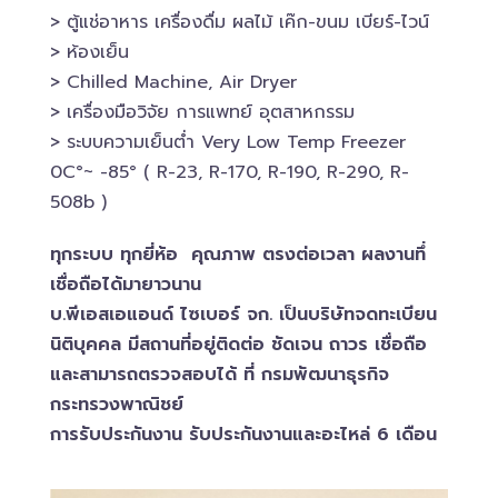
> ตู้แช่อาหาร เครื่องดื่ม ผลไม้ เค๊ก-ขนม เบียร์-ไวน์​
> ห้องเย็น
> Chilled​ Machine, Air Dryer
> เครื่องมือวิจัย การแพทย์​ อุตสาหกรรม
> ระบบความเย็นต่ำ Very Low Temp Freezer
0C°~ -​85° ( R-23, R-170, R-190, R-290, R-
508b )
ทุกระบบ ทุกยี่ห้อ คุณภาพ ตรงต่อเวลา ผลงานทึ่
เชื่อถือได้มายาวนาน
บ.พีเอสเอ​แอนด์ ไซเบอร์​ จก. เป็นบริษัทจดทะเบียน
นิติบุคคล​ มีสถานที่อยู่ติดต่อ ชัดเจน ถาวร เชื่อถือ
และสามารถตรวจสอบ​ได้ ที่ กรมพัฒนาธุรกิจ​
กระทรวงพาณิชย์
การรับประกันงาน รับประกันงานและอะไหล่ 6 เดือน