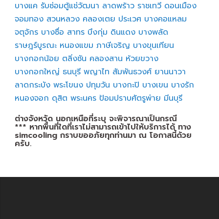
บางแค
รับซ่อมตู้แช่วัฒนา
ลาดพร้าว
ราชเทวี
ดอนเมือง
จอมทอง
สวนหลวง
คลองเตย
ประเวศ
บางคอแหลม
จตุจักร
บางซื่อ
สาทร
บึงกุ่ม
ดินแดง
บางพลัด
ราษฎร์บูรณะ
หนองแขม
ภาษีเจริญ
บางขุนเทียน
บางกอกน้อย
ตลิ่งชัน
คลองสาน
ห้วยขวาง
บางกอกใหญ่
ธนบุรี
พญาไท
สัมพันธวงศ์
ยานนาวา
ลาดกระบัง
พระโขนง
ปทุมวัน
บางกะปิ
บางเขน
บางรัก
หนองจอก
ดุสิต
พระนคร
ป้อมปราบศัตรูพ่าย
มีนบุรี
ต่างจังหวัด นอกเหนือที่ระบุ จะพิจารณาเป็นกรณี
*** หากพื้นที่ใดที่เราไม่สามารถเข้าไปให้บริการได้ ทาง
simcooling กราบขออภัยทุกท่านมา ณ โอกาสนี้ด้วย
ครับ.