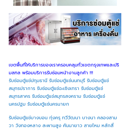
เขตพื้นที่ให้บริการของเราครอบคลุมทั่วเขตกรุงเทพและปริ
มลฑล พร้อมบริการรับซ่อมหน้างานลูกค้า !!!
รับซ่อมตู้แช่ปทุมธานี
รับซ่อมตู้แช่นนทบุรี
รับซ่อมตู้แช่
สมุทรปราการ
รับซ่อมตู้แช่ฉะเชิงเทรา
รับซ่อมตู้แช่
สมุทรสาคร
รับซ่อมตู้แช่สมุทรสงคราม
รับซ่อมตู้แช่
นครปฐม
รับซ่อมตู้แช่นครนายก
รับซ่อมตู้แช่บางบอน
ทุ่งครุ
ทวีวัฒนา
บางนา
คลองสาม
วา
วังทองหลาง
สะพานสูง
คันนายาว
สายไหม
หลักสี่