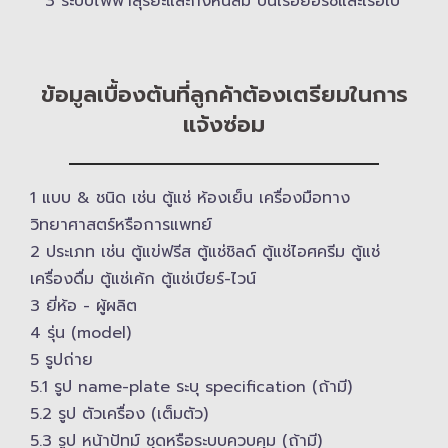
3 ระบบไฟฟ้าสุริยะและกังหันลม บนเรือยอร์ช​และเรือใบ
ข้อมูลเบื้องต้นที่ลูกค้าต้องเตรียมในการ
แจ้งซ่อม
1 แบบ & ​ชนิด เช่น ตู้แช่ ห้องเย็น เครื่องมือทาง
วิทยาศาสตร์​หรือการแพทย์
2 ประเภท เช่น ตู้แข่ฟรีส ตู้แช่ชิลด์ ตู้แช่ไอศครีม ตู้แช่
เครื่องดื่ม ตู้แช่เค้ก ตู้แช่เบียร์-ไวน์
3 ยี่ห้อ -​ ผู้ผลิต
4 รุ่น (model)
5 รูปถ่าย
5.1 รูป name-plate ระบุ specification (ถ้ามี)
5.2 รูป ตัวเครื่อง (เต็มตัว)
5.3 รูป หน้าปัทม์ ชุดหรือระบบควบคุม (ถ้ามี)​