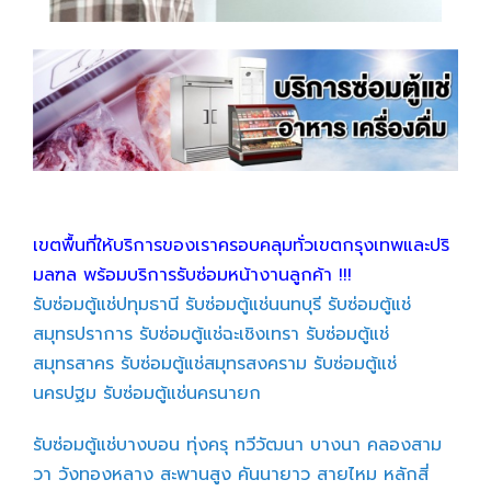
เขตพื้นที่ให้บริการของเราครอบคลุมทั่วเขตกรุงเทพและปริ
มลฑล พร้อมบริการรับซ่อมหน้างานลูกค้า !!!
รับซ่อมตู้แช่ปทุมธานี
รับซ่อมตู้แช่นนทบุรี
รับซ่อมตู้แช่
สมุทรปราการ
รับซ่อมตู้แช่ฉะเชิงเทรา
รับซ่อมตู้แช่
สมุทรสาคร
รับซ่อมตู้แช่สมุทรสงคราม
รับซ่อมตู้แช่
นครปฐม
รับซ่อมตู้แช่นครนายก
รับซ่อมตู้แช่บางบอน
ทุ่งครุ
ทวีวัฒนา
บางนา
คลองสาม
วา
วังทองหลาง
สะพานสูง
คันนายาว
สายไหม
หลักสี่