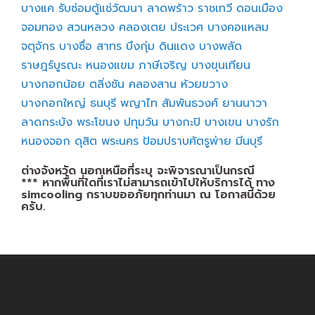
บางแค
รับซ่อมตู้แช่วัฒนา
ลาดพร้าว
ราชเทวี
ดอนเมือง
จอมทอง
สวนหลวง
คลองเตย
ประเวศ
บางคอแหลม
จตุจักร
บางซื่อ
สาทร
บึงกุ่ม
ดินแดง
บางพลัด
ราษฎร์บูรณะ
หนองแขม
ภาษีเจริญ
บางขุนเทียน
บางกอกน้อย
ตลิ่งชัน
คลองสาน
ห้วยขวาง
บางกอกใหญ่
ธนบุรี
พญาไท
สัมพันธวงศ์
ยานนาวา
ลาดกระบัง
พระโขนง
ปทุมวัน
บางกะปิ
บางเขน
บางรัก
หนองจอก
ดุสิต
พระนคร
ป้อมปราบศัตรูพ่าย
มีนบุรี
ต่างจังหวัด นอกเหนือที่ระบุ จะพิจารณาเป็นกรณี
*** หากพื้นที่ใดที่เราไม่สามารถเข้าไปให้บริการได้ ทาง
simcooling กราบขออภัยทุกท่านมา ณ โอกาสนี้ด้วย
ครับ.