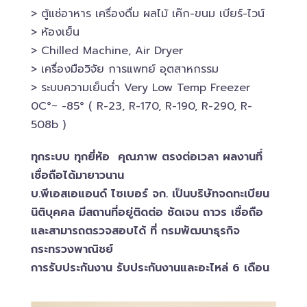
> ตู้แช่อาหาร เครื่องดื่ม ผลไม้ เค๊ก-ขนม เบียร์-ไวน์​
> ห้องเย็น
> Chilled​ Machine, Air Dryer
> เครื่องมือวิจัย การแพทย์​ อุตสาหกรรม
> ระบบความเย็นต่ำ Very Low Temp Freezer
0C°~ -​85° ( R-23, R-170, R-190, R-290, R-
508b )
ทุกระบบ ทุกยี่ห้อ คุณภาพ ตรงต่อเวลา ผลงานทึ่
เชื่อถือได้มายาวนาน
บ.พีเอสเอ​แอนด์ ไซเบอร์​ จก. เป็นบริษัทจดทะเบียน
นิติบุคคล​ มีสถานที่อยู่ติดต่อ ชัดเจน ถาวร เชื่อถือ
และสามารถตรวจสอบ​ได้ ที่ กรมพัฒนาธุรกิจ​
กระทรวงพาณิชย์
การรับประกันงาน รับประกันงานและอะไหล่ 6 เดือน