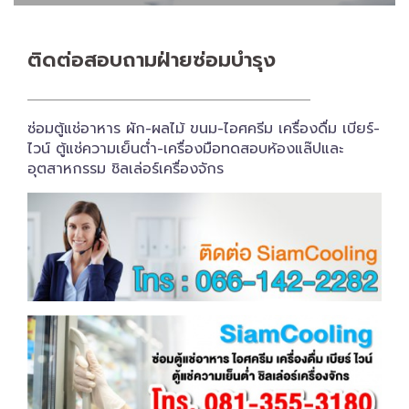
ติดต่อสอบถาม​ฝ่ายซ่อมบำรุง
ซ่อมตู้แช่อาหาร ผัก-ผลไม้ ขนม-ไอศครีม เครื่องดื่ม เบียร์-
ไวน์ ตู้แช่ความเย็นต่ำ-เครื่องมือทดสอบห้องแล๊ปและ
อุตสาหกรรม ชิลเล่อร์เครื่อง​จักร