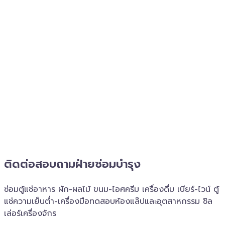
ติดต่อสอบถาม​ฝ่ายซ่อมบำรุง
ซ่อมตู้แช่อาหาร ผัก-ผลไม้ ขนม-ไอศครีม เครื่องดื่ม เบียร์-ไวน์ ตู้
แช่ความเย็นต่ำ-เครื่องมือทดสอบห้องแล๊ปและอุตสาหกรรม ชิล
เล่อร์เครื่อง​จักร