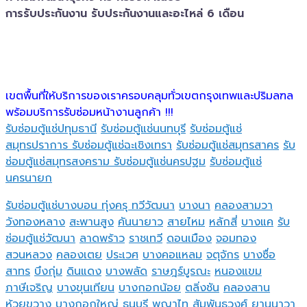
การรับประกันงาน รับประกันงานและอะไหล่ 6 เดือน
เขตพื้นที่ให้บริการของเราครอบคลุมทั่วเขตกรุงเทพและปริมลฑล
พร้อมบริการรับซ่อมหน้างานลูกค้า !!!
รับซ่อมตู้แช่ปทุมธานี
รับซ่อมตู้แช่นนทบุรี
รับซ่อมตู้แช่
สมุทรปราการ
รับซ่อมตู้แช่ฉะเชิงเทรา
รับซ่อมตู้แช่สมุทรสาคร
รับ
ซ่อมตู้แช่สมุทรสงคราม
รับซ่อมตู้แช่นครปฐม
รับซ่อมตู้แช่
นครนายก
รับซ่อมตู้แช่บางบอน
ทุ่งครุ
ทวีวัฒนา
บางนา
คลองสามวา
วังทองหลาง
สะพานสูง
คันนายาว
สายไหม
หลักสี่
บางแค
รับ
ซ่อมตู้แช่วัฒนา
ลาดพร้าว
ราชเทวี
ดอนเมือง
จอมทอง
สวนหลวง
คลองเตย
ประเวศ
บางคอแหลม
จตุจักร
บางซื่อ
สาทร
บึงกุ่ม
ดินแดง
บางพลัด
ราษฎร์บูรณะ
หนองแขม
ภาษีเจริญ
บางขุนเทียน
บางกอกน้อย
ตลิ่งชัน
คลองสาน
ห้วยขวาง
บางกอกใหญ่
ธนบุรี
พญาไท
สัมพันธวงศ์
ยานนาวา