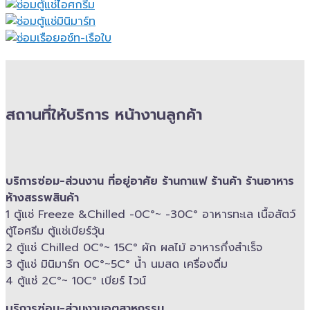
สถานที่ให้บริการ หน้างานลูกค้า
บริการซ่อม-​ส่วนงาน ที่อยู่อาศัย ร้านกาแฟ ร้านค้า ร้านอาหาร
ห้างสรรพสินค้า
1 ตู้แช่ Freeze &​Chilled -​0C°~ -​30C° อาหารทะเล เนื้อสัตว์
ตู้ไอศรีม ตู้แช่เบียร์วุ้น
2 ตู้แช่ Chilled​ 0C°~ 15C° ผัก ผลไม้ อาหารกึ่งสำเร็จ
3 ตู้แช่​ มินิมาร์ท 0C°~5C° น้ำ นมสด เครื่องดื่ม
4 ตู้แช่ 2C°~ 10​C° เบียร์ ไวน์
บริการซ่อม-​ส่วนงานอุตสาหกรรม