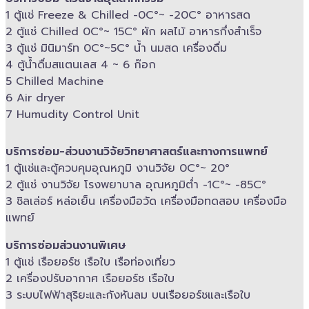
1 ตู้แช่ Freeze &​ Chilled -​0C°~ -​20C° อาหารสด
2 ตู้แช่ Chilled​ 0C°~ 15C° ผัก ผลไม้ อาหารกึ่งสำเร็จ
3 ตู้แช่​ มินิมาร์ท 0C°~5C° น้ำ นมสด เครื่องดื่ม
4 ตู้น้ำดื่มสแตนเลส​ 4 ~ 6 ก๊อก
5 Chilled Mac​hine
6 Air dryer
7 Humudity Control Unit
บริการซ่อม-​ส่วนงานวิจัยวิทยาศาสตร์และทางการแพทย์
1 ตู้แช่และตู้ควบคุม​อุณหภูมิ​ งานวิจัย 0C°~ 20°
2 ตู้แช่ งานวิจัย โรงพยาบาล อุณหภูมิ​ต่ำ -​1C°~ -​85C°
3 ชิลเล่อร์ หล่อเย็น เครื่องมือวัด เครื่องมือทดสอบ เครื่องมือ
แพทย์
บริการซ่อมส่วนงานพิเศษ
1 ตู้แช่ เรือยอร์ช เรือใบ เรือท่องเที่ยว
2 เครื่องปรับอากาศ เรือยอร์ช เรือใบ
3 ระบบไฟฟ้าสุริยะและกังหันลม บนเรือยอร์ช​และเรือใบ