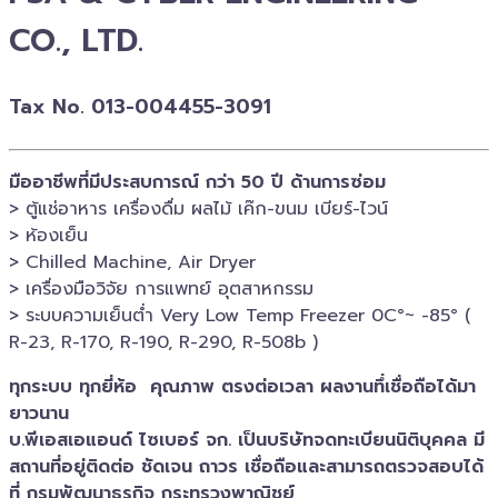
CO., LTD.
Tax No. 013-004455-3091
มืออาชีพที่มีประสบการณ์ กว่า 50 ปี ด้านการซ่อม
> ตู้แช่อาหาร เครื่องดื่ม ผลไม้ เค๊ก-ขนม เบียร์-ไวน์​
> ห้องเย็น
> Chilled​ Machine, Air Dryer
> เครื่องมือวิจัย การแพทย์​ อุตสาหกรรม
> ระบบความเย็นต่ำ Very Low Temp Freezer 0C°~ -​85° (
R-23, R-170, R-190, R-290, R-508b )
ทุกระบบ ทุกยี่ห้อ คุณภาพ ตรงต่อเวลา ผลงานทึ่เชื่อถือได้มา
ยาวนาน
บ.พีเอสเอ​แอนด์ ไซเบอร์​ จก. เป็นบริษัทจดทะเบียนนิติบุคคล​ มี
สถานที่อยู่ติดต่อ ชัดเจน ถาวร เชื่อถือและสามารถตรวจสอบ​ได้
ที่ กรมพัฒนาธุรกิจ​ กระทรวงพาณิชย์