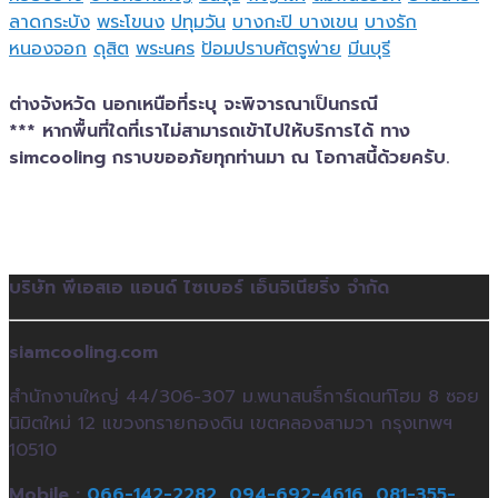
ลาดกระบัง
พระโขนง
ปทุมวัน
บางกะปิ
บางเขน
บางรัก
หนองจอก
ดุสิต
พระนคร
ป้อมปราบศัตรูพ่าย
มีนบุรี
ต่างจังหวัด นอกเหนือที่ระบุ จะพิจารณาเป็นกรณี
*** หากพื้นที่ใดที่เราไม่สามารถเข้าไปให้บริการได้ ทาง
simcooling กราบขออภัยทุกท่านมา ณ โอกาสนี้ด้วยครับ.
บริษัท พีเอสเอ แอนด์ ไซเบอร์ เอ็นจิเนียริ่ง จำกัด
siamcooling.com
สำนักงานใหญ่ 44/306-307 ม.พนาสนธิ์การ์เดนท์โฮม 8 ซอย
นิมิตใหม่ 12 แขวงทรายกองดิน เขตคลองสามวา กรุงเทพฯ
10510
Mobile :
066-142-2282,
094-692-4616,
081-355-