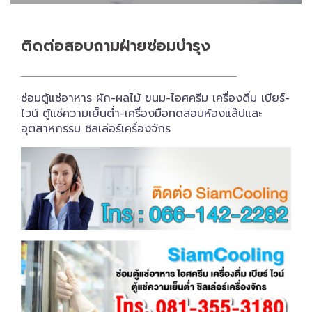
ติดต่อสอบถาม​ฝ่ายซ่อมบำรุง
ซ่อมตู้แช่อาหาร ผัก-ผลไม้ ขนม-ไอศครีม เครื่องดื่ม เบียร์-
ไวน์ ตู้แช่ความเย็นต่ำ-เครื่องมือทดสอบห้องแล๊ปและ
อุตสาหกรรม ชิลเล่อร์เครื่อง​จักร