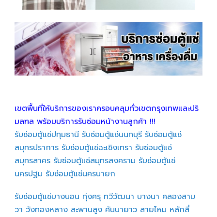
เขตพื้นที่ให้บริการของเราครอบคลุมทั่วเขตกรุงเทพและปริ
มลฑล พร้อมบริการรับซ่อมหน้างานลูกค้า !!!
รับซ่อมตู้แช่ปทุมธานี
รับซ่อมตู้แช่นนทบุรี
รับซ่อมตู้แช่
สมุทรปราการ
รับซ่อมตู้แช่ฉะเชิงเทรา
รับซ่อมตู้แช่
สมุทรสาคร
รับซ่อมตู้แช่สมุทรสงคราม
รับซ่อมตู้แช่
นครปฐม
รับซ่อมตู้แช่นครนายก
รับซ่อมตู้แช่บางบอน
ทุ่งครุ
ทวีวัฒนา
บางนา
คลองสาม
วา
วังทองหลาง
สะพานสูง
คันนายาว
สายไหม
หลักสี่