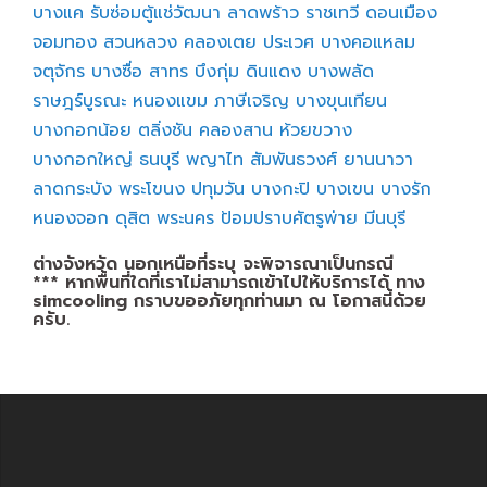
บางแค
รับซ่อมตู้แช่วัฒนา
ลาดพร้าว
ราชเทวี
ดอนเมือง
จอมทอง
สวนหลวง
คลองเตย
ประเวศ
บางคอแหลม
จตุจักร
บางซื่อ
สาทร
บึงกุ่ม
ดินแดง
บางพลัด
ราษฎร์บูรณะ
หนองแขม
ภาษีเจริญ
บางขุนเทียน
บางกอกน้อย
ตลิ่งชัน
คลองสาน
ห้วยขวาง
บางกอกใหญ่
ธนบุรี
พญาไท
สัมพันธวงศ์
ยานนาวา
ลาดกระบัง
พระโขนง
ปทุมวัน
บางกะปิ
บางเขน
บางรัก
หนองจอก
ดุสิต
พระนคร
ป้อมปราบศัตรูพ่าย
มีนบุรี
ต่างจังหวัด นอกเหนือที่ระบุ จะพิจารณาเป็นกรณี
*** หากพื้นที่ใดที่เราไม่สามารถเข้าไปให้บริการได้ ทาง
simcooling กราบขออภัยทุกท่านมา ณ โอกาสนี้ด้วย
ครับ.