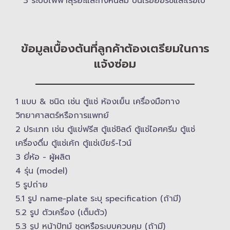
3 ระบบไฟฟ้าสุริยะและกังหันลม บนเรือยอร์ช​และเรือใบ
ข้อมูลเบื้องต้นที่ลูกค้าต้องเตรียมในการ
แจ้งซ่อม
1 แบบ & ​ชนิด เช่น ตู้แช่ ห้องเย็น เครื่องมือทาง
วิทยาศาสตร์​หรือการแพทย์
2 ประเภท เช่น ตู้แข่ฟรีส ตู้แช่ชิลด์ ตู้แช่ไอศครีม ตู้แช่
เครื่องดื่ม ตู้แช่เค้ก ตู้แช่เบียร์-ไวน์
3 ยี่ห้อ -​ ผู้ผลิต
4 รุ่น (model)
5 รูปถ่าย
5.1 รูป name-plate ระบุ specification (ถ้ามี)
5.2 รูป ตัวเครื่อง (เต็มตัว)
5.3 รูป หน้าปัทม์ ชุดหรือระบบควบคุม (ถ้ามี)​