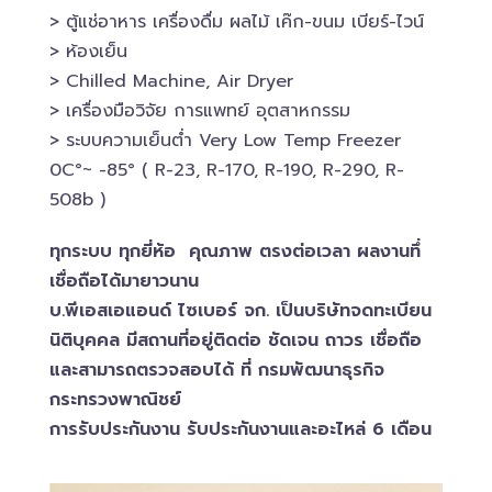
> ตู้แช่อาหาร เครื่องดื่ม ผลไม้ เค๊ก-ขนม เบียร์-ไวน์​
> ห้องเย็น
> Chilled​ Machine, Air Dryer
> เครื่องมือวิจัย การแพทย์​ อุตสาหกรรม
> ระบบความเย็นต่ำ Very Low Temp Freezer
0C°~ -​85° ( R-23, R-170, R-190, R-290, R-
508b )
ทุกระบบ ทุกยี่ห้อ คุณภาพ ตรงต่อเวลา ผลงานทึ่
เชื่อถือได้มายาวนาน
บ.พีเอสเอ​แอนด์ ไซเบอร์​ จก. เป็นบริษัทจดทะเบียน
นิติบุคคล​ มีสถานที่อยู่ติดต่อ ชัดเจน ถาวร เชื่อถือ
และสามารถตรวจสอบ​ได้ ที่ กรมพัฒนาธุรกิจ​
กระทรวงพาณิชย์
การรับประกันงาน รับประกันงานและอะไหล่ 6 เดือน