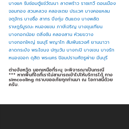
บางแค
รับซ่อมตู้แช่วัฒนา
ลาดพร้าว
ราชเทวี
ดอนเมือง
จอมทอง
สวนหลวง
คลองเตย
ประเวศ
บางคอแหลม
จตุจักร
บางซื่อ
สาทร
บึงกุ่ม
ดินแดง
บางพลัด
ราษฎร์บูรณะ
หนองแขม
ภาษีเจริญ
บางขุนเทียน
บางกอกน้อย
ตลิ่งชัน
คลองสาน
ห้วยขวาง
บางกอกใหญ่
ธนบุรี
พญาไท
สัมพันธวงศ์
ยานนาวา
ลาดกระบัง
พระโขนง
ปทุมวัน
บางกะปิ
บางเขน
บางรัก
หนองจอก
ดุสิต
พระนคร
ป้อมปราบศัตรูพ่าย
มีนบุรี
ต่างจังหวัด นอกเหนือที่ระบุ จะพิจารณาเป็นกรณี
*** หากพื้นที่ใดที่เราไม่สามารถเข้าไปให้บริการได้ ทาง
simcooling กราบขออภัยทุกท่านมา ณ โอกาสนี้ด้วย
ครับ.