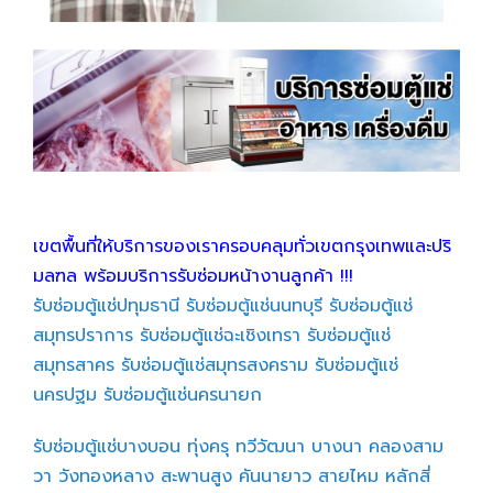
เขตพื้นที่ให้บริการของเราครอบคลุมทั่วเขตกรุงเทพและปริ
มลฑล พร้อมบริการรับซ่อมหน้างานลูกค้า !!!
รับซ่อมตู้แช่ปทุมธานี
รับซ่อมตู้แช่นนทบุรี
รับซ่อมตู้แช่
สมุทรปราการ
รับซ่อมตู้แช่ฉะเชิงเทรา
รับซ่อมตู้แช่
สมุทรสาคร
รับซ่อมตู้แช่สมุทรสงคราม
รับซ่อมตู้แช่
นครปฐม
รับซ่อมตู้แช่นครนายก
รับซ่อมตู้แช่บางบอน
ทุ่งครุ
ทวีวัฒนา
บางนา
คลองสาม
วา
วังทองหลาง
สะพานสูง
คันนายาว
สายไหม
หลักสี่