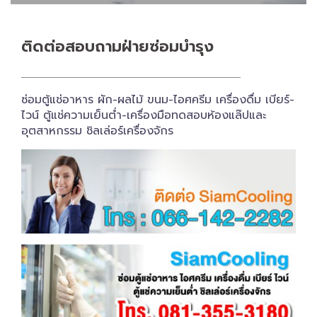
ติดต่อสอบถาม​ฝ่ายซ่อมบำรุง
ซ่อมตู้แช่อาหาร ผัก-ผลไม้ ขนม-ไอศครีม เครื่องดื่ม เบียร์-
ไวน์ ตู้แช่ความเย็นต่ำ-เครื่องมือทดสอบห้องแล๊ปและ
อุตสาหกรรม ชิลเล่อร์เครื่อง​จักร