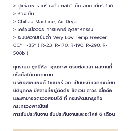
> ตู้แช่อาหาร เครื่องดื่ม ผลไม้ เค๊ก-ขนม เบียร์-ไวน์​
> ห้องเย็น
> Chilled​ Machine, Air Dryer
> เครื่องมือวิจัย การแพทย์​ อุตสาหกรรม
> ระบบความเย็นต่ำ Very Low Temp Freezer
0C°~ -​85° ( R-23, R-170, R-190, R-290, R-
508b )
ทุกระบบ ทุกยี่ห้อ คุณภาพ ตรงต่อเวลา ผลงานทึ่
เชื่อถือได้มายาวนาน
บ.พีเอสเอ​แอนด์ ไซเบอร์​ จก. เป็นบริษัทจดทะเบียน
นิติบุคคล​ มีสถานที่อยู่ติดต่อ ชัดเจน ถาวร เชื่อถือ
และสามารถตรวจสอบ​ได้ ที่ กรมพัฒนาธุรกิจ​
กระทรวงพาณิชย์
การรับประกันงาน รับประกันงานและอะไหล่ 6 เดือน