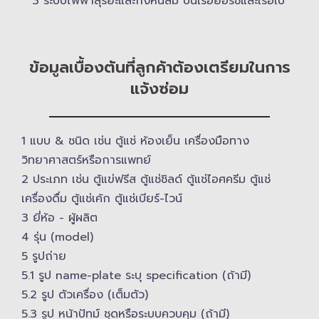
3 ระบบไฟฟ้าสุริยะและกังหันลม บนเรือยอร์ช​และเรือใบ
ข้อมูลเบื้องต้นที่ลูกค้าต้องเตรียมในการ
แจ้งซ่อม
1 แบบ & ​ชนิด เช่น ตู้แช่ ห้องเย็น เครื่องมือทาง
วิทยาศาสตร์​หรือการแพทย์
2 ประเภท เช่น ตู้แข่ฟรีส ตู้แช่ชิลด์ ตู้แช่ไอศครีม ตู้แช่
เครื่องดื่ม ตู้แช่เค้ก ตู้แช่เบียร์-ไวน์
3 ยี่ห้อ -​ ผู้ผลิต
4 รุ่น (model)
5 รูปถ่าย
5.1 รูป name-plate ระบุ specification (ถ้ามี)
5.2 รูป ตัวเครื่อง (เต็มตัว)
5.3 รูป หน้าปัทม์ ชุดหรือระบบควบคุม (ถ้ามี)​