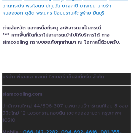
ลาดกระบัง
พระโขนง
ปทุมวัน
บางกะปิ
บางเขน
บางรัก
หนองจอก
ดุสิต
พระนคร
ป้อมปราบศัตรูพ่าย
มีนบุรี
ต่างจังหวัด นอกเหนือที่ระบุ จะพิจารณาเป็นกรณี
*** หากพื้นที่ใดที่เราไม่สามารถเข้าไปให้บริการได้ ทาง
simcooling กราบขออภัยทุกท่านมา ณ โอกาสนี้ด้วยครับ.
บริษัท พีเอสเอ แอนด์ ไซเบอร์ เอ็นจิเนียริ่ง จำกัด
siamcooling.com
สำนักงานใหญ่ 44/306-307 ม.พนาสนธิ์การ์เดนท์โฮม 8 ซอย
นิมิตใหม่ 12 แขวงทรายกองดิน เขตคลองสามวา กรุงเทพฯ
10510
Mobile :
066-142-2282,
094-692-4616,
081-355-