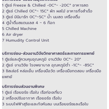
1 ตู้แช่ Freeze &​ Chilled -​0C°~ -​20C° อาหารสด
2 ตู้แช่ Chilled​ 0C°~ 15C° ผัก ผลไม้ อาหารกึ่งสำเร็จ
3 ตู้แช่​ มินิมาร์ท 0C°~5C° น้ำ นมสด เครื่องดื่ม
4 ตู้น้ำดื่มสแตนเลส​ 4 ~ 6 ก๊อก
5 Chilled Mac​hine
6 Air dryer
7 Humudity Control Unit
บริการซ่อม-​ส่วนงานวิจัยวิทยาศาสตร์และทางการแพทย์
1 ตู้แช่และตู้ควบคุม​อุณหภูมิ​ งานวิจัย 0C°~ 20°
2 ตู้แช่ งานวิจัย โรงพยาบาล อุณหภูมิ​ต่ำ -​1C°~ -​85C°
3 ชิลเล่อร์ หล่อเย็น เครื่องมือวัด เครื่องมือทดสอบ เครื่องมือ
แพทย์
บริการซ่อมส่วนงานพิเศษ
1 ตู้แช่ เรือยอร์ช เรือใบ เรือท่องเที่ยว
2 เครื่องปรับอากาศ เรือยอร์ช เรือใบ
3 ระบบไฟฟ้าสุริยะและกังหันลม บนเรือยอร์ช​และเรือใบ