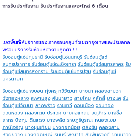
การรับประกันงาน รับประกันงานและอะไหล่ 6 เดือน
เขตพื้นที่ให้บริการของเราครอบคลุมทั่วเขตกรุงเทพและปริมลฑล
พร้อมบริการรับซ่อมหน้างานลูกค้า !!!
รับซ่อมตู้แช่ปทุมธานี
รับซ่อมตู้แช่นนทบุรี
รับซ่อมตู้แช่
สมุทรปราการ
รับซ่อมตู้แช่ฉะเชิงเทรา
รับซ่อมตู้แช่สมุทรสาคร
รับ
ซ่อมตู้แช่สมุทรสงคราม
รับซ่อมตู้แช่นครปฐม
รับซ่อมตู้แช่
นครนายก
รับซ่อมตู้แช่บางบอน
ทุ่งครุ
ทวีวัฒนา
บางนา
คลองสามวา
วังทองหลาง
สะพานสูง
คันนายาว
สายไหม
หลักสี่
บางแค
รับ
ซ่อมตู้แช่วัฒนา
ลาดพร้าว
ราชเทวี
ดอนเมือง
จอมทอง
สวนหลวง
คลองเตย
ประเวศ
บางคอแหลม
จตุจักร
บางซื่อ
สาทร
บึงกุ่ม
ดินแดง
บางพลัด
ราษฎร์บูรณะ
หนองแขม
ภาษีเจริญ
บางขุนเทียน
บางกอกน้อย
ตลิ่งชัน
คลองสาน
ห้วยขวาง
บางกอกใหญ่
ธนบุรี
พญาไท
สัมพันธวงศ์
ยานนาวา