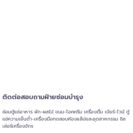
ติดต่อสอบถาม​ฝ่ายซ่อมบำรุง
ซ่อมตู้แช่อาหาร ผัก-ผลไม้ ขนม-ไอศครีม เครื่องดื่ม เบียร์-ไวน์ ตู้
แช่ความเย็นต่ำ-เครื่องมือทดสอบห้องแล๊ปและอุตสาหกรรม ชิล
เล่อร์เครื่อง​จักร