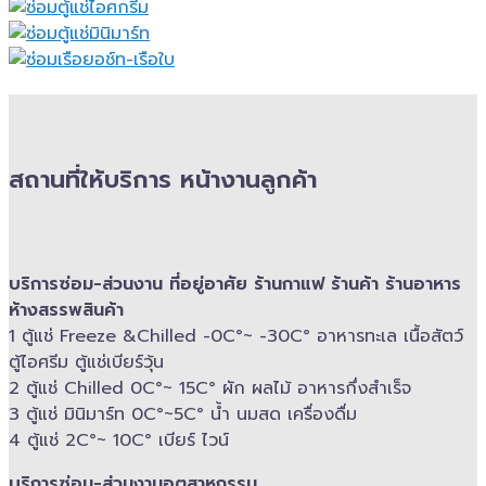
สถานที่ให้บริการ หน้างานลูกค้า
บริการซ่อม-​ส่วนงาน ที่อยู่อาศัย ร้านกาแฟ ร้านค้า ร้านอาหาร
ห้างสรรพสินค้า
1 ตู้แช่ Freeze &​Chilled -​0C°~ -​30C° อาหารทะเล เนื้อสัตว์
ตู้ไอศรีม ตู้แช่เบียร์วุ้น
2 ตู้แช่ Chilled​ 0C°~ 15C° ผัก ผลไม้ อาหารกึ่งสำเร็จ
3 ตู้แช่​ มินิมาร์ท 0C°~5C° น้ำ นมสด เครื่องดื่ม
4 ตู้แช่ 2C°~ 10​C° เบียร์ ไวน์
บริการซ่อม-​ส่วนงานอุตสาหกรรม