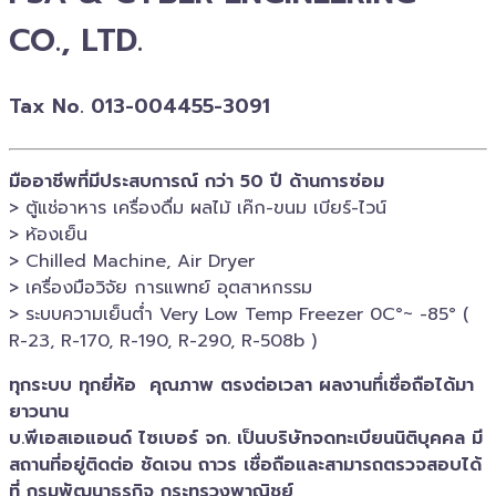
CO., LTD.
Tax No. 013-004455-3091
มืออาชีพที่มีประสบการณ์ กว่า 50 ปี ด้านการซ่อม
> ตู้แช่อาหาร เครื่องดื่ม ผลไม้ เค๊ก-ขนม เบียร์-ไวน์​
> ห้องเย็น
> Chilled​ Machine, Air Dryer
> เครื่องมือวิจัย การแพทย์​ อุตสาหกรรม
> ระบบความเย็นต่ำ Very Low Temp Freezer 0C°~ -​85° (
R-23, R-170, R-190, R-290, R-508b )
ทุกระบบ ทุกยี่ห้อ คุณภาพ ตรงต่อเวลา ผลงานทึ่เชื่อถือได้มา
ยาวนาน
บ.พีเอสเอ​แอนด์ ไซเบอร์​ จก. เป็นบริษัทจดทะเบียนนิติบุคคล​ มี
สถานที่อยู่ติดต่อ ชัดเจน ถาวร เชื่อถือและสามารถตรวจสอบ​ได้
ที่ กรมพัฒนาธุรกิจ​ กระทรวงพาณิชย์