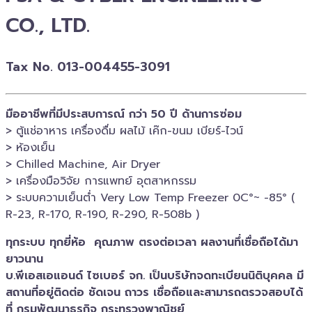
CO., LTD.
Tax No. 013-004455-3091
มืออาชีพที่มีประสบการณ์ กว่า 50 ปี ด้านการซ่อม
> ตู้แช่อาหาร เครื่องดื่ม ผลไม้ เค๊ก-ขนม เบียร์-ไวน์​
> ห้องเย็น
> Chilled​ Machine, Air Dryer
> เครื่องมือวิจัย การแพทย์​ อุตสาหกรรม
> ระบบความเย็นต่ำ Very Low Temp Freezer 0C°~ -​85° (
R-23, R-170, R-190, R-290, R-508b )
ทุกระบบ ทุกยี่ห้อ คุณภาพ ตรงต่อเวลา ผลงานทึ่เชื่อถือได้มา
ยาวนาน
บ.พีเอสเอ​แอนด์ ไซเบอร์​ จก. เป็นบริษัทจดทะเบียนนิติบุคคล​ มี
สถานที่อยู่ติดต่อ ชัดเจน ถาวร เชื่อถือและสามารถตรวจสอบ​ได้
ที่ กรมพัฒนาธุรกิจ​ กระทรวงพาณิชย์