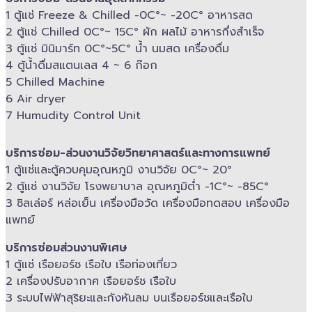
1 ตู้แช่ Freeze &​ Chilled -​0C°~ -​20C° อาหารสด
2 ตู้แช่ Chilled​ 0C°~ 15C° ผัก ผลไม้ อาหารกึ่งสำเร็จ
3 ตู้แช่​ มินิมาร์ท 0C°~5C° น้ำ นมสด เครื่องดื่ม
4 ตู้น้ำดื่มสแตนเลส​ 4 ~ 6 ก๊อก
5 Chilled Mac​hine
6 Air dryer
7 Humudity Control Unit
บริการซ่อม-​ส่วนงานวิจัยวิทยาศาสตร์และทางการแพทย์
1 ตู้แช่และตู้ควบคุม​อุณหภูมิ​ งานวิจัย 0C°~ 20°
2 ตู้แช่ งานวิจัย โรงพยาบาล อุณหภูมิ​ต่ำ -​1C°~ -​85C°
3 ชิลเล่อร์ หล่อเย็น เครื่องมือวัด เครื่องมือทดสอบ เครื่องมือ
แพทย์
บริการซ่อมส่วนงานพิเศษ
1 ตู้แช่ เรือยอร์ช เรือใบ เรือท่องเที่ยว
2 เครื่องปรับอากาศ เรือยอร์ช เรือใบ
3 ระบบไฟฟ้าสุริยะและกังหันลม บนเรือยอร์ช​และเรือใบ