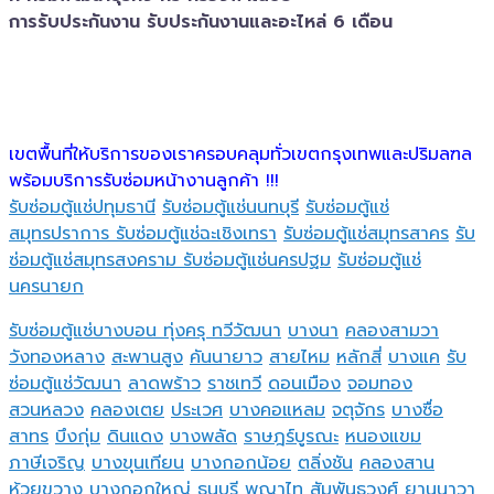
การรับประกันงาน รับประกันงานและอะไหล่ 6 เดือน
เขตพื้นที่ให้บริการของเราครอบคลุมทั่วเขตกรุงเทพและปริมลฑล
พร้อมบริการรับซ่อมหน้างานลูกค้า !!!
รับซ่อมตู้แช่ปทุมธานี
รับซ่อมตู้แช่นนทบุรี
รับซ่อมตู้แช่
สมุทรปราการ
รับซ่อมตู้แช่ฉะเชิงเทรา
รับซ่อมตู้แช่สมุทรสาคร
รับ
ซ่อมตู้แช่สมุทรสงคราม
รับซ่อมตู้แช่นครปฐม
รับซ่อมตู้แช่
นครนายก
รับซ่อมตู้แช่บางบอน
ทุ่งครุ
ทวีวัฒนา
บางนา
คลองสามวา
วังทองหลาง
สะพานสูง
คันนายาว
สายไหม
หลักสี่
บางแค
รับ
ซ่อมตู้แช่วัฒนา
ลาดพร้าว
ราชเทวี
ดอนเมือง
จอมทอง
สวนหลวง
คลองเตย
ประเวศ
บางคอแหลม
จตุจักร
บางซื่อ
สาทร
บึงกุ่ม
ดินแดง
บางพลัด
ราษฎร์บูรณะ
หนองแขม
ภาษีเจริญ
บางขุนเทียน
บางกอกน้อย
ตลิ่งชัน
คลองสาน
ห้วยขวาง
บางกอกใหญ่
ธนบุรี
พญาไท
สัมพันธวงศ์
ยานนาวา