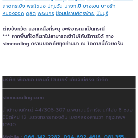
ลาดกระบัง
พระโขนง
ปทุมวัน
บางกะปิ
บางเขน
บางรัก
หนองจอก
ดุสิต
พระนคร
ป้อมปราบศัตรูพ่าย
มีนบุรี
ต่างจังหวัด นอกเหนือที่ระบุ จะพิจารณาเป็นกรณี
*** หากพื้นที่ใดที่เราไม่สามารถเข้าไปให้บริการได้ ทาง
simcooling กราบขออภัยทุกท่านมา ณ โอกาสนี้ด้วยครับ.
บริษัท พีเอสเอ แอนด์ ไซเบอร์ เอ็นจิเนียริ่ง จำกัด
siamcooling.com
สำนักงานใหญ่ 44/306-307 ม.พนาสนธิ์การ์เดนท์โฮม 8 ซอย
นิมิตใหม่ 12 แขวงทรายกองดิน เขตคลองสามวา กรุงเทพฯ
10510
Mobile :
066-142-2282,
094-692-4616,
081-355-