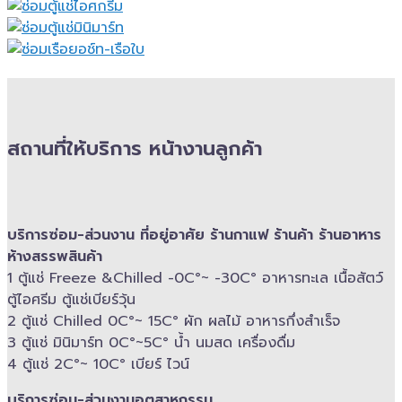
สถานที่ให้บริการ หน้างานลูกค้า
บริการซ่อม-​ส่วนงาน ที่อยู่อาศัย ร้านกาแฟ ร้านค้า ร้านอาหาร
ห้างสรรพสินค้า
1 ตู้แช่ Freeze &​Chilled -​0C°~ -​30C° อาหารทะเล เนื้อสัตว์
ตู้ไอศรีม ตู้แช่เบียร์วุ้น
2 ตู้แช่ Chilled​ 0C°~ 15C° ผัก ผลไม้ อาหารกึ่งสำเร็จ
3 ตู้แช่​ มินิมาร์ท 0C°~5C° น้ำ นมสด เครื่องดื่ม
4 ตู้แช่ 2C°~ 10​C° เบียร์ ไวน์
บริการซ่อม-​ส่วนงานอุตสาหกรรม