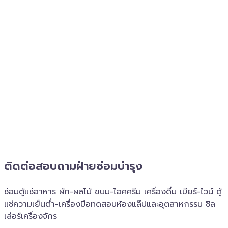
ติดต่อสอบถาม​ฝ่ายซ่อมบำรุง
ซ่อมตู้แช่อาหาร ผัก-ผลไม้ ขนม-ไอศครีม เครื่องดื่ม เบียร์-ไวน์ ตู้
แช่ความเย็นต่ำ-เครื่องมือทดสอบห้องแล๊ปและอุตสาหกรรม ชิล
เล่อร์เครื่อง​จักร