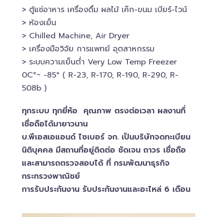
> ตู้แช่อาหาร เครื่องดื่ม ผลไม้ เค๊ก-ขนม เบียร์-ไวน์​
> ห้องเย็น
> Chilled​ Machine, Air Dryer
> เครื่องมือวิจัย การแพทย์​ อุตสาหกรรม
> ระบบความเย็นต่ำ Very Low Temp Freezer
0C°~ -​85° ( R-23, R-170, R-190, R-290, R-
508b )
ทุกระบบ ทุกยี่ห้อ คุณภาพ ตรงต่อเวลา ผลงานทึ่
เชื่อถือได้มายาวนาน
บ.พีเอสเอ​แอนด์ ไซเบอร์​ จก. เป็นบริษัทจดทะเบียน
นิติบุคคล​ มีสถานที่อยู่ติดต่อ ชัดเจน ถาวร เชื่อถือ
และสามารถตรวจสอบ​ได้ ที่ กรมพัฒนาธุรกิจ​
กระทรวงพาณิชย์
การรับประกันงาน รับประกันงานและอะไหล่ 6 เดือน