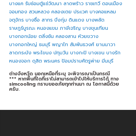
บางแค
รับซ่อมตู้แช่วัฒนา
ลาดพร้าว
ราชเทวี
ดอนเมือง
จอมทอง
สวนหลวง
คลองเตย
ประเวศ
บางคอแหลม
จตุจักร
บางซื่อ
สาทร
บึงกุ่ม
ดินแดง
บางพลัด
ราษฎร์บูรณะ
หนองแขม
ภาษีเจริญ
บางขุนเทียน
บางกอกน้อย
ตลิ่งชัน
คลองสาน
ห้วยขวาง
บางกอกใหญ่
ธนบุรี
พญาไท
สัมพันธวงศ์
ยานนาวา
ลาดกระบัง
พระโขนง
ปทุมวัน
บางกะปิ
บางเขน
บางรัก
หนองจอก
ดุสิต
พระนคร
ป้อมปราบศัตรูพ่าย
มีนบุรี
ต่างจังหวัด นอกเหนือที่ระบุ จะพิจารณาเป็นกรณี
*** หากพื้นที่ใดที่เราไม่สามารถเข้าไปให้บริการได้ ทาง
simcooling กราบขออภัยทุกท่านมา ณ โอกาสนี้ด้วย
ครับ.