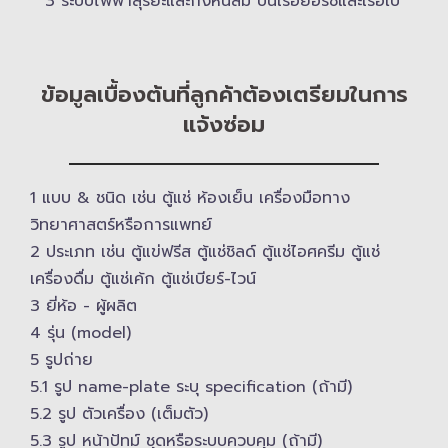
3 ระบบไฟฟ้าสุริยะและกังหันลม บนเรือยอร์ช​และเรือใบ
ข้อมูลเบื้องต้นที่ลูกค้าต้องเตรียมในการ
แจ้งซ่อม
1 แบบ & ​ชนิด เช่น ตู้แช่ ห้องเย็น เครื่องมือทาง
วิทยาศาสตร์​หรือการแพทย์
2 ประเภท เช่น ตู้แข่ฟรีส ตู้แช่ชิลด์ ตู้แช่ไอศครีม ตู้แช่
เครื่องดื่ม ตู้แช่เค้ก ตู้แช่เบียร์-ไวน์
3 ยี่ห้อ -​ ผู้ผลิต
4 รุ่น (model)
5 รูปถ่าย
5.1 รูป name-plate ระบุ specification (ถ้ามี)
5.2 รูป ตัวเครื่อง (เต็มตัว)
5.3 รูป หน้าปัทม์ ชุดหรือระบบควบคุม (ถ้ามี)​