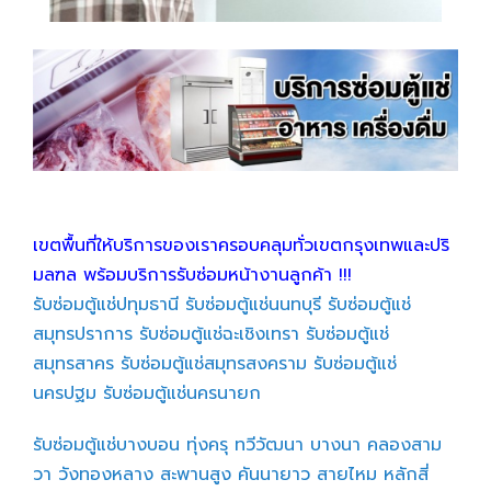
เขตพื้นที่ให้บริการของเราครอบคลุมทั่วเขตกรุงเทพและปริ
มลฑล พร้อมบริการรับซ่อมหน้างานลูกค้า !!!
รับซ่อมตู้แช่ปทุมธานี
รับซ่อมตู้แช่นนทบุรี
รับซ่อมตู้แช่
สมุทรปราการ
รับซ่อมตู้แช่ฉะเชิงเทรา
รับซ่อมตู้แช่
สมุทรสาคร
รับซ่อมตู้แช่สมุทรสงคราม
รับซ่อมตู้แช่
นครปฐม
รับซ่อมตู้แช่นครนายก
รับซ่อมตู้แช่บางบอน
ทุ่งครุ
ทวีวัฒนา
บางนา
คลองสาม
วา
วังทองหลาง
สะพานสูง
คันนายาว
สายไหม
หลักสี่