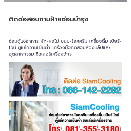
ติดต่อสอบถาม​ฝ่ายซ่อมบำรุง
ซ่อมตู้แช่อาหาร ผัก-ผลไม้ ขนม-ไอศครีม เครื่องดื่ม เบียร์-
ไวน์ ตู้แช่ความเย็นต่ำ-เครื่องมือทดสอบห้องแล๊ปและ
อุตสาหกรรม ชิลเล่อร์เครื่อง​จักร