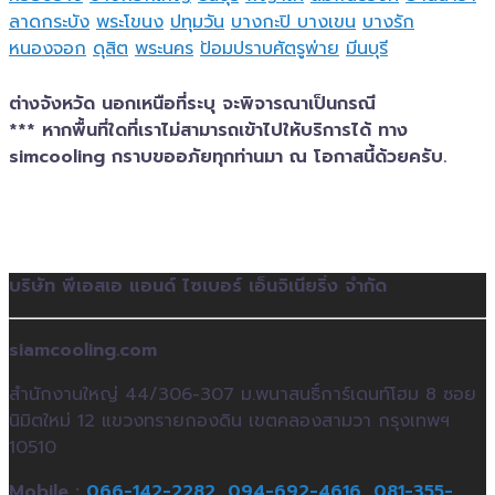
ลาดกระบัง
พระโขนง
ปทุมวัน
บางกะปิ
บางเขน
บางรัก
หนองจอก
ดุสิต
พระนคร
ป้อมปราบศัตรูพ่าย
มีนบุรี
ต่างจังหวัด นอกเหนือที่ระบุ จะพิจารณาเป็นกรณี
*** หากพื้นที่ใดที่เราไม่สามารถเข้าไปให้บริการได้ ทาง
simcooling กราบขออภัยทุกท่านมา ณ โอกาสนี้ด้วยครับ.
บริษัท พีเอสเอ แอนด์ ไซเบอร์ เอ็นจิเนียริ่ง จำกัด
siamcooling.com
สำนักงานใหญ่ 44/306-307 ม.พนาสนธิ์การ์เดนท์โฮม 8 ซอย
นิมิตใหม่ 12 แขวงทรายกองดิน เขตคลองสามวา กรุงเทพฯ
10510
Mobile :
066-142-2282,
094-692-4616,
081-355-