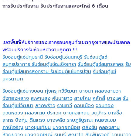
การรับประกันงาน รับประกันงานและอะไหล่ 6 เดือน
เขตพื้นที่ให้บริการของเราครอบคลุมทั่วเขตกรุงเทพและปริมลฑล
พร้อมบริการรับซ่อมหน้างานลูกค้า !!!
รับซ่อมตู้แช่ปทุมธานี
รับซ่อมตู้แช่นนทบุรี
รับซ่อมตู้แช่
สมุทรปราการ
รับซ่อมตู้แช่ฉะเชิงเทรา
รับซ่อมตู้แช่สมุทรสาคร
รับ
ซ่อมตู้แช่สมุทรสงคราม
รับซ่อมตู้แช่นครปฐม
รับซ่อมตู้แช่
นครนายก
รับซ่อมตู้แช่บางบอน
ทุ่งครุ
ทวีวัฒนา
บางนา
คลองสามวา
วังทองหลาง
สะพานสูง
คันนายาว
สายไหม
หลักสี่
บางแค
รับ
ซ่อมตู้แช่วัฒนา
ลาดพร้าว
ราชเทวี
ดอนเมือง
จอมทอง
สวนหลวง
คลองเตย
ประเวศ
บางคอแหลม
จตุจักร
บางซื่อ
สาทร
บึงกุ่ม
ดินแดง
บางพลัด
ราษฎร์บูรณะ
หนองแขม
ภาษีเจริญ
บางขุนเทียน
บางกอกน้อย
ตลิ่งชัน
คลองสาน
ห้วยขวาง
บางกอกใหญ่
ธนบุรี
พญาไท
สัมพันธวงศ์
ยานนาวา