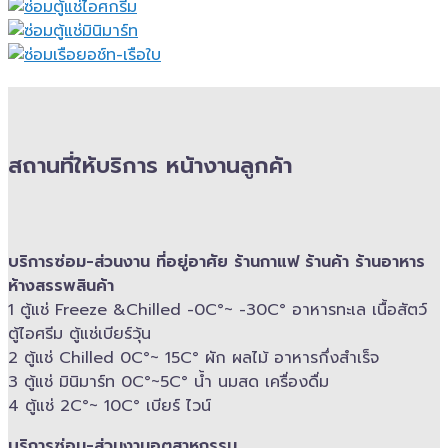
สถานที่ให้บริการ หน้างานลูกค้า
บริการซ่อม-​ส่วนงาน ที่อยู่อาศัย ร้านกาแฟ ร้านค้า ร้านอาหาร
ห้างสรรพสินค้า
1 ตู้แช่ Freeze &​Chilled -​0C°~ -​30C° อาหารทะเล เนื้อสัตว์
ตู้ไอศรีม ตู้แช่เบียร์วุ้น
2 ตู้แช่ Chilled​ 0C°~ 15C° ผัก ผลไม้ อาหารกึ่งสำเร็จ
3 ตู้แช่​ มินิมาร์ท 0C°~5C° น้ำ นมสด เครื่องดื่ม
4 ตู้แช่ 2C°~ 10​C° เบียร์ ไวน์
บริการซ่อม-​ส่วนงานอุตสาหกรรม