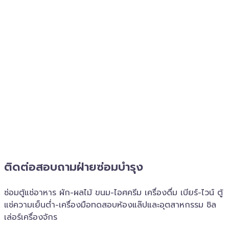
ติดต่อสอบถาม​ฝ่ายซ่อมบำรุง
ซ่อมตู้แช่อาหาร ผัก-ผลไม้ ขนม-ไอศครีม เครื่องดื่ม เบียร์-ไวน์ ตู้
แช่ความเย็นต่ำ-เครื่องมือทดสอบห้องแล๊ปและอุตสาหกรรม ชิล
เล่อร์เครื่อง​จักร