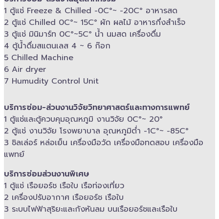
1 ตู้แช่ Freeze &​ Chilled -​0C°~ -​20C° อาหารสด
2 ตู้แช่ Chilled​ 0C°~ 15C° ผัก ผลไม้ อาหารกึ่งสำเร็จ
3 ตู้แช่​ มินิมาร์ท 0C°~5C° น้ำ นมสด เครื่องดื่ม
4 ตู้น้ำดื่มสแตนเลส​ 4 ~ 6 ก๊อก
5 Chilled Mac​hine
6 Air dryer
7 Humudity Control Unit
บริการซ่อม-​ส่วนงานวิจัยวิทยาศาสตร์และทางการแพทย์
1 ตู้แช่และตู้ควบคุม​อุณหภูมิ​ งานวิจัย 0C°~ 20°
2 ตู้แช่ งานวิจัย โรงพยาบาล อุณหภูมิ​ต่ำ -​1C°~ -​85C°
3 ชิลเล่อร์ หล่อเย็น เครื่องมือวัด เครื่องมือทดสอบ เครื่องมือ
แพทย์
บริการซ่อมส่วนงานพิเศษ
1 ตู้แช่ เรือยอร์ช เรือใบ เรือท่องเที่ยว
2 เครื่องปรับอากาศ เรือยอร์ช เรือใบ
3 ระบบไฟฟ้าสุริยะและกังหันลม บนเรือยอร์ช​และเรือใบ