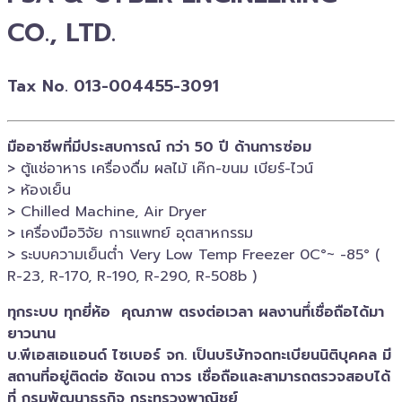
CO., LTD.
Tax No. 013-004455-3091
มืออาชีพที่มีประสบการณ์ กว่า 50 ปี ด้านการซ่อม
> ตู้แช่อาหาร เครื่องดื่ม ผลไม้ เค๊ก-ขนม เบียร์-ไวน์​
> ห้องเย็น
> Chilled​ Machine, Air Dryer
> เครื่องมือวิจัย การแพทย์​ อุตสาหกรรม
> ระบบความเย็นต่ำ Very Low Temp Freezer 0C°~ -​85° (
R-23, R-170, R-190, R-290, R-508b )
ทุกระบบ ทุกยี่ห้อ คุณภาพ ตรงต่อเวลา ผลงานทึ่เชื่อถือได้มา
ยาวนาน
บ.พีเอสเอ​แอนด์ ไซเบอร์​ จก. เป็นบริษัทจดทะเบียนนิติบุคคล​ มี
สถานที่อยู่ติดต่อ ชัดเจน ถาวร เชื่อถือและสามารถตรวจสอบ​ได้
ที่ กรมพัฒนาธุรกิจ​ กระทรวงพาณิชย์