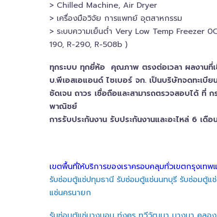
> ห้องเย็น
> Chilled​ Machine, Air Dryer
> เครื่องมือวิจัย การแพทย์​ อุตสาหกรรม
> ระบบความเย็นต่ำ Very Low Temp Freezer 0C°
190, R-290, R-508b )
ทุกระบบ ทุกยี่ห้อ คุณภาพ ตรงต่อเวลา ผลงานทึ่เ
บ.พีเอสเอ​แอนด์ ไซเบอร์​ จก. เป็นบริษัทจดทะเบียนน
ชัดเจน ถาวร เชื่อถือและสามารถตรวจสอบ​ได้ ที่ 
พาณิชย์
การรับประกันงาน รับประกันงานและอะไหล่ 6 เดือ
เขตพื้นที่ให้บริการของเราครอบคลุมทั่วเขตกรุงเทพ
รับซ่อมตู้แช่ปทุมธานี
รับซ่อมตู้แช่นนทบุรี
รับซ่อมตู้
แช่นครนายก