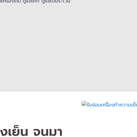
ครื่องดื่ม ตู้แช่เค้ก ตู้แช่เบียร์-ไวน์
องเย็น จนมา