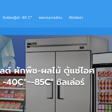
รับซ่อมตู้แช่ -​85 C°
ผลงานบางส่วน
ติดต่อเรา
ลไม้
ง -85°C