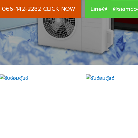
 : 066-142-2282 CLICK NOW
Line@ : @siamco