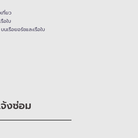
งเที่ยว
เรือใบ
บนเรือยอร์ช​และเรือใบ
แจ้งซ่อม