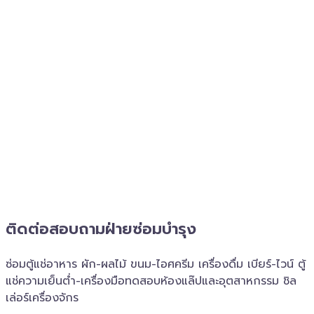
ติดต่อสอบถาม​ฝ่ายซ่อมบำรุง
ซ่อมตู้แช่อาหาร ผัก-ผลไม้ ขนม-ไอศครีม เครื่องดื่ม เบียร์-ไวน์ ตู้
แช่ความเย็นต่ำ-เครื่องมือทดสอบห้องแล๊ปและอุตสาหกรรม ชิล
เล่อร์เครื่อง​จักร