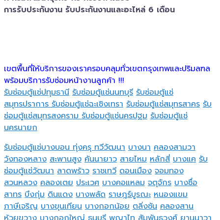
การรับประกันงาน รับประกันงานและอะไหล่ 6 เดือน
เขตพื้นที่ให้บริการของเราครอบคลุมทั่วเขตกรุงเทพและปริมลฑล
พร้อมบริการรับซ่อมหน้างานลูกค้า !!!
รับซ่อมตู้แช่ปทุมธานี
รับซ่อมตู้แช่นนทบุรี
รับซ่อมตู้แช่
สมุทรปราการ
รับซ่อมตู้แช่ฉะเชิงเทรา
รับซ่อมตู้แช่สมุทรสาคร
รับ
ซ่อมตู้แช่สมุทรสงคราม
รับซ่อมตู้แช่นครปฐม
รับซ่อมตู้แช่
นครนายก
รับซ่อมตู้แช่บางบอน
ทุ่งครุ
ทวีวัฒนา
บางนา
คลองสามวา
วังทองหลาง
สะพานสูง
คันนายาว
สายไหม
หลักสี่
บางแค
รับ
ซ่อมตู้แช่วัฒนา
ลาดพร้าว
ราชเทวี
ดอนเมือง
จอมทอง
สวนหลวง
คลองเตย
ประเวศ
บางคอแหลม
จตุจักร
บางซื่อ
สาทร
บึงกุ่ม
ดินแดง
บางพลัด
ราษฎร์บูรณะ
หนองแขม
ภาษีเจริญ
บางขุนเทียน
บางกอกน้อย
ตลิ่งชัน
คลองสาน
ห้วยขวาง
บางกอกใหญ่
ธนบุรี
พญาไท
สัมพันธวงศ์
ยานนาวา