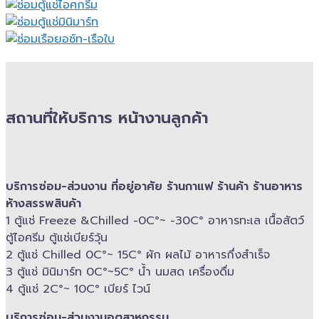
สถานที่ให้บริการ หน้างานลูกค้า
บริการซ่อม-​ส่วนงาน ที่อยู่อาศัย ร้านกาแฟ ร้านค้า ร้านอาหาร
ห้างสรรพสินค้า
1 ตู้แช่ Freeze &​Chilled -​0C°~ -​30C° อาหารทะเล เนื้อสัตว์
ตู้ไอศรีม ตู้แช่เบียร์วุ้น
2 ตู้แช่ Chilled​ 0C°~ 15C° ผัก ผลไม้ อาหารกึ่งสำเร็จ
3 ตู้แช่​ มินิมาร์ท 0C°~5C° น้ำ นมสด เครื่องดื่ม
4 ตู้แช่ 2C°~ 10​C° เบียร์ ไวน์
บริการซ่อม-​ส่วนงานอุตสาหกรรม