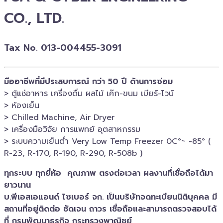
CO., LTD.
Tax No. 013-004455-3091
มืออาชีพที่มีประสบการณ์ กว่า 50 ปี ด้านการซ่อม
> ตู้แช่อาหาร เครื่องดื่ม ผลไม้ เค๊ก-ขนม เบียร์-ไวน์​
> ห้องเย็น
> Chilled​ Machine, Air Dryer
> เครื่องมือวิจัย การแพทย์​ อุตสาหกรรม
> ระบบความเย็นต่ำ Very Low Temp Freezer 0C°~ -​85° (
R-23, R-170, R-190, R-290, R-508b )
ทุกระบบ ทุกยี่ห้อ คุณภาพ ตรงต่อเวลา ผลงานทึ่เชื่อถือได้มา
ยาวนาน
บ.พีเอสเอ​แอนด์ ไซเบอร์​ จก. เป็นบริษัทจดทะเบียนนิติบุคคล​ มี
สถานที่อยู่ติดต่อ ชัดเจน ถาวร เชื่อถือและสามารถตรวจสอบ​ได้
ที่ กรมพัฒนาธุรกิจ​ กระทรวงพาณิชย์