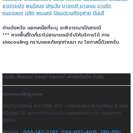
ลาดกระบัง
พระโขนง
ปทุมวัน
บางกะปิ
บางเขน
บางรัก
หนองจอก
ดุสิต
พระนคร
ป้อมปราบศัตรูพ่าย
มีนบุรี
ต่างจังหวัด นอกเหนือที่ระบุ จะพิจารณาเป็นกรณี
*** หากพื้นที่ใดที่เราไม่สามารถเข้าไปให้บริการได้ ทาง
simcooling กราบขออภัยทุกท่านมา ณ โอกาสนี้ด้วยครับ.
บริษัท พีเอสเอ แอนด์ ไซเบอร์ เอ็นจิเนียริ่ง จำกัด
siamcooling.com
สำนักงานใหญ่ 44/306-307 ม.พนาสนธิ์การ์เดนท์โฮม 8 ซอย
นิมิตใหม่ 12 แขวงทรายกองดิน เขตคลองสามวา กรุงเทพฯ
10510
Mobile :
066-142-2282,
094-692-4616,
081-355-