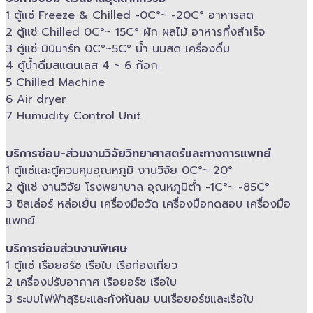
1 ตู้แช่ Freeze &​ Chilled -​0C°~ -​20C° อาหารสด
2 ตู้แช่ Chilled​ 0C°~ 15C° ผัก ผลไม้ อาหารกึ่งสำเร็จ
3 ตู้แช่​ มินิมาร์ท 0C°~5C° น้ำ นมสด เครื่องดื่ม
4 ตู้น้ำดื่มสแตนเลส​ 4 ~ 6 ก๊อก
5 Chilled Mac​hine
6 Air dryer
7 Humudity Control Unit
บริการซ่อม-​ส่วนงานวิจัยวิทยาศาสตร์และทางการแพทย์
1 ตู้แช่และตู้ควบคุม​อุณหภูมิ​ งานวิจัย 0C°~ 20°
2 ตู้แช่ งานวิจัย โรงพยาบาล อุณหภูมิ​ต่ำ -​1C°~ -​85C°
3 ชิลเล่อร์ หล่อเย็น เครื่องมือวัด เครื่องมือทดสอบ เครื่องมือ
แพทย์
บริการซ่อมส่วนงานพิเศษ
1 ตู้แช่ เรือยอร์ช เรือใบ เรือท่องเที่ยว
2 เครื่องปรับอากาศ เรือยอร์ช เรือใบ
3 ระบบไฟฟ้าสุริยะและกังหันลม บนเรือยอร์ช​และเรือใบ