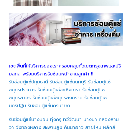
เขตพื้นที่ให้บริการของเราครอบคลุมทั่วเขตกรุงเทพและปริ
มลฑล พร้อมบริการรับซ่อมหน้างานลูกค้า !!!
รับซ่อมตู้แช่ปทุมธานี
รับซ่อมตู้แช่นนทบุรี
รับซ่อมตู้แช่
สมุทรปราการ
รับซ่อมตู้แช่ฉะเชิงเทรา
รับซ่อมตู้แช่
สมุทรสาคร
รับซ่อมตู้แช่สมุทรสงคราม
รับซ่อมตู้แช่
นครปฐม
รับซ่อมตู้แช่นครนายก
รับซ่อมตู้แช่บางบอน
ทุ่งครุ
ทวีวัฒนา
บางนา
คลองสาม
วา
วังทองหลาง
สะพานสูง
คันนายาว
สายไหม
หลักสี่