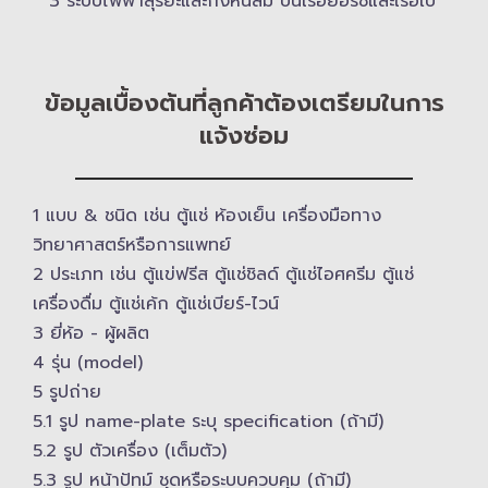
3 ระบบไฟฟ้าสุริยะและกังหันลม บนเรือยอร์ช​และเรือใบ
ข้อมูลเบื้องต้นที่ลูกค้าต้องเตรียมในการ
แจ้งซ่อม
1 แบบ & ​ชนิด เช่น ตู้แช่ ห้องเย็น เครื่องมือทาง
วิทยาศาสตร์​หรือการแพทย์
2 ประเภท เช่น ตู้แข่ฟรีส ตู้แช่ชิลด์ ตู้แช่ไอศครีม ตู้แช่
เครื่องดื่ม ตู้แช่เค้ก ตู้แช่เบียร์-ไวน์
3 ยี่ห้อ -​ ผู้ผลิต
4 รุ่น (model)
5 รูปถ่าย
5.1 รูป name-plate ระบุ specification (ถ้ามี)
5.2 รูป ตัวเครื่อง (เต็มตัว)
5.3 รูป หน้าปัทม์ ชุดหรือระบบควบคุม (ถ้ามี)​