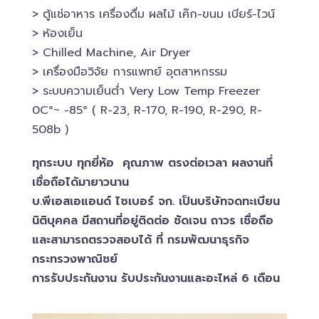
> ตู้แช่อาหาร เครื่องดื่ม ผลไม้ เค๊ก-ขนม เบียร์-ไวน์​
> ห้องเย็น
> Chilled​ Machine, Air Dryer
> เครื่องมือวิจัย การแพทย์​ อุตสาหกรรม
> ระบบความเย็นต่ำ Very Low Temp Freezer
0C°~ -​85° ( R-23, R-170, R-190, R-290, R-
508b )
ทุกระบบ ทุกยี่ห้อ คุณภาพ ตรงต่อเวลา ผลงานทึ่
เชื่อถือได้มายาวนาน
บ.พีเอสเอ​แอนด์ ไซเบอร์​ จก. เป็นบริษัทจดทะเบียน
นิติบุคคล​ มีสถานที่อยู่ติดต่อ ชัดเจน ถาวร เชื่อถือ
และสามารถตรวจสอบ​ได้ ที่ กรมพัฒนาธุรกิจ​
กระทรวงพาณิชย์
การรับประกันงาน รับประกันงานและอะไหล่ 6 เดือน