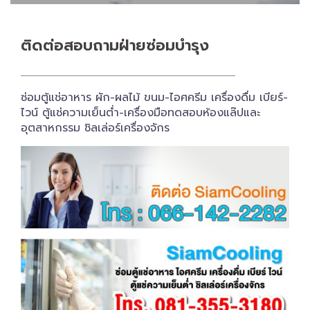
ติดต่อสอบถาม​ฝ่ายซ่อมบำรุง
ซ่อมตู้แช่อาหาร ผัก-ผลไม้ ขนม-ไอศครีม เครื่องดื่ม เบียร์-
ไวน์ ตู้แช่ความเย็นต่ำ-เครื่องมือทดสอบห้องแล๊ปและ
อุตสาหกรรม ชิลเล่อร์เครื่อง​จักร