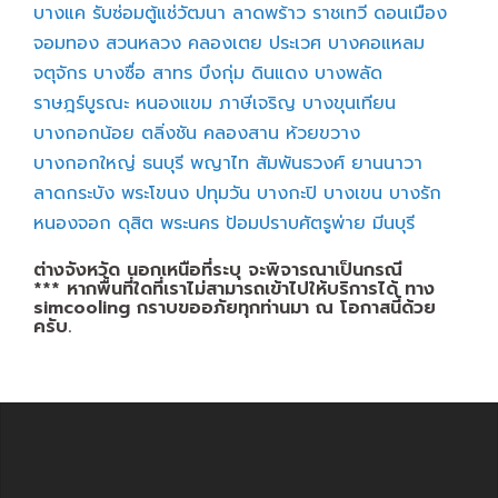
บางแค
รับซ่อมตู้แช่วัฒนา
ลาดพร้าว
ราชเทวี
ดอนเมือง
จอมทอง
สวนหลวง
คลองเตย
ประเวศ
บางคอแหลม
จตุจักร
บางซื่อ
สาทร
บึงกุ่ม
ดินแดง
บางพลัด
ราษฎร์บูรณะ
หนองแขม
ภาษีเจริญ
บางขุนเทียน
บางกอกน้อย
ตลิ่งชัน
คลองสาน
ห้วยขวาง
บางกอกใหญ่
ธนบุรี
พญาไท
สัมพันธวงศ์
ยานนาวา
ลาดกระบัง
พระโขนง
ปทุมวัน
บางกะปิ
บางเขน
บางรัก
หนองจอก
ดุสิต
พระนคร
ป้อมปราบศัตรูพ่าย
มีนบุรี
ต่างจังหวัด นอกเหนือที่ระบุ จะพิจารณาเป็นกรณี
*** หากพื้นที่ใดที่เราไม่สามารถเข้าไปให้บริการได้ ทาง
simcooling กราบขออภัยทุกท่านมา ณ โอกาสนี้ด้วย
ครับ.